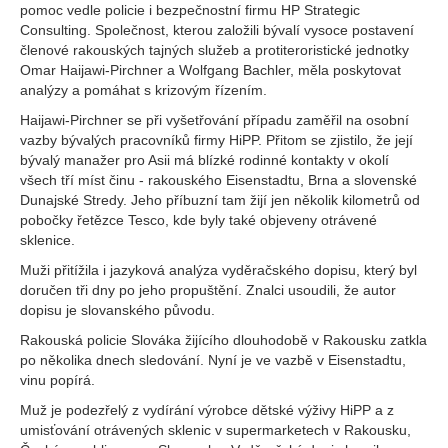
pomoc vedle policie i bezpečnostní firmu HP Strategic
Consulting. Společnost, kterou založili bývalí vysoce postavení
členové rakouských tajných služeb a protiteroristické jednotky
Omar Haijawi-Pirchner a Wolfgang Bachler, měla poskytovat
analýzy a pomáhat s krizovým řízením.
Haijawi-Pirchner se při vyšetřování případu zaměřil na osobní
vazby bývalých pracovníků firmy HiPP. Přitom se zjistilo, že její
bývalý manažer pro Asii má blízké rodinné kontakty v okolí
všech tří míst činu - rakouského Eisenstadtu, Brna a slovenské
Dunajské Stredy. Jeho příbuzní tam žijí jen několik kilometrů od
pobočky řetězce Tesco, kde byly také objeveny otrávené
sklenice.
Muži přitížila i jazyková analýza vyděračského dopisu, který byl
doručen tři dny po jeho propuštění. Znalci usoudili, že autor
dopisu je slovanského původu.
Rakouská policie Slováka žijícího dlouhodobě v Rakousku zatkla
po několika dnech sledování. Nyní je ve vazbě v Eisenstadtu,
vinu popírá.
Muž je podezřelý z vydírání výrobce dětské výživy HiPP a z
umisťování otrávených sklenic v supermarketech v Rakousku,