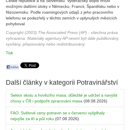
České republice a na Slovensku. Vyděračský dopis hrozil
možnými dalšími útoky v Německu, Francii, Španělsku nebo v
Nizozemsku. Podle roamingových údajů z jeho pracovního
telefonu se podezřelý v těchto zemích v uplynulých měsících
pohyboval.
Copyright (2003) The Associated Press (AP) - všechna práva
vyhrazena. Materiály agentury AP nesmí být dále publikovány,
vysílány, přepisovány nebo redistribuovány.
Tisk
Další články v kategorii
Potravinářství
Sektor skotu a hovězího masa: důležité je udržet a navýšit
chovy v ČR i podpořit zpracování masa
(08.08.2026)
FAO: Světové ceny potravin se v červenci vyšplhaly
nejvýše za tři a půl roku
(07.08.2026)