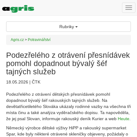
Togg
navi
Rubriky
Agris.cz
>
Potravinářství
Podezřelého z otrávení přesnídávek
pomohl dopadnout bývalý šéf
tajných služeb
18.05.2026 | ČTK
Podezřelého z otrávení dětských přesnídávek pomohl
dopadnout bývalý šéf rakouských tajných služeb. Na
devětatřicetiletého Slováka ukázaly rodinné vazby na všechna tři
místa činu a také analýza vyděračského dopisu. Ta napověděla,
že jej psal Slovan, informuje rakouský deník Kurier a web
Heute
.
Německý výrobce dětské výživy HiPP a rakouský supermarket
Spar, kde byly některé otrávené skleničky objeveny, požádaly o