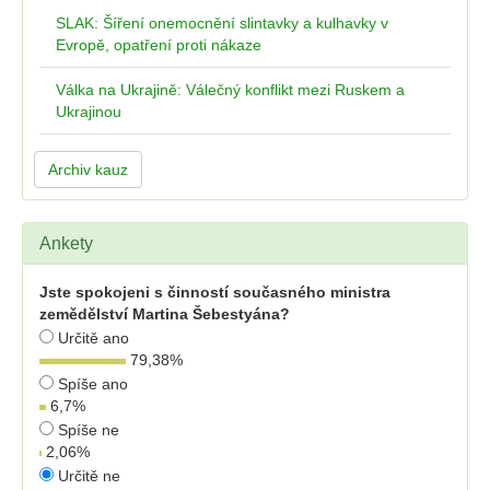
SLAK: Šíření onemocnění slintavky a kulhavky v
Evropě, opatření proti nákaze
Válka na Ukrajině: Válečný konflikt mezi Ruskem a
Ukrajinou
Archiv kauz
Ankety
Jste spokojeni s činností současného ministra
zemědělství Martina Šebestyána?
Určitě ano
79,38
%
Spíše ano
6,7
%
Spíše ne
2,06
%
Určitě ne