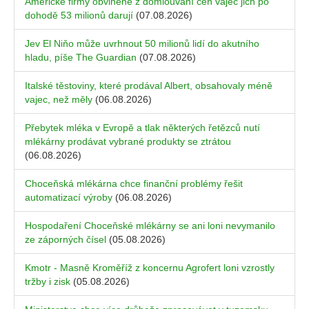
Americké firmy obviněné z domlouvání cen vajec jich po
dohodě 53 milionů darují
(07.08.2026)
Jev El Niňo může uvrhnout 50 milionů lidí do akutního
hladu, píše The Guardian
(07.08.2026)
Italské těstoviny, které prodával Albert, obsahovaly méně
vajec, než měly
(06.08.2026)
Přebytek mléka v Evropě a tlak některých řetězců nutí
mlékárny prodávat vybrané produkty se ztrátou
(06.08.2026)
Choceňská mlékárna chce finanční problémy řešit
automatizací výroby
(06.08.2026)
Hospodaření Choceňské mlékárny se ani loni nevymanilo
ze záporných čísel
(05.08.2026)
Kmotr - Masně Kroměříž z koncernu Agrofert loni vzrostly
tržby i zisk
(05.08.2026)