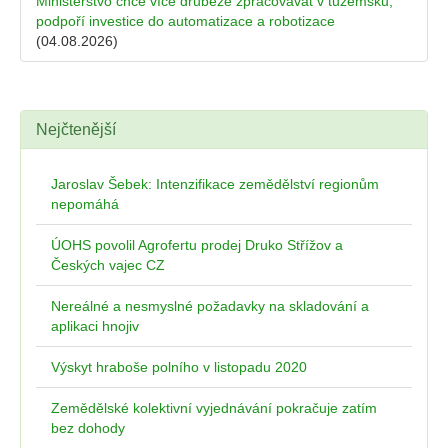
Ministerstvo chce více drůbeže zpracovávat v tuzemsku,
podpoří investice do automatizace a robotizace
(04.08.2026)
Nejčtenější
Jaroslav Šebek: Intenzifikace zemědělství regionům
nepomáhá
ÚOHS povolil Agrofertu prodej Druko Střížov a
Českých vajec CZ
Nereálné a nesmyslné požadavky na skladování a
aplikaci hnojiv
Výskyt hraboše polního v listopadu 2020
Zemědělské kolektivní vyjednávání pokračuje zatím
bez dohody