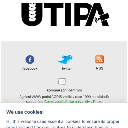
Agrární WWW portál AGRIS vznikl v roce 1999 na základě
spolupráce
České zemědělské univerzity v Praze
s
Ministerstvem zemědělství ČR
We use cookies!
© Copyright AGRIS 2000-2026 -
ISSN 1213-1369
- Publikování a šíření
Hi, this website uses essential cookies to ensure its proper
obsahu agrárního WWW portálu AGRIS je možné
operation and tracking cookies to understand how you
(pokud není uvedeno jinak) pouze za podmínky uvedení zdroje v podobě