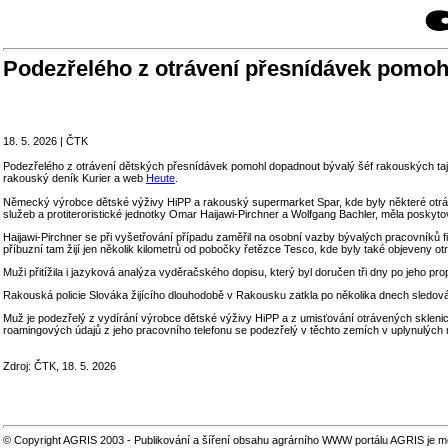
Podezřelého z otrávení přesnídávek pomohl
18. 5. 2026 | ČTK
Podezřelého z otrávení dětských přesnídávek pomohl dopadnout bývalý šéf rakouských tajný
rakouský deník Kurier a web
Heute
.
Německý výrobce dětské výživy HiPP a rakouský supermarket Spar, kde byly některé otráven
služeb a protiteroristické jednotky Omar Haijawi-Pirchner a Wolfgang Bachler, měla poskyt
Haijawi-Pirchner se při vyšetřování případu zaměřil na osobní vazby bývalých pracovníků fir
příbuzní tam žijí jen několik kilometrů od pobočky řetězce Tesco, kde byly také objeveny ot
Muži přitížila i jazyková analýza vyděračského dopisu, který byl doručen tři dny po jeho pro
Rakouská policie Slováka žijícího dlouhodobě v Rakousku zatkla po několika dnech sledován
Muž je podezřelý z vydírání výrobce dětské výživy HiPP a z umisťování otrávených sklen
roamingových údajů z jeho pracovního telefonu se podezřelý v těchto zemích v uplynulých
Zdroj: ČTK, 18. 5. 2026
© Copyright AGRIS 2003 - Publikování a šíření obsahu agrárního WWW portálu AGRIS je m