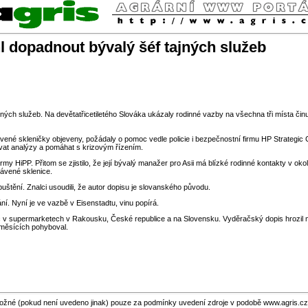
 dopadnout bývalý šéf tajných služeb
ch služeb. Na devětatřicetiletého Slováka ukázaly rodinné vazby na všechna tři místa činu 
é skleničky objeveny, požádaly o pomoc vedle policie i bezpečnostní firmu HP Strategic Co
ovat analýzy a pomáhat s krizovým řízením.
my HiPP. Přitom se zjistilo, že její bývalý manažer pro Asii má blízké rodinné kontakty v ok
rávené sklenice.
puštění. Znalci usoudili, že autor dopisu je slovanského původu.
í. Nyní je ve vazbě v Eisenstadtu, vinu popírá.
ic v supermarketech v Rakousku, České republice a na Slovensku. Vyděračský dopis hrozil
 měsících pohyboval.
ožné (pokud není uvedeno jinak) pouze za podmínky uvedení zdroje v podobě www.agris.cz