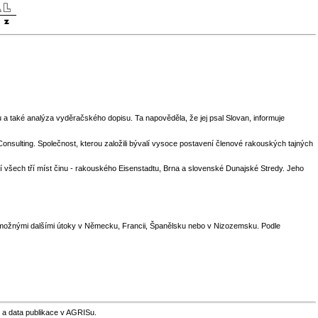
a také analýza vyděračského dopisu. Ta napověděla, že jej psal Slovan, informuje
nsulting. Společnost, kterou založili bývalí vysoce postavení členové rakouských tajných
olí všech tří míst činu - rakouského Eisenstadtu, Brna a slovenské Dunajské Stredy. Jeho
 možnými dalšími útoky v Německu, Francii, Španělsku nebo v Nizozemsku. Podle
 a data publikace v AGRISu.