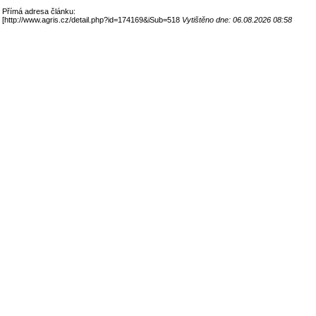
Přímá adresa článku:
[
http://www.agris.cz/detail.php?id=174169&iSub=518
Vytištěno dne: 06.08.2026 08:58