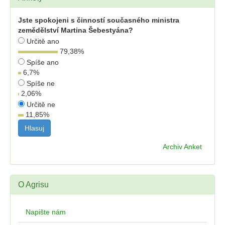
Jste spokojeni s činností současného ministra
zemědělství Martina Šebestyána?
Určitě ano
79,38
%
Spíše ano
6,7
%
Spíše ne
2,06
%
Určitě ne
11,85
%
Archiv Anket
O Agrisu
Napište nám