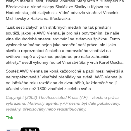
zlatých medailí, šest, získala vinařství Starý vrch z Hustopečí na
Břeclavsku a Vinné sklepy Skalák ze Skalky u Kyjova na
Hodonínsku, pět zlatých si z Vídně odvezlo vinařství Vinselekt
Michlovský z Rakvic na Břeclavsku.
"Zisk šesti zlatých a tří stříbrných medailí na tak prestižní
soutěži, jakou je AWC Vienna, je pro nás potvrzením, že naše
vína dlouhodobě snesou srovnání se světovou špičkou. Tento
výsledek vnímáme nejen jako ocenění naší práce, ale i jako
skvělou reprezentaci českého a moravského vinařství na
světové mapě a výraznou podporou pro naše zahraniční
aktivity,“ uvedl výkonný ředitel Vinařství Starý vrch Karel Osička.
Soutěž AWC Vienna se koná každoročně a patří mezi největší a
nejrespektovanější vinařské přehlídky na světě. AWC Vienna je
od loňského roku rozdělena do dvou běhů, každoročně se jí
účastní více než 1300 vinařství z celého světa.
Copyright (2003) The Associated Press (AP) - všechna práva
vyhrazena. Materiály agentury AP nesmí být dále publikovány,
vysílány, přepisovány nebo redistribuovány.
Tisk