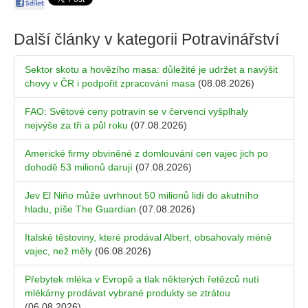
Další články v kategorii
Potravinářství
Sektor skotu a hovězího masa: důležité je udržet a navýšit
chovy v ČR i podpořit zpracování masa
(08.08.2026)
FAO: Světové ceny potravin se v červenci vyšplhaly
nejvýše za tři a půl roku
(07.08.2026)
Americké firmy obviněné z domlouvání cen vajec jich po
dohodě 53 milionů darují
(07.08.2026)
Jev El Niňo může uvrhnout 50 milionů lidí do akutního
hladu, píše The Guardian
(07.08.2026)
Italské těstoviny, které prodával Albert, obsahovaly méně
vajec, než měly
(06.08.2026)
Přebytek mléka v Evropě a tlak některých řetězců nutí
mlékárny prodávat vybrané produkty se ztrátou
(06.08.2026)