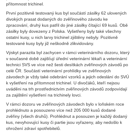
přítomnost trichinel.
První pozitivně testovaný kus byl součástí zásilky 62 ulovených
divokých prasat dodaných do zvěřinového závodu ke
zpracování, druhý kus patřil do jiné zásilky čítající 69 kusů. Obě
zásilky byly dovezeny z Polska. Vyšetřeny byly také všechny
ostatní kusy, u nich larvy trichinel zjištěny nebyly. Pozitivně
testované kusy byly již neškodně zlikvidovány.
Výskyt parazita byl zachycen v rámci veterinárního dozoru, který
v současné době zajišťují úřední veterinární lékaři a veterinární
technici SVS ve více než šesti desítkách zvěřinových závodů po
celé ČR. Součástí veterinární prohlídky ve zvěřinových
závodech je vždy také odebrání vzorků a jejich odeslání do SVÚ
k vyšetření na přítomnost trichinel. U divočáků, kteří nejsou
uváděni na trh prostřednictvím zvěřinových závodů zodpovídají
za zajištění vyšetření na trichinely lovci.
V rámci dozoru ve zvěřinových závodech bylo v loňském roce
prohlédnuto a posouzeno více než 205 000 kusů dodané
zvěřiny (všech druhů). Prohlédnut a posouzen je každý dodaný
kus, nevyhovující kusy či partie jsou vyřazeny, aby nedošlo k
ohrožení zdraví spotřebitelů.