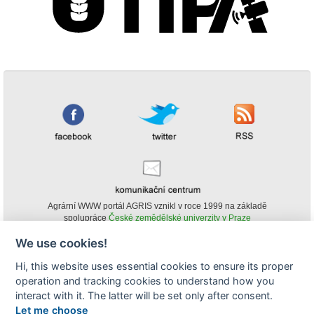
Agrární WWW portál AGRIS vznikl v roce 1999 na základě
spolupráce
České zemědělské univerzity v Praze
s
Ministerstvem zemědělství ČR
We use cookies!
© Copyright AGRIS 2000-2026 -
ISSN 1213-1369
- Publikování a šíření
Hi, this website uses essential cookies to ensure its proper
obsahu agrárního WWW portálu AGRIS je možné
operation and tracking cookies to understand how you
(pokud není uvedeno jinak) pouze za podmínky uvedení zdroje v podobě
www.agris.cz a data publikace v AGRISu.
interact with it. The latter will be set only after consent.
cookies
Let me choose