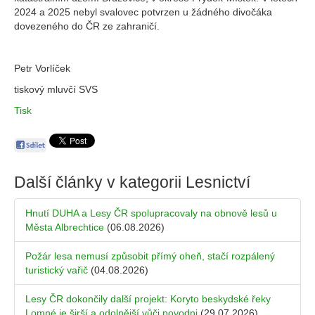
2024 a 2025 nebyl svalovec potvrzen u žádného divočáka
dovezeného do ČR ze zahraničí.
Petr Vorlíček
tiskový mluvčí SVS
Tisk
Další články v kategorii
Lesnictví
Hnutí DUHA a Lesy ČR spolupracovaly na obnově lesů u
Města Albrechtice
(06.08.2026)
Požár lesa nemusí způsobit přímý oheň, stačí rozpálený
turistický vařič
(04.08.2026)
Lesy ČR dokončily další projekt: Koryto beskydské řeky
Lomné je širší a odolnější vůči povodni
(29.07.2026)