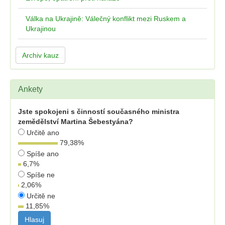
Válka na Ukrajině: Válečný konflikt mezi Ruskem a
Ukrajinou
Archiv kauz
Ankety
Jste spokojeni s činností současného ministra
zemědělství Martina Šebestyána?
Určitě ano
79,38
%
Spíše ano
6,7
%
Spíše ne
2,06
%
Určitě ne
11,85
%