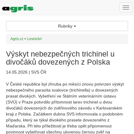
Togg
navi
Rubriky
Agris.cz
>
Lesnictví
Výskyt nebezpečných trichinel u
divočáků dovezených z Polska
14.05.2026 | SVS ČR
V České republice byl zhruba po měsíci znovu potvrzen výskyt
nebezpečného parazita svalovce (trichinella) u dovezených
prasat divokých. Vyšetření ve Státním veterinárním ústavu
(SVÚ) v Praze potvrdilo přítomnost larev trichinel u dvou
divočáků dovezených do zvěřinového závodu v Karlovarském
kraji z Polska. Začátkem dubna SVS informovala o podobném
případu, který se týkal divokého prasete dovezeného z
Maďarska. Při této příležitosti je třeba opět připomenout
povinnost vyšetřovat všechnu ulovenou černou zvěř na