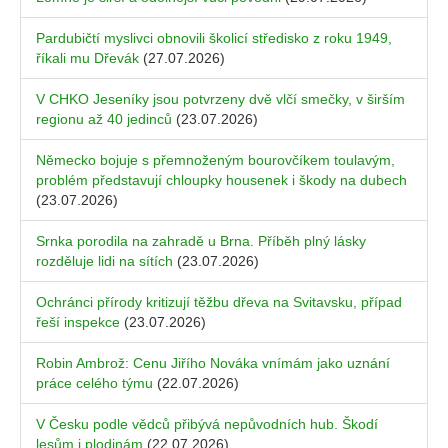
Pardubičtí myslivci obnovili školicí středisko z roku 1949,
říkali mu Dřevák
(27.07.2026)
V CHKO Jeseníky jsou potvrzeny dvě vlčí smečky, v širším
regionu až 40 jedinců
(23.07.2026)
Německo bojuje s přemnoženým bourovčíkem toulavým,
problém představují chloupky housenek i škody na dubech
(23.07.2026)
Srnka porodila na zahradě u Brna. Příběh plný lásky
rozděluje lidi na sítích
(23.07.2026)
Ochránci přírody kritizují těžbu dřeva na Svitavsku, případ
řeší inspekce
(23.07.2026)
Robin Ambrož: Cenu Jiřího Nováka vnímám jako uznání
práce celého týmu
(22.07.2026)
V Česku podle vědců přibývá nepůvodních hub. Škodí
lesům i plodinám
(22.07.2026)