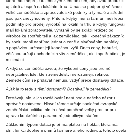
která moc nepřeje tuzemským zemědělcům, aby svou produkci
uplatnili alespoň na lokálním trhu. U nás se podporují většinou
velké zemědělské a zpracovatelské podniky a ty malé a střední
jsou pak znevýhodněny. Přitom, kdyby menší farmáři měli lepší
podmínky pro prodej výrobků na lokálním trhu a kdyby fungovali
malí lokální zpracovatelé, výrazně by se zkrátil řetězec od
výrobce ke spotřebiteli a jak zemědělec, tak i konečný zákazník
by spolu mohli napřímo jednat o ceně a slaďováním nabídky
s poptávkou určovat její konečnou výši. Dnes ceny, bohužel,
většinou určují obchodníci a vliv zemědělce, ale i spotřebitele, je
minimální.
A když se zemědělci ozvou, že výkupní ceny jsou pro ně
nepřijatelné, lidé, kteří zemědělství nerozumějí, řeknou:
Zemědělcům se přidávat nemusí, vždyť přece dostávají dotace.
A jak je to tedy s těmi dotacemi? Dostávají je zemědělci?
Dostávají, ale jejich rozdělování není podle našeho názoru
správně nastaveno. Hlavní rámec určuje společná evropská
zemědělská politika, ale ta dává poměrně velký prostor pro
úpravu konkrétních parametrů jednotlivým státům.
Základním typem dotací je přímá platba na hektar, která má
plnit funkci doplnění příjmů farmáře a jeho rodiny. Z tohoto účelu