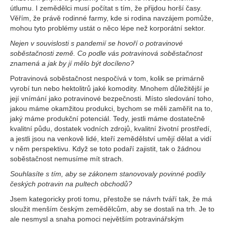
útlumu. I zemědělci musí počítat s tím, že přijdou horší časy.
Věřím, že právě rodinné farmy, kde si rodina navzájem pomůže,
mohou tyto problémy ustát o něco lépe než korporátní sektor.
Nejen v souvislosti s pandemií se hovoří o potravinové
soběstačnosti země. Co podle vás potravinová soběstačnost
znamená a jak by jí mělo být docíleno?
Potravinová soběstačnost nespočívá v tom, kolik se primárně
vyrobí tun nebo hektolitrů jaké komodity. Mnohem důležitější je
její vnímání jako potravinové bezpečnosti. Místo sledování toho,
jakou máme okamžitou produkci, bychom se měli zaměřit na to,
jaký máme produkční potenciál. Tedy, jestli máme dostatečně
kvalitní půdu, dostatek vodních zdrojů, kvalitní životní prostředí,
a jestli jsou na venkově lidé, kteří zemědělství umějí dělat a vidí
v něm perspektivu. Když se toto podaří zajistit, tak o žádnou
soběstačnost nemusíme mít strach.
Souhlasíte s tím, aby se zákonem stanovovaly povinné podíly
českých potravin na pultech obchodů?
Jsem kategoricky proti tomu, přestože se návrh tváří tak, že má
sloužit menším českým zemědělcům, aby se dostali na trh. Je to
ale nesmysl a snaha pomoci největším potravinářským