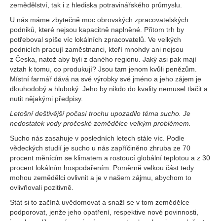
zemědělství, tak i z hlediska potravinářského průmyslu.
U nás máme zbytečně moc obrovských zpracovatelských
podniků, které nejsou kapacitně naplněné. Přitom trh by
potřeboval spíše víc lokálních zpracovatelů. Ve velkých
podnicích pracují zaměstnanci, kteří mnohdy ani nejsou
z Česka, natož aby byli z daného regionu. Jaký asi pak mají
vztah k tomu, co produkují? Jsou tam jenom kvůli penězům.
Místní farmář dává na své výrobky své jméno a jeho zájem je
dlouhodobý a hluboký. Jeho by nikdo do kvality nemusel tlačit a
nutit nějakými předpisy.
Letošní deštivější počasí trochu upozadilo téma sucho. Je
nedostatek vody pročeské zemědělce velkým problémem.
Sucho nás zasahuje v posledních letech stále víc. Podle
vědeckých studií je sucho u nás zapříčiněno zhruba ze 70
procent měnícím se klimatem a rostoucí globální teplotou a z 30
procent lokálním hospodařením. Poměrně velkou část tedy
mohou zemědělci ovlivnit a je v našem zájmu, abychom to
ovlivňovali pozitivně.
Stát si to začíná uvědomovat a snaží se v tom zemědělce
podporovat, jenže jeho opatření, respektive nové povinnosti,