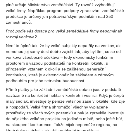
plně určuje Ministerstvo zemědělství. Ty rovněž zvýhodňují
velké firmy. Například program podpory zpracování zemědělské
produkce je určený jen potravinářským podnikům nad 250
zaměstnanců.
Proč podle vás dotace pro velké zemědělské firmy nepomáhají
rozvoji venkova?
Není to úplně tak, že by velké subjekty nepatřily na venkov, ale
nemohou jej samy dost dobře zajistit tak, aby byl tím, co se od
venkova všeobecně očekává – tedy ekonomicky funkčním
prostorem s vazbou podnikatelů na konkrétní lokalitu, s
přirozeným vztahem k okolí a se zajištěnou generační
kontinuitou, která je existencionálním základem a zdravým
podhoubím pro jeho setrvalou budoucnost.
Přímé platby jako základní zemědělské dotace jsou v podstatě
navázané na konkrétní hektar v konkrétní vesnici. Když je čerpá
malý sedlák, investuje ty peníze většinou zase v lokalitě, kde žije
a hospodaří. Velká firma shromáždí všechny vyplacené
prostředky ze všech svých pozemků a pak je zpravidla investuje
do nějakého velkého projektu na jediném místě, nebo ještě hůř,
na skoupení konkurence. Takže nijak nepomůže regionu, na
který dotace získala, ale dál prohloubí intenzifikaci.