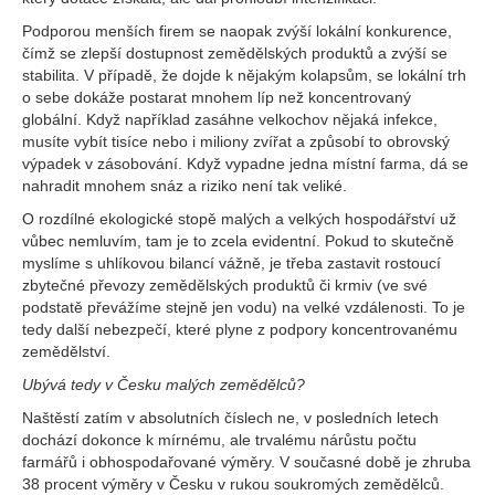
Podporou menších firem se naopak zvýší lokální konkurence,
čímž se zlepší dostupnost zemědělských produktů a zvýší se
stabilita. V případě, že dojde k nějakým kolapsům, se lokální trh
o sebe dokáže postarat mnohem líp než koncentrovaný
globální. Když například zasáhne velkochov nějaká infekce,
musíte vybít tisíce nebo i miliony zvířat a způsobí to obrovský
výpadek v zásobování. Když vypadne jedna místní farma, dá se
nahradit mnohem snáz a riziko není tak veliké.
O rozdílné ekologické stopě malých a velkých hospodářství už
vůbec nemluvím, tam je to zcela evidentní. Pokud to skutečně
myslíme s uhlíkovou bilancí vážně, je třeba zastavit rostoucí
zbytečné převozy zemědělských produktů či krmiv (ve své
podstatě převážíme stejně jen vodu) na velké vzdálenosti. To je
tedy další nebezpečí, které plyne z podpory koncentrovanému
zemědělství.
Ubývá tedy v Česku malých zemědělců?
Naštěstí zatím v absolutních číslech ne, v posledních letech
dochází dokonce k mírnému, ale trvalému nárůstu počtu
farmářů i obhospodařované výměry. V současné době je zhruba
38 procent výměry v Česku v rukou soukromých zemědělců.