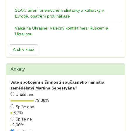
SLAK: Šíření onemocnění slintavky a kulhavky v
Evropě, opatření proti nákaze
Válka na Ukrajině: Válečný konflikt mezi Ruskem a
Ukrajinou
Archiv kauz
Ankety
Jste spokojeni s činností současného ministra
zemědělství Martina Šebestyána?
Určitě ano
79,38
%
Spíše ano
6,7
%
Spíše ne
2,06
%