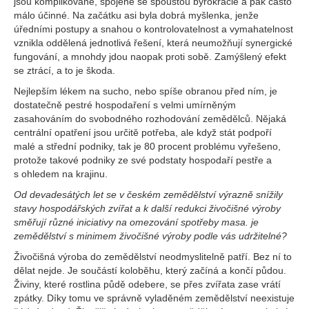
jsou komplikované, spojené se spoustou byrokracie a pak často
málo účinné. Na začátku asi byla dobrá myšlenka, jenže
úředními postupy a snahou o kontrolovatelnost a vymahatelnost
vznikla oddělená jednotlivá řešení, která neumožňují synergické
fungování, a mnohdy jdou naopak proti sobě. Zamýšlený efekt
se ztrácí, a to je škoda.
Nejlepším lékem na sucho, nebo spíše obranou před ním, je
dostatečně pestré hospodaření s velmi umírněným
zasahováním do svobodného rozhodování zemědělců. Nějaká
centrální opatření jsou určitě potřeba, ale když stát podpoří
malé a střední podniky, tak je 80 procent problému vyřešeno,
protože takové podniky ze své podstaty hospodaří pestře a
s ohledem na krajinu.
Od devadesátých let se v českém zemědělství výrazně snížily
stavy hospodářských zvířat a k další redukci živočišné výroby
směřují různé iniciativy na omezování spotřeby masa. je
zemědělství s minimem živočišné výroby podle vás udržitelné?
Živočišná výroba do zemědělství neodmyslitelně patří. Bez ní to
dělat nejde. Je součástí koloběhu, který začíná a končí půdou.
Živiny, které rostlina půdě odebere, se přes zvířata zase vrátí
zpátky. Díky tomu ve správně vyladěném zemědělství neexistuje