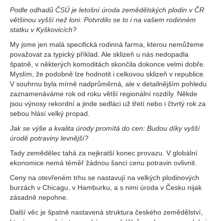
Podle odhadů ČSÚ je letošní úroda zemědělských plodin v ČR
většinou vyšší než loni. Potvrdilo se to i na vašem rodinném
statku v Kyškovicích?
My jsme jen malá specifická rodinná farma, kterou nemůžeme
považovat za typický příklad. Ale sklizeň u nás nedopadla
špatně, v některých komoditách skončila dokonce velmi dobře.
Myslím, že podobně lze hodnotit i celkovou sklizeň v republice.
V souhrnu byla mírně nadprůměrná, ale v detailnějším pohledu
zaznamenáváme rok od roku větší regionální rozdíly. Někde
jsou výnosy rekordní a jinde sedláci už třetí nebo i čtvrtý rok za
sebou hlásí velký propad.
Jak se výše a kvalita úrody promítá do cen: Budou díky vyšší
úrodě potraviny levnější?
Tady zemědělec tahá za nejkratší konec provazu. V globální
ekonomice nemá téměř žádnou šanci cenu potravin ovlivnit.
Ceny na otevřeném trhu se nastavují na velkých plodinových
burzách v Chicagu, v Hamburku, a s nimi úroda v Česku nijak
zásadně nepohne.
Další věc je špatně nastavená struktura českého zemědělství,