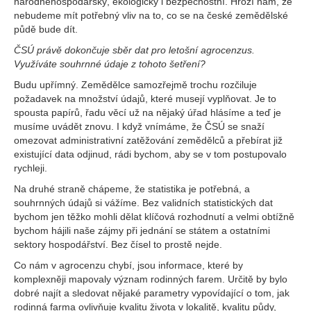
národněhospodářský, ekologický i bezpečnostní. Hrozí nám, že
nebudeme mít potřebný vliv na to, co se na české zemědělské
půdě bude dít.
ČSÚ právě dokončuje sběr dat pro letošní agrocenzus.
Využíváte souhrnné údaje z tohoto šetření?
Budu upřímný. Zemědělce samozřejmě trochu rozčiluje
požadavek na množství údajů, které musejí vyplňovat. Je to
spousta papírů, řadu věcí už na nějaký úřad hlásíme a teď je
musíme uvádět znovu. I když vnímáme, že ČSÚ se snaží
omezovat administrativní zatěžování zemědělců a přebírat již
existující data odjinud, rádi bychom, aby se v tom postupovalo
rychleji.
Na druhé straně chápeme, že statistika je potřebná, a
souhrnných údajů si vážíme. Bez validních statistických dat
bychom jen těžko mohli dělat klíčová rozhodnutí a velmi obtížně
bychom hájili naše zájmy při jednání se státem a ostatními
sektory hospodářství. Bez čísel to prostě nejde.
Co nám v agrocenzu chybí, jsou informace, které by
komplexněji mapovaly význam rodinných farem. Určitě by bylo
dobré najít a sledovat nějaké parametry vypovídající o tom, jak
rodinná farma ovlivňuje kvalitu života v lokalitě, kvalitu půdy,