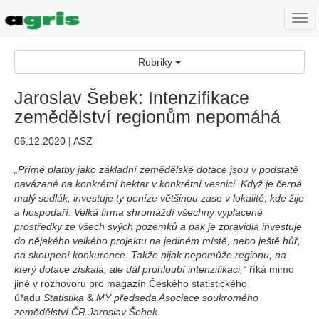
Togg
navi
Rubriky
Jaroslav Šebek: Intenzifikace
zemědělství regionům nepomáhá
06.12.2020 | ASZ
„Přímé platby jako základní zemědělské dotace jsou v podstatě
navázané na konkrétní hektar v konkrétní vesnici. Když je čerpá
malý sedlák, investuje ty peníze většinou zase v lokalitě, kde žije
a hospodaří. Velká firma shromáždí všechny vyplacené
prostředky ze všech svých pozemků a pak je zpravidla investuje
do nějakého velkého projektu na jediném místě, nebo ještě hůř,
na skoupení konkurence. Takže nijak nepomůže regionu, na
který dotace získala, ale dál prohloubí intenzifikaci,“
říká mimo
jiné v rozhovoru pro magazín Českého statistického
úřadu
Statistika
&
MY předseda Asociace soukromého
zemědělství ČR Jaroslav Šebek.