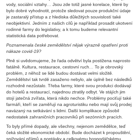
vody, sociální vztahy… Jsou zde totiž jasné korelace, které by
bylo dobré vyhodnotit, protože sledovat pouze produkční údaje
je zastaralý přístup a z hlediska důležitých souvislostí také
neobjektivní. Jedním z našich cílů je například prosadit ukotvení
rodinné farmy do legislativy, a k tomu budeme relevantní
statistická data potřebovat.
Poznamenala české zemědělství nějak výrazně opatření proti
nákaze covid-19?
Plně si uvědomujeme, že řada odvětví byla postižena naprosto
fatálně. Kultura, restaurace, cestovní ruch… To je obrovský
problém, z něhož se lidé budou dostávat velmi složitě.
Zemědělství tak tvrdě zasaženo nebylo, ale úplně bez následků
rozhodně nezůstalo. Třeba farmy, které svou produkci dodávají
do hotelů a restaurací, najednou ztratily odbyt. Ve stájích jim
stojí jatečná zvířata, která nikdo nechce. Problémy pociťují také
farmáři, kteří se zaměřují na agroturistiku nebo mají svůj prodej
navázaný na setkávání s lidmi. Další komplikace způsobil
nedostatek zahraničních pracovníků při sezónních pracích.
To byly přímé dopady, ale všechny, nejenom zemědělce, teď
čeká složité ekonomické období. Bude docházet k propouštění,
snižování příjmů a poptávky a celkovému hospodářskému