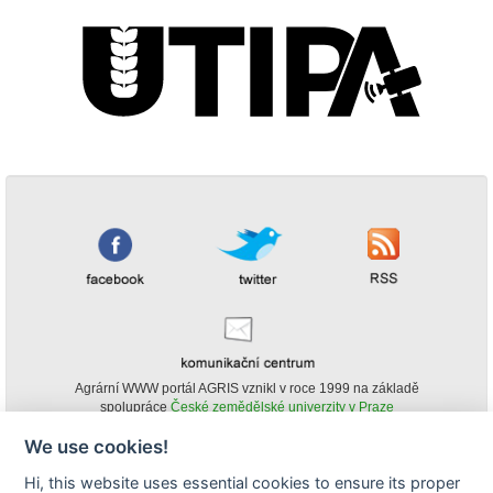
Agrární WWW portál AGRIS vznikl v roce 1999 na základě
spolupráce
České zemědělské univerzity v Praze
s
Ministerstvem zemědělství ČR
We use cookies!
© Copyright AGRIS 2000-2026 -
ISSN 1213-1369
- Publikování a šíření
Hi, this website uses essential cookies to ensure its proper
obsahu agrárního WWW portálu AGRIS je možné