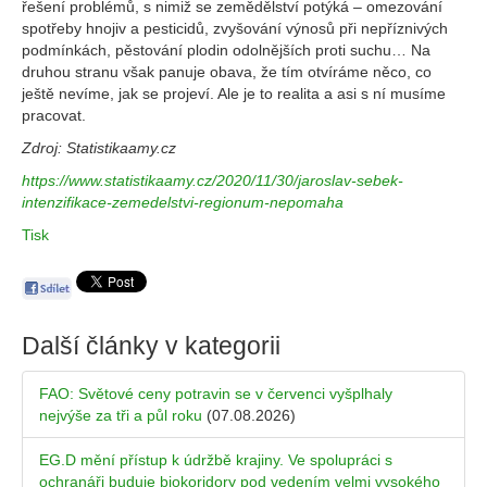
řešení problémů, s nimiž se zemědělství potýká – omezování
spotřeby hnojiv a pesticidů, zvyšování výnosů při nepříznivých
podmínkách, pěstování plodin odolnějších proti suchu… Na
druhou stranu však panuje obava, že tím otvíráme něco, co
ještě nevíme, jak se projeví. Ale je to realita a asi s ní musíme
pracovat.
Zdroj: Statistikaamy.cz
https://www.statistikaamy.cz/2020/11/30/jaroslav-sebek-
intenzifikace-zemedelstvi-regionum-nepomaha
Tisk
Další články v kategorii
FAO: Světové ceny potravin se v červenci vyšplhaly
nejvýše za tři a půl roku
(07.08.2026)
EG.D mění přístup k údržbě krajiny. Ve spolupráci s
ochranáři buduje biokoridory pod vedením velmi vysokého