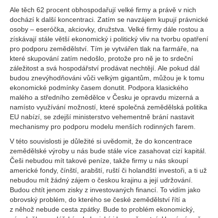
Ale těch 62 procent obhospodařují velké firmy a právě v nich
dochází k další koncentraci. Zatím se navzájem kupují právnické
osoby – eseróčka, akciovky, družstva. Velké firmy dále rostou a
získávají stále větší ekonomický i politický vliv na tvorbu opatření
pro podporu zemědělství. Tím je vytvářen tlak na farmáře, na
které skupování zatím nedošlo, protože pro ně je to srdeční
záležitost a svá hospodářství prodávat nechtějí. Ale pokud dál
budou znevýhodňováni vůči velkým gigantům, můžou je k tomu
ekonomické podmínky časem donutit. Podpora klasického
malého a středního zemědělce v Česku je opravdu mizerná a
namísto využívání možností, které společná zemědělská politika
EU nabízí, se zdejší ministerstvo vehementně brání nastavit
mechanismy pro podporu modelu menších rodinných farem.
V této souvislosti je důležité si uvědomit, že do koncentrace
zemědělské výroby u nás bude stále více zasahovat cizí kapitál.
Češi nebudou mít takové peníze, takže firmy u nás skoupí
americké fondy, čínští, arabští, ruští či holandští investoři, a ti už
nebudou mít žádný zájem o českou krajinu a její udržování.
Budou chtít jenom zisky z investovaných financí. To vidím jako
obrovský problém, do kterého se české zemědělství řítí a
z něhož nebude cesta zpátky. Bude to problém ekonomický,