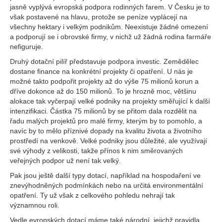
jasně vyplývá evropská podpora rodinných farem. V Česku je to
však postavené na hlavu, protože se peníze vyplácejí na
všechny hektary i velkým podnikům. Neexistuje žádné omezení
a podporují se i obrovské firmy, v nichž už žádná rodina farmáře
nefiguruje.
Druhý dotační pilíř představuje podpora investic. Zemědělec
dostane finance na konkrétní projekty či opatření. U nás je
možné takto podpořit projekty až do výše 75 milionů korun a
dříve dokonce až do 150 milionů. To je hrozně moc, většinu
alokace tak vyčerpají velké podniky na projekty směřující k další
intenzifikaci. Částka 75 milionů by se přitom dala rozdělit na
řadu malých projektů pro malé firmy, kterým by to pomohlo, a
navíc by to mělo příznivé dopady na kvalitu života a životního
prostředí na venkově. Velké podniky jsou důležité, ale využívají
své výhody z velikosti, takže přínos k nim směrovaných
veřejných podpor už není tak velký.
Pak jsou ještě další typy dotací, například na hospodaření ve
znevýhodněných podmínkách nebo na určitá environmentální
opatření. Ty už však z celkového pohledu nehrají tak
významnou roli.
Vedle evropských dotací máme také národní, jejichž pravidla