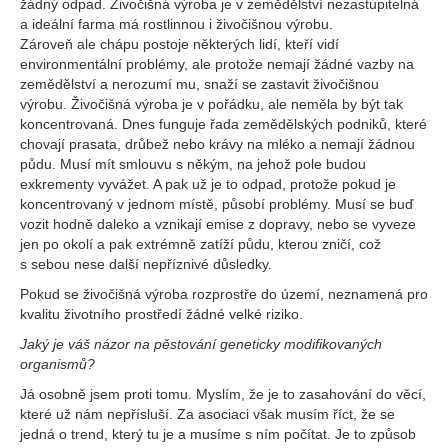
žádný odpad. Živočišná výroba je v zemědělství nezastupitelná
a ideální farma má rostlinnou i živočišnou výrobu.
Zároveň ale chápu postoje některých lidí, kteří vidí
environmentální problémy, ale protože nemají žádné vazby na
zemědělství a nerozumí mu, snaží se zastavit živočišnou
výrobu. Živočišná výroba je v pořádku, ale neměla by být tak
koncentrovaná. Dnes funguje řada zemědělských podniků, které
chovají prasata, drůbež nebo krávy na mléko a nemají žádnou
půdu. Musí mít smlouvu s někým, na jehož pole budou
exkrementy vyvážet. A pak už je to odpad, protože pokud je
koncentrovaný v jednom místě, působí problémy. Musí se buď
vozit hodně daleko a vznikají emise z dopravy, nebo se vyveze
jen po okolí a pak extrémně zatíží půdu, kterou zničí, což
s sebou nese další nepříznivé důsledky.
Pokud se živočišná výroba rozprostře do území, neznamená pro
kvalitu životního prostředí žádné velké riziko.
Jaký je váš názor na pěstování geneticky modifikovaných
organismů?
Já osobně jsem proti tomu. Myslím, že je to zasahování do věcí,
které už nám nepřísluší. Za asociaci však musím říct, že se
jedná o trend, který tu je a musíme s ním počítat. Je to způsob