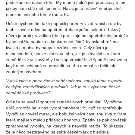
podnikům na našem trhu. My máme úplně jiné představy o tom,
jak by nám stát mohl pomoci. Navíc je to právně nepřípustné
omezení volného trhu v rámci EU.
Určitě bychom tím také popudili partnery v zahraničí a oni by
mohli zavést odvetná opatření třeba v jiném sektoru. Takový
návrh je proti pravidlům trhu i proti zájmům spotřebitele, protože
by se snížila nabídka a konkurence, čímž by byla ohrožena
kvalita a mohla by naopak vzrůst i cena. Celý návrh je,
mimochodem, pouze ukázkou toho, jak je stávající struktura
zemědělské velkovýroby i velkopotravinářství špatně nastavená,
když není schopná se prosadit na trhu a musí se řešit tak
zoufalým návrhem.
V diskusích o potravinové soběstačnosti zaniká téma exportu
českých zemědělských produktů. Jak je to s vývozem české
zemědělské produkce?
Od nás se vyváží spousta zemědělských produktů. Vyvážíme
obilí, protože se u nás vyrobí mnohem víc, než se spotřebuje.
Vyváží se hovězí maso, ale bohužel velká část jsou živá zvířata,
která mají jen malou přidanou hodnotu. Zpátky se pak dovážejí
zpracované výrobky, na kterých je nejvyšší marže. To ukazuje,
že je něco nezdravého na státě českém jak z hlediska