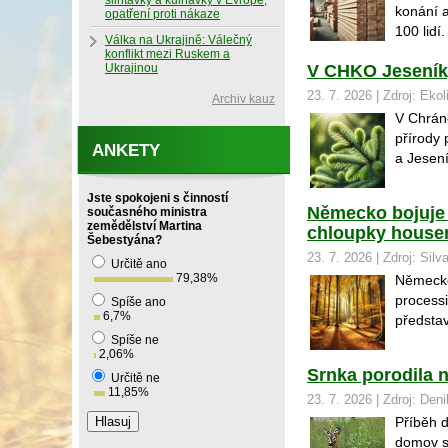
slintavky a kulhavky v Evropě,
konání a
opatření proti nákaze
100 lidí.
Válka na Ukrajině: Válečný
konflikt mezi Ruskem a
Ukrajinou
V CHKO Jeseníky
23. 7. 2026 | Zdroj: Ekol
Archiv kauz
V Chráně
přírody
ANKETY
a Jesení
Jste spokojeni s činností
Německo bojuje
současného ministra
zemědělství Martina
chloupky house
Šebestyána?
23. 7. 2026 | Zdroj: Silv
Určitě ano
79,38
%
Německo
processi
Spíše ano
6,7
%
představu
Spíše ne
2,06
%
Srnka porodila n
Určitě ne
11,85
%
23. 7. 2026 | Zdroj: Den
Příběh d
domov si