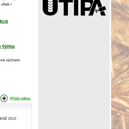
 však i
ekce
o týmu
l na význam
.
Přidat odkaz
NÉ 2015 -