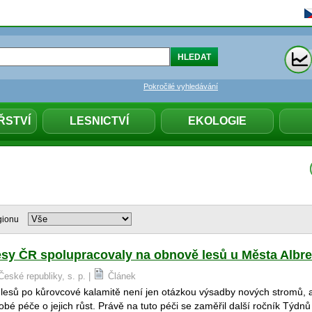
Pokročilé vyhledávání
ŘSTVÍ
LESNICTVÍ
EKOLOGIE
gionu
sy ČR spolupracovaly na obnově lesů u Města Albre
České republiky, s. p. |
Článek
lesů po kůrovcové kalamitě není jen otázkou výsadby nových stromů, a
bé péče o jejich růst. Právě na tuto péči se zaměřil další ročník Týdnů