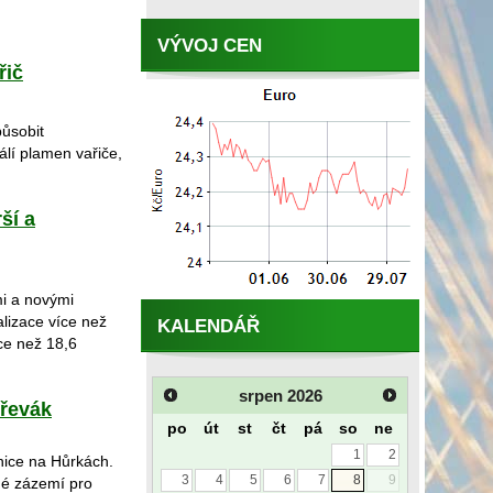
VÝVOJ CEN
řič
působit
álí plamen vařiče,
ší a
i a novými
alizace více než
KALENDÁŘ
ce než 18,6
srpen
2026
Dřevák
po
út
st
čt
pá
so
ne
1
2
lnice na Hůrkách.
3
4
5
6
7
8
9
né zázemí pro