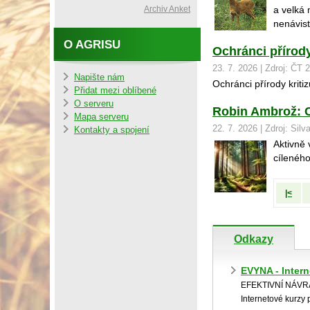
Archiv Anket
a velká 
nenávist
O AGRISU
Ochránci přírody
23. 7. 2026 | Zdroj: ČT 
Napište nám
Ochránci přírody kriti
Přidat mezi oblíbené
O serveru
Robin Ambrož: C
Mapa serveru
22. 7. 2026 | Zdroj: Silv
Kontakty a spojení
Aktivně 
cílenéh
|<
Odkazy
EVYNA - Inter
EFEKTIVNÍ NÁV
Internetové kurzy