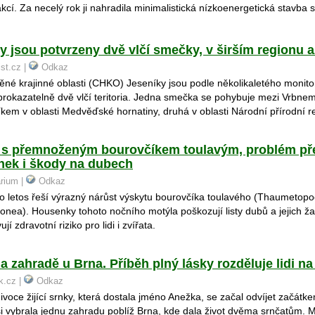
kcí. Za necelý rok ji nahradila minimalistická nízkoenergetická stavba 
 jsou potvrzeny dvě vlčí smečky, v širším regionu a
ist.cz |
Odkaz
né krajinné oblasti (CHKO) Jeseníky jsou podle několikaletého monit
 prokazatelně dvě vlčí teritoria. Jedna smečka se pohybuje mezi Vrbn
kem v oblasti Medvěďské hornatiny, druhá v oblasti Národní přírodní 
 s přemnoženým bourovčíkem toulavým, problém pře
nek i škody na dubech
arium |
Odkaz
 letos řeší výrazný nárůst výskytu bourovčíka toulavého (Thaumetop
onea). Housenky tohoto nočního motýla poškozují listy dubů a jejich ž
jí zdravotní riziko pro lidi i zvířata.
a zahradě u Brna. Příběh plný lásky rozděluje lidi na 
ik.cz |
Odkaz
ivoce žijící srnky, která dostala jméno Anežka, se začal odvíjet začátk
 vybrala jednu zahradu poblíž Brna, kde dala život dvěma srnčatům. 