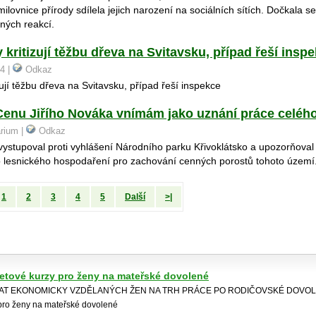
milovnice přírody sdílela jejich narození na sociálních sítích. Dočkala se
ných reakcí.
 kritizují těžbu dřeva na Svitavsku, případ řeší insp
24 |
Odkaz
zují těžbu dřeva na Svitavsku, případ řeší inspekce
enu Jiřího Nováka vnímám jako uznání práce celéh
arium |
Odkaz
vystupoval proti vyhlášení Národního parku Křivoklátsko a upozorňova
o lesnického hospodaření pro zachování cenných porostů tohoto území
1
2
3
4
5
Další
>|
netové kurzy pro ženy na mateřské dovolené
RAT EKONOMICKY VZDĚLANÝCH ŽEN NA TRH PRÁCE PO RODIČOVSKÉ DOVOLE
 pro ženy na mateřské dovolené