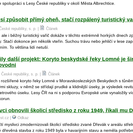
spolupráci s Lesy České republiky v okolí Města Albrechtice.
í způsobit přímý oheň, stačí rozpálený turistický va
České republiky, s. p. |
Článek
 ale i běžný turistický vařič dokáže v těchto extrémně horkých dnech z
Stačí dokonce jen několik vteřin. Suchou trávu nebo jehličí v lese zap
 ním. To většina lidí netuší.
y další projekt: Koryto beskydské řeky Lomné je šir
povodni
 České republiky, s. p. |
Článek
 rozšířené koryto řeky Lomné v Moravskoslezských Beskydech s tůněm
ými skluzy, v němž se střídají prudké a klidnější úseky, je výsledek revit
etrového úseku. Lesy ČR na ni s podporou Evropské unie vynaložily ví
korun.
vci obnovili školicí středisko z roku 1949, říkali mu 
ist.cz |
Odkaz
tí myslivci zmodernizovali školicí středisko zvané Dřevák v areálu stře
 dřevěná stavba z roku 1949 byla v havarijním stavu a neměla potřeb