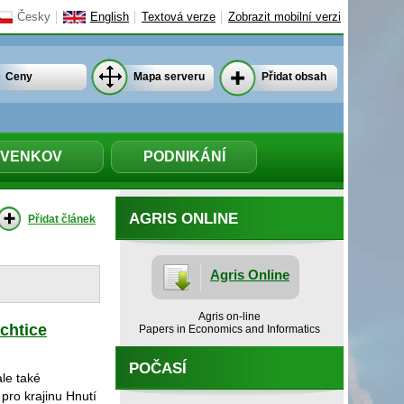
Česky
English
Textová verze
Zobrazit mobilní verzi
Ceny
Mapa serveru
Přidat obsah
VENKOV
PODNIKÁNÍ
AGRIS ONLINE
Přidat článek
Agris Online
Agris on-line
chtice
Papers in Economics and Informatics
POČASÍ
le také
 pro krajinu Hnutí