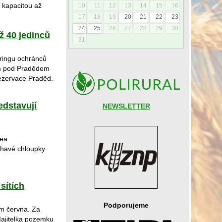
s kapacitou až
10
11
12
13
14
15
16
17
18
19
20
21
22
23
24
25
26
27
28
29
30
ž 40 jedinců
31
oringu ochránců
em pod Pradědem
rezervace Praděd.
dstavují
NEWSLETTER
oea
ahavé chloupky
sítích
Podporujeme
em června. Za
Majitelka pozemku