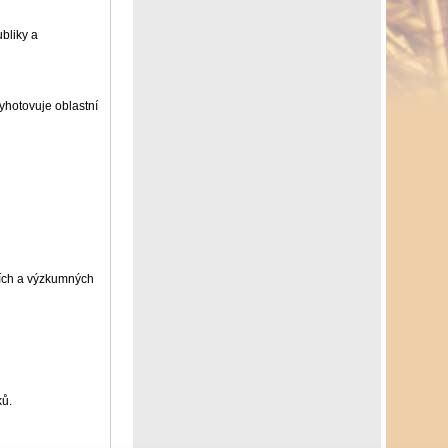
ubliky a
yhotovuje oblastní
tních a výzkumných
ků.