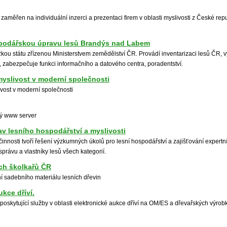
e zaměřen na individuální inzerci a prezentaci firem v oblasti myslivosti z České rep
podářskou úpravu lesů Brandýs nad Labem
žkou státu zřízenou Ministerstvem zemědělství ČR. Provádí inventarizaci lesů ČR, v
, zabezpečuje funkci informačního a datového centra, poradentství.
 myslivost v moderní společnosti
livost v moderní společnosti
ký www server
v lesního hospodářství a myslivosti
činnosti tvoří řešení výzkumných úkolů pro lesní hospodářství a zajišťování exper
 správu a vlastníky lesů všech kategorií.
ích školkařů ČR
 sadebního materiálu lesních dřevin
ukce dříví.
, poskytující služby v oblasti elektronické aukce dříví na OM/ES a dřevařských výrob