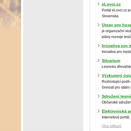
eLovci.cz
Portál eLovci.cz j
Slovenska.
Ústav pro hos
je organizační slo
plány rozvoje lesů
Iniciativa pro
Iniciativa pro mys
Silvarium
Lesnicko dřevařs
Výzkumný ústa
Rozhodující podíl 
činností pro státní
Sdružení lesn
Občanské sdružení
Elektronická a
Internetový portál
Více odkazů