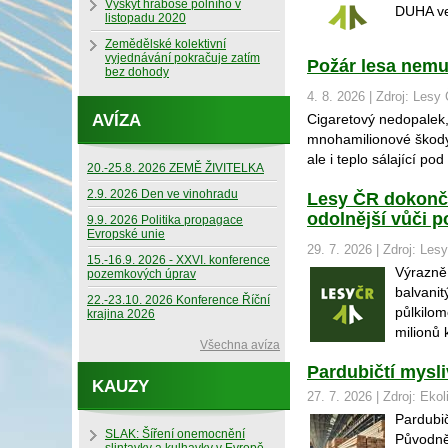
Výskyt hraboše polního v
DUHA ve 
listopadu 2020
Zemědělské kolektivní
vyjednávání pokračuje zatím
Požár lesa nemus
bez dohody
4. 8. 2026 | Zdroj: Lesy 
AVÍZA
Cigaretový nedopalek,
mnohamilionové škody. 
ale i teplo sálající pod
20.-25.8. 2026 ZEMĚ ŽIVITELKA
2.9. 2026 Den ve vinohradu
Lesy ČR dokončil
odolnější vůči 
9.9. 2026 Politika propagace
Evropské unie
29. 7. 2026 | Zdroj: Lesy
15.-16.9. 2026 - XXVI. konference
Výrazně
pozemkových úprav
balvanit
22.-23.10. 2026 Konference Říční
půlkilom
krajina 2026
milionů 
Všechna avíza
Pardubičtí mysli
KAUZY
27. 7. 2026 | Zdroj: Ekol
Pardubič
SLAK: Šíření onemocnění
Původně