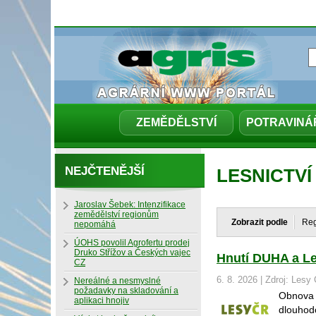
ZEMĚDĚLSTVÍ
POTRAVINÁ
NEJČTENĚJŠÍ
LESNICTVÍ
Jaroslav Šebek: Intenzifikace
zemědělství regionům
Zobrazit podle
Re
nepomáhá
ÚOHS povolil Agrofertu prodej
Druko Střížov a Českých vajec
Hnutí DUHA a Le
CZ
6. 8. 2026 | Zdroj: Lesy 
Nereálné a nesmyslné
požadavky na skladování a
Obnova 
aplikaci hnojiv
dlouhodo