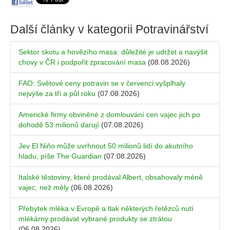
Další články v kategorii
Potravinářství
Sektor skotu a hovězího masa: důležité je udržet a navýšit
chovy v ČR i podpořit zpracování masa
(08.08.2026)
FAO: Světové ceny potravin se v červenci vyšplhaly
nejvýše za tři a půl roku
(07.08.2026)
Americké firmy obviněné z domlouvání cen vajec jich po
dohodě 53 milionů darují
(07.08.2026)
Jev El Niňo může uvrhnout 50 milionů lidí do akutního
hladu, píše The Guardian
(07.08.2026)
Italské těstoviny, které prodával Albert, obsahovaly méně
vajec, než měly
(06.08.2026)
Přebytek mléka v Evropě a tlak některých řetězců nutí
mlékárny prodávat vybrané produkty se ztrátou
(06.08.2026)