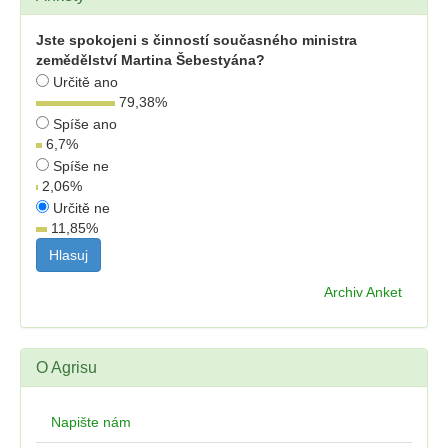
Jste spokojeni s činností současného ministra
zemědělství Martina Šebestyána?
Určitě ano
79,38
%
Spíše ano
6,7
%
Spíše ne
2,06
%
Určitě ne
11,85
%
Archiv Anket
O Agrisu
Napište nám