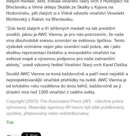
zlatých medailí, šest, získala vinařství Starý vrch z Hustopečí na
Břeclavsku a Vinné sklepy Skalák ze Skalky u Kyjova na
Hodonínsku, pět zlatých si z Vídně odvezlo vinařství Vinselekt
Michlovský z Rakvic na Břeclavsku.
"Zisk šesti zlatých a tří stříbrných medailí na tak prestižní
soutěži, jakou je AWC Vienna, je pro nás potvrzením, že naše
vína dlouhodobě snesou srovnání se světovou špičkou. Tento
výsledek vnímáme nejen jako ocenění naší práce, ale i jako
skvělou reprezentaci českého a moravského vinařství na
světové mapě a výraznou podporou pro naše zahraniční
aktivity,“ uvedl výkonný ředitel Vinařství Starý vrch Karel Osička.
Soutěž AWC Vienna se koná každoročně a patří mezi největší a
nejrespektovanější vinařské přehlídky na světě. AWC Vienna je
od loňského roku rozdělena do dvou běhů, každoročně se jí
účastní více než 1300 vinařství z celého světa.
Copyright (2003) The Associated Press (AP) - všechna práva
vyhrazena. Materiály agentury AP nesmí být dále publikovány,
vysílány, přepisovány nebo redistribuovány.
Tisk