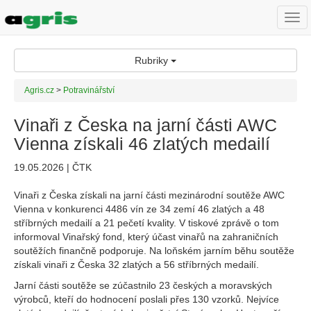
Togg
navi
Rubriky
Agris.cz
>
Potravinářství
Vinaři z Česka na jarní části AWC
Vienna získali 46 zlatých medailí
19.05.2026 | ČTK
Vinaři z Česka získali na jarní části mezinárodní soutěže AWC
Vienna v konkurenci 4486 vín ze 34 zemí 46 zlatých a 48
stříbrných medailí a 21 pečetí kvality. V tiskové zprávě o tom
informoval Vinařský fond, který účast vinařů na zahraničních
soutěžích finančně podporuje. Na loňském jarním běhu soutěže
získali vinaři z Česka 32 zlatých a 56 stříbrných medailí.
Jarní části soutěže se zúčastnilo 23 českých a moravských
výrobců, kteří do hodnocení poslali přes 130 vzorků. Nejvíce