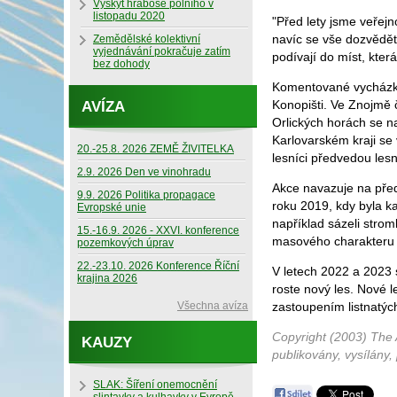
Výskyt hraboše polního v
listopadu 2020
"Před lety jsme veřejn
navíc se vše dozvědět 
Zemědělské kolektivní
vyjednávání pokračuje zatím
podívají do míst, která
bez dohody
Komentované vycházky
Konopišti. Ve Znojmě 
AVÍZA
Orlických horách se n
Karlovarském kraji se
20.-25.8. 2026 ZEMĚ ŽIVITELKA
lesníci předvedou lesn
2.9. 2026 Den ve vinohradu
Akce navazuje na před
9.9. 2026 Politika propagace
roku 2019, kdy byla ka
Evropské unie
například sázeli stromk
15.-16.9. 2026 - XXVI. konference
masového charakteru 
pozemkových úprav
22.-23.10. 2026 Konference Říční
V letech 2022 a 2023 
krajina 2026
roste nový les. Nové 
Všechna avíza
zastoupením listnatých
Copyright (2003) The 
KAUZY
publikovány, vysílány,
SLAK: Šíření onemocnění