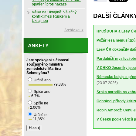
slintavky a kulhavky v Evropě,
opatření proti nákaze
Válka na Ukrajině: Válečný
DALŠÍ ČLÁNK
konflikt mezi Ruskem a
Ukrajinou
Archiv kauz
Hnutí DUHA a Lesy ČR 
Požár lesa nemusí způs
ANKETY
Lesy ČR dokončily dalš
Pardubičtí myslivci obn
Jste spokojeni s činností
současného ministra
V CHKO Jeseníky jsou p
zemědělství Martina
Šebestyána?
Německo bojuje s pře
Určitě ano
(23.07.2026)
79,38
%
Spíše ano
Srnka porodila na zahra
6,7
%
Ochránci přírody kritiz
Spíše ne
2,06
%
Robin Ambrož: Cenu Ji
Určitě ne
11,85
%
V Česku podle vědců p