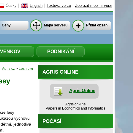
Česky
English
Textová verze
Zobrazit mobilní verzi
Ceny
Mapa serveru
Přidat obsah
VENKOV
PODNIKÁNÍ
Agris.cz
>
Lesnictví
AGRIS ONLINE
esy
Agris Online
Agris on-line
Papers in Economics and Informatics
áže lesy
 ukážou výchovu
POČASÍ
 dětmi, jednotlivá
mi.