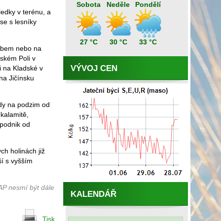
Sobota
Neděle
Pondělí
ledky v terénu, a
se s lesníky
27 °C
30 °C
33 °C
Labem nebo na
ském Poli v
VÝVOJ CEN
i na Kladské v
na Jičínsku
ždy na podzim od
 kalamitě,
i podnik od
h holinách již
ší s vyšším
AP nesmí být dále
KALENDÁŘ
Tisk