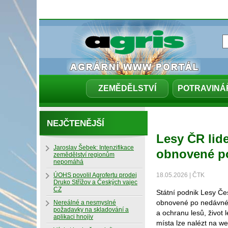
ZEMĚDĚLSTVÍ
POTRAVINÁ
NEJČTENĚJŠÍ
Lesy ČR lid
Jaroslav Šebek: Intenzifikace
obnovené po
zemědělství regionům
nepomáhá
ÚOHS povolil Agrofertu prodej
18.05.2026 | ČTK
Druko Střížov a Českých vajec
CZ
Státní podnik Lesy Če
obnovené po nedávné k
Nereálné a nesmyslné
požadavky na skladování a
a ochranu lesů, život 
aplikaci hnojiv
místa lze nalézt na w