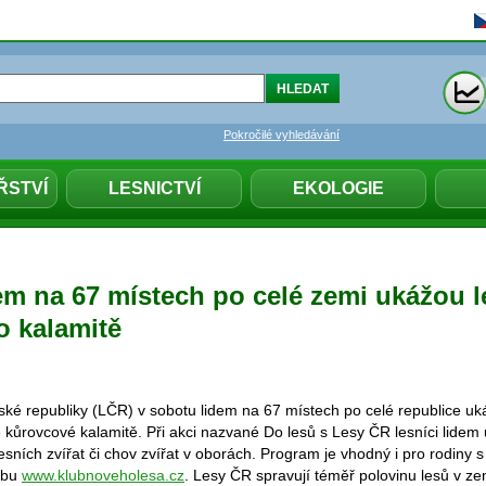
Pokročilé vyhledávání
ŘSTVÍ
LESNICTVÍ
EKOLOGIE
em na 67 místech po celé zemi ukážou l
 kalamitě
ské republiky (LČR) v sobotu lidem na 67 místech po celé republice uk
ůrovcové kalamitě. Při akci nazvané Do lesů s Lesy ČR lesníci lidem
lesních zvířat či chov zvířat v oborách. Program je vhodný i pro rodiny s
ebu
www.klubnoveholesa.cz
. Lesy ČR spravují téměř polovinu lesů v ze