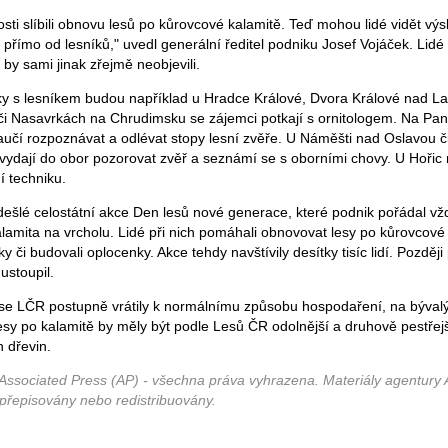
osti slíbili obnovu lesů po kůrovcové kalamitě. Teď mohou lidé vidět výs
přímo od lesníků," uvedl generální ředitel podniku Josef Vojáček. Lidé 
 by sami jinak zřejmě neobjevili.
 s lesníkem budou například u Hradce Králové, Dvora Králové nad 
či Nasavrkách na Chrudimsku se zájemci potkají s ornitologem. Na Pan
aučí rozpoznávat a odlévat stopy lesní zvěře. U Náměšti nad Oslavou č
 vydají do obor pozorovat zvěř a seznámí se s oborními chovy. U Hořic 
í techniku.
ešlé celostátní akce Den lesů nové generace, které podnik pořádal v
lamita na vrcholu. Lidé při nich pomáhali obnovovat lesy po kůrovcové
y či budovali oplocenky. Akce tehdy navštívily desítky tisíc lidí. Pozděj
ustoupil.
se LČR postupně vrátily k normálnímu způsobu hospodaření, na bývalýc
lesy po kalamitě by měly být podle Lesů ČR odolnější a druhově pestřej
 dřevin.
Associated Press (AP) - všechna práva vyhrazena. Materiály agentury 
 přepisovány nebo redistribuovány.