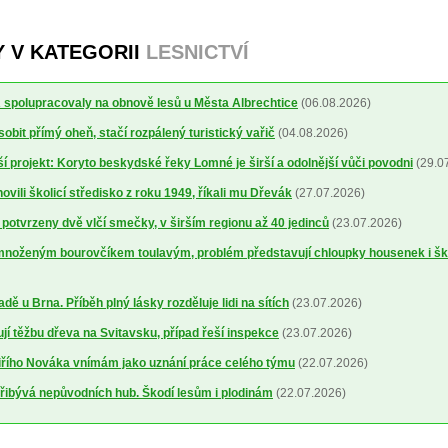
Y V KATEGORII
LESNICTVÍ
spolupracovaly na obnově lesů u Města Albrechtice
(06.08.2026)
obit přímý oheň, stačí rozpálený turistický vařič
(04.08.2026)
í projekt: Koryto beskydské řeky Lomné je širší a odolnější vůči povodni
(29.0
ovili školicí středisko z roku 1949, říkali mu Dřevák
(27.07.2026)
otvrzeny dvě vlčí smečky, v širším regionu až 40 jedinců
(23.07.2026)
množeným bourovčíkem toulavým, problém představují chloupky housenek i š
dě u Brna. Příběh plný lásky rozděluje lidi na sítích
(23.07.2026)
ují těžbu dřeva na Svitavsku, případ řeší inspekce
(23.07.2026)
řího Nováka vnímám jako uznání práce celého týmu
(22.07.2026)
řibývá nepůvodních hub. Škodí lesům i plodinám
(22.07.2026)