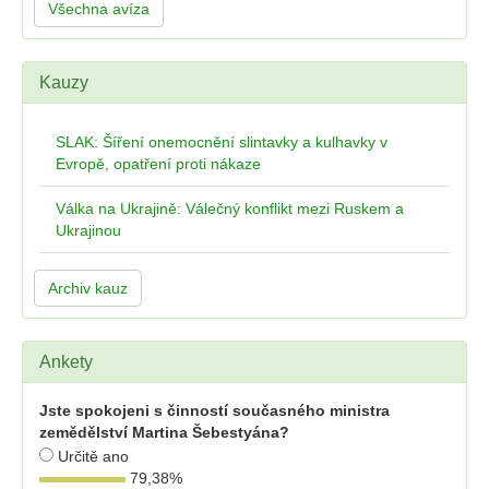
Všechna avíza
Kauzy
SLAK: Šíření onemocnění slintavky a kulhavky v
Evropě, opatření proti nákaze
Válka na Ukrajině: Válečný konflikt mezi Ruskem a
Ukrajinou
Archiv kauz
Ankety
Jste spokojeni s činností současného ministra
zemědělství Martina Šebestyána?
Určitě ano
79,38
%