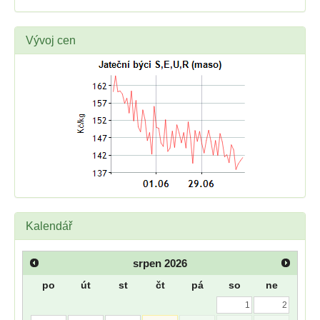
Vývoj cen
Kalendář
srpen
2026
po
út
st
čt
pá
so
ne
1
2