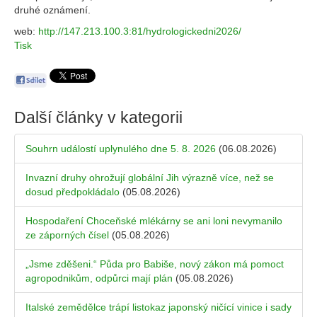
druhé oznámení.
web:
http://147.213.100.3:81/hydrologickedni2026/
Tisk
Další články v kategorii
Souhrn událostí uplynulého dne 5. 8. 2026
(06.08.2026)
Invazní druhy ohrožují globální Jih výrazně více, než se
dosud předpokládalo
(05.08.2026)
Hospodaření Choceňské mlékárny se ani loni nevymanilo
ze záporných čísel
(05.08.2026)
„Jsme zděšeni.“ Půda pro Babiše, nový zákon má pomoct
agropodnikům, odpůrci mají plán
(05.08.2026)
Italské zemědělce trápí listokaz japonský ničící vinice i sady