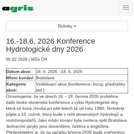
Togg
navi
Rubriky
16.-18.6. 2026 Konference
Hydrologické dny 2026
05.02.2026 | MZe ČR
Datum akce:
16. 6. 2026 –18. 6. 2026
Místo konání:
Bratislava
Kategorie
Vzdělávací akce (konference, kurzy, přednášky
akce:
atd.)
Oznamujeme, že ve dnech 16. - 18. června 2026 proběhne
další česko-slovenská konference z cyklu Hydrologické dny,
která se koná zhruba po pěti letech již od roku 1980. Tentokrát
půjde o 10. ročník, který bude v režii slovenských hydrologů a
vodohospodářů. Jako místo konání byla zvolena opět Bratislava.
Jednacími jazyky jsou slovenština, čeština a angličtina.
Předpokladem je, že na začátku března 2026 bude zveřejněno