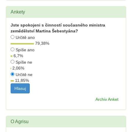
Ankety
Jste spokojeni s činností současného ministra
zemědělství Martina Šebestyána?
Určitě ano
79,38
%
Spíše ano
6,7
%
Spíše ne
2,06
%
Určitě ne
11,85
%
Archiv Anket
O Agrisu