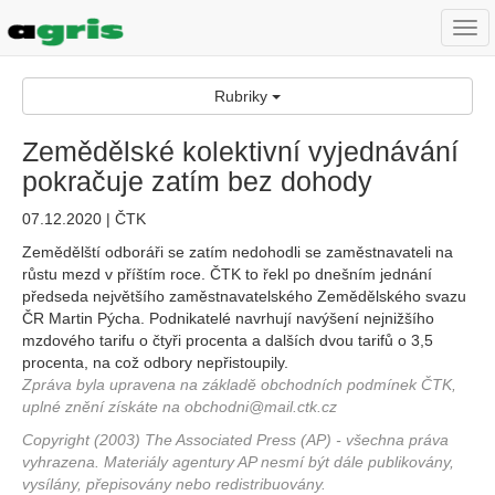
Togg
navi
Rubriky
Zemědělské kolektivní vyjednávání
pokračuje zatím bez dohody
07.12.2020 | ČTK
Zemědělští odboráři se zatím nedohodli se zaměstnavateli na
růstu mezd v příštím roce. ČTK to řekl po dnešním jednání
předseda největšího zaměstnavatelského Zemědělského svazu
ČR Martin Pýcha. Podnikatelé navrhují navýšení nejnižšího
mzdového tarifu o čtyři procenta a dalších dvou tarifů o 3,5
procenta, na což odbory nepřistoupily.
Zpráva byla upravena na základě obchodních podmínek ČTK,
uplné znění získáte na obchodni@mail.ctk.cz
Copyright (2003) The Associated Press (AP) - všechna práva
vyhrazena. Materiály agentury AP nesmí být dále publikovány,
vysílány, přepisovány nebo redistribuovány.