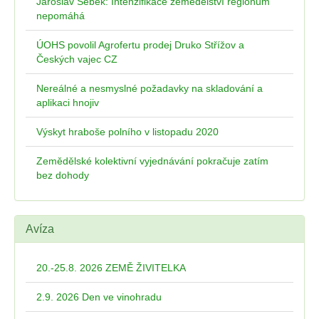
Jaroslav Šebek: Intenzifikace zemědělství regionům
nepomáhá
ÚOHS povolil Agrofertu prodej Druko Střížov a
Českých vajec CZ
Nereálné a nesmyslné požadavky na skladování a
aplikaci hnojiv
Výskyt hraboše polního v listopadu 2020
Zemědělské kolektivní vyjednávání pokračuje zatím
bez dohody
Avíza
20.-25.8. 2026 ZEMĚ ŽIVITELKA
2.9. 2026 Den ve vinohradu