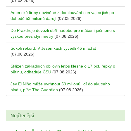
(07.08.2026)
Americké firmy obviněné z domlouvání cen vajec jich po
dohodě 53 milionů darují
(07.08.2026)
Do Prazdroje dovezli obří nádobu pro máčení ječmene s
výškou přes čtyři metry
(07.08.2026)
Sokolí rekord: V Jeseníkách vyvedli 46 mláďat
(07.08.2026)
Sklizeň základních obilovin letos klesne o 17 pct, řepky o
pětinu, odhaduje ČSÚ
(07.08.2026)
Jev El Niňo může uvrhnout 50 milionů lidí do akutního
hladu, píše The Guardian
(07.08.2026)
Nejčtenější