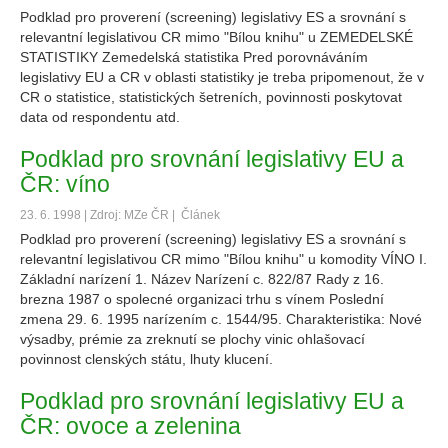
Podklad pro proverení (screening) legislativy ES a srovnání s
relevantní legislativou CR mimo "Bílou knihu" u ZEMEDELSKÉ
STATISTIKY Zemedelská statistika Pred porovnáváním
legislativy EU a CR v oblasti statistiky je treba pripomenout, že v
CR o statistice, statistických šetreních, povinnosti poskytovat
data od respondentu atd.
Podklad pro srovnání legislativy EU a
ČR: víno
23. 6. 1998 | Zdroj: MZe ČR |
Článek
Podklad pro proverení (screening) legislativy ES a srovnání s
relevantní legislativou CR mimo "Bílou knihu" u komodity VÍNO I.
Základní narízení 1. Název Narízení c. 822/87 Rady z 16.
brezna 1987 o spolecné organizaci trhu s vínem Poslední
zmena 29. 6. 1995 narízením c. 1544/95. Charakteristika: Nové
výsadby, prémie za zreknutí se plochy vinic ohlašovací
povinnost clenských státu, lhuty klucení.
Podklad pro srovnání legislativy EU a
ČR: ovoce a zelenina