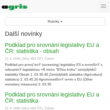
Togg
navi
Rubriky
Další novinky
Podklad pro srovnání legislativy EU a
ČR: statistika - obsah
23. 6. 1998 | Zdroj: MZe ČR |
Článek
Podklad pro prový°enÝ (screening) legislativy ES a srovnßnÝ s
relevantnÝ legislativou +R mimo "BÝlou knihu" zemýdýlskÚ
statistiky Obsah 1. 03.30.40 Zemýdýlskß statistika (Agricultural
statistics) 2. 03.40.20 AgromonetßrnÝ re×im v EU (Other
monetary measures) 3. 03.30.
Podklad pro srovnání legislativy EU a
ČR: statistika
23. 6. 1998 | Zdroj: MZe ČR |
Článek