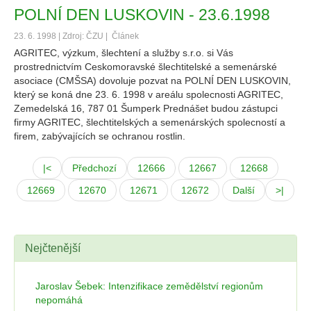
POLNÍ DEN LUSKOVIN - 23.6.1998
23. 6. 1998 | Zdroj: ČZU |
Článek
AGRITEC, výzkum, šlechtení a služby s.r.o. si Vás
prostrednictvím Ceskomoravské šlechtitelské a semenárské
asociace (CMŠSA) dovoluje pozvat na POLNÍ DEN LUSKOVIN,
který se koná dne 23. 6. 1998 v areálu spolecnosti AGRITEC,
Zemedelská 16, 787 01 Šumperk Prednášet budou zástupci
firmy AGRITEC, šlechtitelských a semenárských spolecností a
firem, zabývajících se ochranou rostlin.
|<
Předchozí
12666
12667
12668
12669
12670
12671
12672
Další
>|
Nejčtenější
Jaroslav Šebek: Intenzifikace zemědělství regionům
nepomáhá