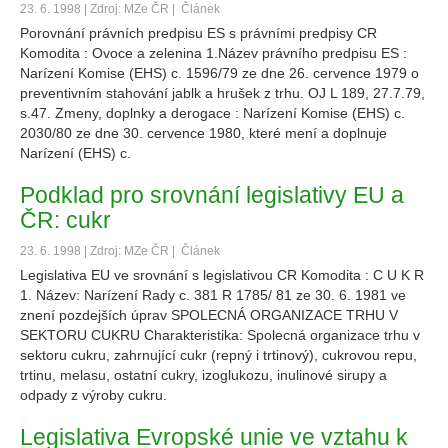
23. 6. 1998 | Zdroj: MZe ČR |
Článek
Porovnání právních predpisu ES s právními predpisy CR
Komodita : Ovoce a zelenina 1.Název právního predpisu ES :
Narízení Komise (EHS) c. 1596/79 ze dne 26. cervence 1979 o
preventivním stahování jablk a hrušek z trhu. OJ L 189, 27.7.79,
s.47. Zmeny, doplnky a derogace : Narízení Komise (EHS) c.
2030/80 ze dne 30. cervence 1980, které mení a doplnuje
Narízení (EHS) c.
Podklad pro srovnání legislativy EU a
ČR: cukr
23. 6. 1998 | Zdroj: MZe ČR |
Článek
Legislativa EU ve srovnání s legislativou CR Komodita : C U K R
1. Název: Narízení Rady c. 381 R 1785/ 81 ze 30. 6. 1981 ve
znení pozdejších úprav SPOLECNÁ ORGANIZACE TRHU V
SEKTORU CUKRU Charakteristika: Spolecná organizace trhu v
sektoru cukru, zahrnující cukr (repný i trtinový), cukrovou repu,
trtinu, melasu, ostatní cukry, izoglukozu, inulinové sirupy a
odpady z výroby cukru.
Legislativa Evropské unie ve vztahu k