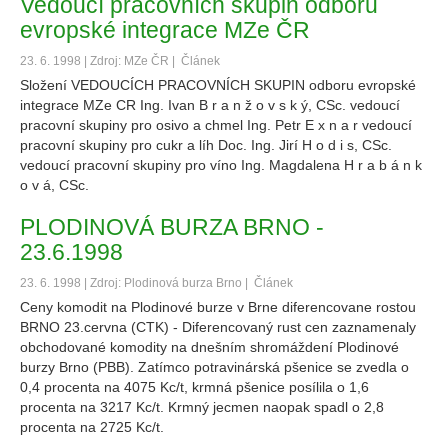
Vedoucí pracovních skupin odboru
evropské integrace MZe ČR
23. 6. 1998 | Zdroj: MZe ČR |
Článek
Složení VEDOUCÍCH PRACOVNÍCH SKUPIN odboru evropské
integrace MZe CR Ing. Ivan B r a n ž o v s k ý, CSc. vedoucí
pracovní skupiny pro osivo a chmel Ing. Petr E x n a r vedoucí
pracovní skupiny pro cukr a líh Doc. Ing. Jirí H o d i s, CSc.
vedoucí pracovní skupiny pro víno Ing. Magdalena H r a b á n k
o v á, CSc.
PLODINOVÁ BURZA BRNO -
23.6.1998
23. 6. 1998 | Zdroj: Plodinová burza Brno |
Článek
Ceny komodit na Plodinové burze v Brne diferencovane rostou
BRNO 23.cervna (CTK) - Diferencovaný rust cen zaznamenaly
obchodované komodity na dnešním shromáždení Plodinové
burzy Brno (PBB). Zatímco potravinárská pšenice se zvedla o
0,4 procenta na 4075 Kc/t, krmná pšenice posílila o 1,6
procenta na 3217 Kc/t. Krmný jecmen naopak spadl o 2,8
procenta na 2725 Kc/t.