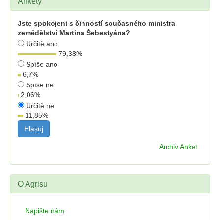
Ankety
Jste spokojeni s činností současného ministra
zemědělství Martina Šebestyána?
Určitě ano
79,38
%
Spíše ano
6,7
%
Spíše ne
2,06
%
Určitě ne
11,85
%
Archiv Anket
O Agrisu
Napište nám