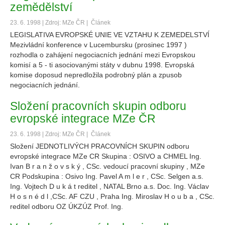
zemědělství
23. 6. 1998 | Zdroj: MZe ČR |
Článek
LEGISLATIVA EVROPSKÉ UNIE VE VZTAHU K ZEMEDELSTVÍ
Mezivládní konference v Lucembursku (prosinec 1997 )
rozhodla o zahájení negociacních jednání mezi Evropskou
komisí a 5 - ti asociovanými státy v dubnu 1998. Evropská
komise doposud nepredložila podrobný plán a zpusob
negociacních jednání.
Složení pracovních skupin odboru
evropské integrace MZe ČR
23. 6. 1998 | Zdroj: MZe ČR |
Článek
Složení JEDNOTLIVÝCH PRACOVNÍCH SKUPIN odboru
evropské integrace MZe CR Skupina : OSIVO a CHMEL Ing.
Ivan B r a n ž o v s k ý , CSc. vedoucí pracovní skupiny , MZe
CR Podskupina : Osivo Ing. Pavel A m l e r , CSc. Selgen a.s.
Ing. Vojtech D u k á t reditel , NATAL Brno a.s. Doc. Ing. Václav
H o s n é d l ,CSc. AF CZU , Praha Ing. Miroslav H o u b a , CSc.
reditel odboru OZ ÚKZÚZ Prof. Ing.