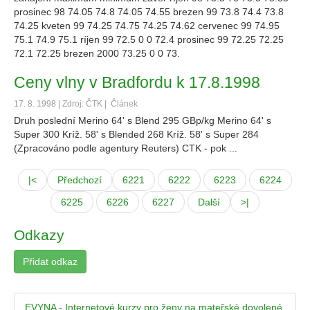
prosinec 98 74.05 74.8 74.05 74.55 brezen 99 73.8 74.4 73.8
74.25 kveten 99 74.25 74.75 74.25 74.62 cervenec 99 74.95
75.1 74.9 75.1 ríjen 99 72.5 0 0 72.4 prosinec 99 72.25 72.25
72.1 72.25 brezen 2000 73.25 0 0 73.
Ceny vlny v Bradfordu k 17.8.1998
17. 8. 1998 | Zdroj: ČTK |
Článek
Druh poslední Merino 64' s Blend 295 GBp/kg Merino 64' s
Super 300 Kríž. 58' s Blended 268 Kríž. 58' s Super 284
(Zpracováno podle agentury Reuters) CTK - pok ...
|<
Předchozí
6221
6222
6223
6224
6225
6226
6227
Další
>|
Odkazy
Přidat odkaz
EVYNA - Internetové kurzy pro ženy na mateřské dovolené