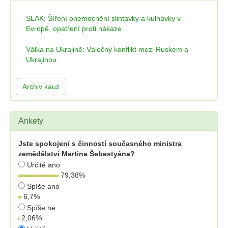
SLAK: Šíření onemocnění slintavky a kulhavky v
Evropě, opatření proti nákaze
Válka na Ukrajině: Válečný konflikt mezi Ruskem a
Ukrajinou
Archiv kauz
Ankety
Jste spokojeni s činností současného ministra
zemědělství Martina Šebestyána?
Určitě ano
79,38
%
Spíše ano
6,7
%
Spíše ne
2,06
%