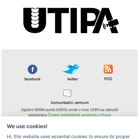
Agrární WWW portál AGRIS vznikl v roce 1999 na základě
spolupráce
České zemědělské univerzity v Praze
s
Ministerstvem zemědělství ČR
We use cookies!
© Copyright AGRIS 2000-2026 -
ISSN 1213-1369
- Publikování a šíření
Hi, this website uses essential cookies to ensure its proper
obsahu agrárního WWW portálu AGRIS je možné