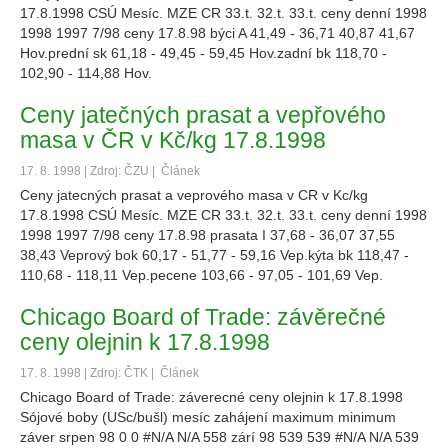
17.8.1998 CSÚ Mesíc. MZE CR 33.t. 32.t. 33.t. ceny denní 1998
1998 1997 7/98 ceny 17.8.98 býci A 41,49 - 36,71 40,87 41,67
Hov.prední sk 61,18 - 49,45 - 59,45 Hov.zadní bk 118,70 -
102,90 - 114,88 Hov.
Ceny jatečných prasat a vepřového
masa v ČR v Kč/kg 17.8.1998
17. 8. 1998 | Zdroj: ČZU |
Článek
Ceny jatecných prasat a veprového masa v CR v Kc/kg
17.8.1998 CSÚ Mesíc. MZE CR 33.t. 32.t. 33.t. ceny denní 1998
1998 1997 7/98 ceny 17.8.98 prasata I 37,68 - 36,07 37,55
38,43 Veprový bok 60,17 - 51,77 - 59,16 Vep.kýta bk 118,47 -
110,68 - 118,11 Vep.pecene 103,66 - 97,05 - 101,69 Vep.
Chicago Board of Trade: závěrečné
ceny olejnin k 17.8.1998
17. 8. 1998 | Zdroj: ČTK |
Článek
Chicago Board of Trade: záverecné ceny olejnin k 17.8.1998
Sójové boby (USc/bušl) mesíc zahájení maximum minimum
záver srpen 98 0 0 #N/A N/A 558 zárí 98 539 539 #N/A N/A 539