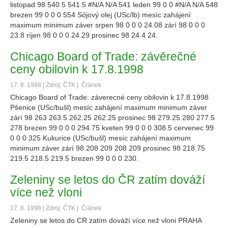
listopad 98 540.5 541.5 #N/A N/A 541 leden 99 0 0 #N/A N/A 548
brezen 99 0 0 0 554 Sójový olej (USc/lb) mesíc zahájení
maximum minimum záver srpen 98 0 0 0 24.08 zárí 98 0 0 0
23.8 ríjen 98 0 0 0 24.29 prosinec 98 24.4 24.
Chicago Board of Trade: závěrečné
ceny obilovin k 17.8.1998
17. 8. 1998 | Zdroj: ČTK |
Článek
Chicago Board of Trade: záverecné ceny obilovin k 17.8.1998
Pšenice (USc/bušl) mesíc zahájení maximum minimum záver
zárí 98 263 263.5 262.25 262.25 prosinec 98 279.25 280 277.5
278 brezen 99 0 0 0 294.75 kveten 99 0 0 0 308.5 cervenec 99
0 0 0 325 Kukurice (USc/bušl) mesíc zahájení maximum
minimum záver zárí 98 208 209 208 209 prosinec 98 218.75
219.5 218.5 219.5 brezen 99 0 0 0 230.
Zeleniny se letos do ČR zatím dováží
více než vloni
17. 8. 1998 | Zdroj: ČTK |
Článek
Zeleniny se letos do CR zatím dováží více než vloni PRAHA