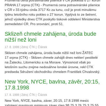
Prumerná cena potravinárské pšenice v CR poklesla o 27 korun
PRAHA 17.srpna (CTK) - Prumerná cena potravinárské pšenice
v CR v 33.týdnu cinila 3717 Kc za tunu, což je proti minulému
týdnu letošního roku pokles o 27 korun. Vyplývá to ze šetrení,
jehož výsledky dnes CTK poskytlo tiskové oddelení Ministerstva
zemedelství CR. Pro srovnání, proti 51.
Sklizeň chmele zahájena, úroda bude
nižší než loni
17. 8. 1998 | Zdroj: ČTK |
Článek
Sklizen chmele zahájena, úroda bude nižší než loni ŽATEC
17.srpna (CTK) - Sklizen chmele zahájili dnes nekterí pestitelé
na Žatecku, Litomericku a na Morave. Výnosnost však po
letošním suchu zrejme nedosáhne lonské úrovne, rekl CTK
predseda Sdružení obchodníku chmelem František Chvalovský.
New York, NYCE, bavlna, závěr, 20:15,
17.8.1998
17. 8. 1998 | Zdroj: ČTK |
Článek
New York, NYCE, bavlna, záver, 20:15, 17.8.1998 mesíc
zahájení maximum minimum záver ríjen 98 75.3 76 75.3 75.55