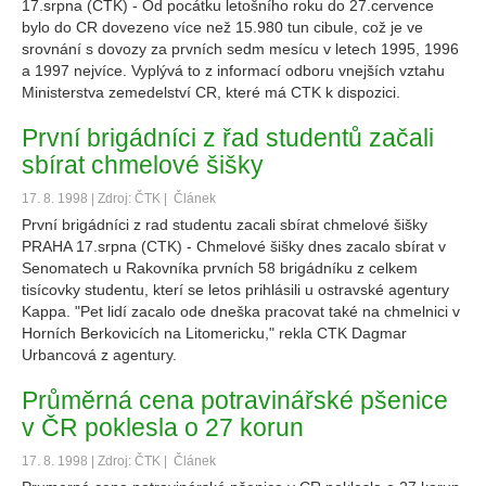
17.srpna (CTK) - Od pocátku letošního roku do 27.cervence
bylo do CR dovezeno více než 15.980 tun cibule, což je ve
srovnání s dovozy za prvních sedm mesícu v letech 1995, 1996
a 1997 nejvíce. Vyplývá to z informací odboru vnejších vztahu
Ministerstva zemedelství CR, které má CTK k dispozici.
První brigádníci z řad studentů začali
sbírat chmelové šišky
17. 8. 1998 | Zdroj: ČTK |
Článek
První brigádníci z rad studentu zacali sbírat chmelové šišky
PRAHA 17.srpna (CTK) - Chmelové šišky dnes zacalo sbírat v
Senomatech u Rakovníka prvních 58 brigádníku z celkem
tisícovky studentu, kterí se letos prihlásili u ostravské agentury
Kappa. "Pet lidí zacalo ode dneška pracovat také na chmelnici v
Horních Berkovicích na Litomericku," rekla CTK Dagmar
Urbancová z agentury.
Průměrná cena potravinářské pšenice
v ČR poklesla o 27 korun
17. 8. 1998 | Zdroj: ČTK |
Článek