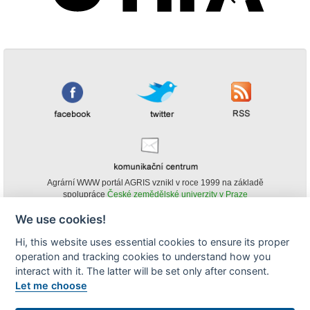
Agrární WWW portál AGRIS vznikl v roce 1999 na základě
spolupráce
České zemědělské univerzity v Praze
s
Ministerstvem zemědělství ČR
We use cookies!
© Copyright AGRIS 2000-2026 -
ISSN 1213-1369
- Publikování a šíření
Hi, this website uses essential cookies to ensure its proper
obsahu agrárního WWW portálu AGRIS je možné
(pokud není uvedeno jinak) pouze za podmínky uvedení zdroje v podobě
operation and tracking cookies to understand how you
www.agris.cz a data publikace v AGRISu.
interact with it. The latter will be set only after consent.
cookies
Let me choose