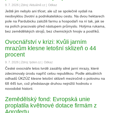
9. 7. 2026 | Zdroj: Aktuálně.cz |
Odkaz
Ještě jim nebylo ani třicet, ale už se společně vydali na
neobvyklou životní a podnikatelskou cestu. Na dvou hektarech
pole na Pardubicku založili farmu a hospodaří na ní tak, jak se
na polích pracovalo před nástupem průmyslu. Holýma rukama,
bez zemědělských strojů, bez chemických hnojiv a postřiků.
Ovocnářství v krizi: Kvůli jarním
mrazům klesne letošní sklizeň o 44
procent
9. 7. 2026 | Zdroj: tyden.cz |
Odkaz
České ovocnáře letos tvrdě zasáhly silné jarní mrazy, které
zdecimovaly úrodu napříč celou republikou. Podle aktuálních
odhadů ÚKZÚZ klesne letošní sklizeň meziročně o polovinu na
68 445 tun, což představuje druhou nejnižší hodnotu v
novodobé historii.
Zemědělský fond: Evropská unie
proplatila květnové dotace firmám z
Agrofertu