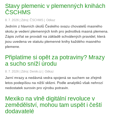
Stavy plemenic v plemenných knihách
ČSCHMS
8. 7. 2026 | Zdroj: ČSCHMS |
Odkaz
Jedním z hlavních úkolů Českého svazu chovatelů masného
skotu je vedení plemenných knih pro jednotlivá masná plemena.
Zápis zvířat se provádí na základě schválených pravidel, která
jsou uvedena ve statutu plemenné knihy každého masného
plemene.
Připlatíme si opět za potraviny? Mrazy
a sucho sníží úrodu
8. 7. 2026 | Zdroj: Denik.cz |
Odkaz
Jarní mrazy a nedávná vedra spojená se suchem se zřejmě
letos podepíšou na nižší sklizni. Podle analytiků však nehrozí
nedostatek surovin pro výrobu potravin.
Mexiko na vlně digitální revoluce v
zemědělství, mohou tam uspět i čeští
dodavatelé