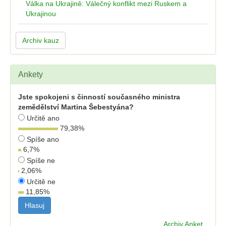
Válka na Ukrajině: Válečný konflikt mezi Ruskem a
Ukrajinou
Archiv kauz
Ankety
Jste spokojeni s činností současného ministra
zemědělství Martina Šebestyána?
Určitě ano
79,38
%
Spíše ano
6,7
%
Spíše ne
2,06
%
Určitě ne
11,85
%
Archiv Anket