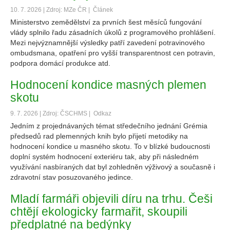
10. 7. 2026 | Zdroj: MZe ČR |
Článek
Ministerstvo zemědělství za prvních šest měsíců fungování
vlády splnilo řadu zásadních úkolů z programového prohlášení.
Mezi nejvýznamnější výsledky patří zavedení potravinového
ombudsmana, opatření pro vyšší transparentnost cen potravin,
podpora domácí produkce atd.
Hodnocení kondice masných plemen
skotu
9. 7. 2026 | Zdroj: ČSCHMS |
Odkaz
Jedním z projednávaných témat středečního jednání Grémia
předsedů rad plemenných knih bylo přijetí metodiky na
hodnocení kondice u masného skotu. To v blízké budoucnosti
doplní systém hodnocení exteriéru tak, aby při následném
využívání nasbíraných dat byl zohledněn výživový a současně i
zdravotní stav posuzovaného jedince.
Mladí farmáři objevili díru na trhu. Češi
chtějí ekologicky farmařit, skoupili
předplatné na bedýnky