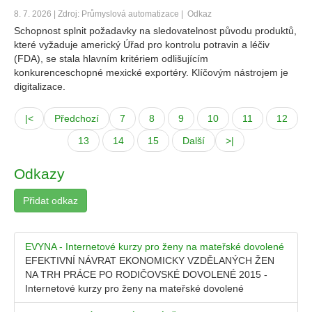
8. 7. 2026 | Zdroj: Průmyslová automatizace |
Odkaz
Schopnost splnit požadavky na sledovatelnost původu produktů,
které vyžaduje americký Úřad pro kontrolu potravin a léčiv
(FDA), se stala hlavním kritériem odlišujícím
konkurenceschopné mexické exportéry. Klíčovým nástrojem je
digitalizace.
|<
Předchozí
7
8
9
10
11
12
13
14
15
Další
>|
Odkazy
Přidat odkaz
EVYNA - Internetové kurzy pro ženy na mateřské dovolené
EFEKTIVNÍ NÁVRAT EKONOMICKY VZDĚLANÝCH ŽEN
NA TRH PRÁCE PO RODIČOVSKÉ DOVOLENÉ 2015 -
Internetové kurzy pro ženy na mateřské dovolené