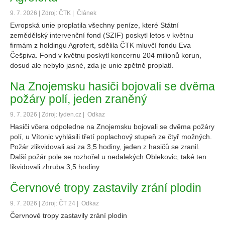
9. 7. 2026 | Zdroj: ČTK |
Článek
Evropská unie proplatila všechny peníze, které Státní
zemědělský intervenční fond (SZIF) poskytl letos v květnu
firmám z holdingu Agrofert, sdělila ČTK mluvčí fondu Eva
Češpiva. Fond v květnu poskytl koncernu 204 milionů korun,
dosud ale nebylo jasné, zda je unie zpětně proplatí.
Na Znojemsku hasiči bojovali se dvěma
požáry polí, jeden zraněný
9. 7. 2026 | Zdroj: tyden.cz |
Odkaz
Hasiči včera odpoledne na Znojemsku bojovali se dvěma požáry
polí, u Vítonic vyhlásili třetí poplachový stupeň ze čtyř možných.
Požár zlikvidovali asi za 3,5 hodiny, jeden z hasičů se zranil.
Další požár pole se rozhořel u nedalekých Oblekovic, také ten
likvidovali zhruba 3,5 hodiny.
Červnové tropy zastavily zrání plodin
9. 7. 2026 | Zdroj: ČT 24 |
Odkaz
Červnové tropy zastavily zrání plodin