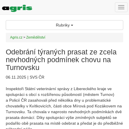
Togg
navi
Rubriky
Agris.cz
>
Zemědělství
Odebrání týraných prasat ze zcela
nevhodných podmínek chovu na
Turnovsku
06.11.2025 | SVS ČR
Inspektoři Státní veterinární správy z Libereckého kraje ve
spolupráci s obcí s rozšířenou působností (městem Turnov)
a Policií ČR zasahovali před několika dny u problematické
chovatelky v Kvítkovicích, části obce Mírová pod Kozákovem na
Turnovsku. Ta chovala v naprosto nevhodných podmínkách dvě
prasata domácí. Díky spolupráci výše zmíněných subjektů se
podařilo obě prasata na místě odebrat a předat je do předběžné