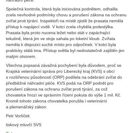
náhradní péče.
Společná kontrola, která byla iniciována podnětem, odhalila
zcela nevhodné podmínky chovu a porušení zákona na ochranu
zvířat proti týrání. Inspektoři na místě zjistili že prasata neměla
přístup k napájecí vodě. V kotci zcela chyběla podestýlka.
Prasata byla proto nucena ležet nebo stát v zapáchající
tekutině, která jim ve stoje sahala po loketní kloub. Zvířata
neměla k dispozici suché místo pro odpočinek. V kotci byla
prakticky stálá tma. Přístup světla byl nedostatečně zajištěn jen
malým otvorem.
Všechna popsaná závažná pochybení byla důvodem, proč se
Krajská veterinární správa pro Liberecký kraj (KVS) s obcí
s rozšířenou působností (ORP) podílela na odebrání zvířat do
předběžné náhradní péče. KVS podá na ORP podnět pro
porušení zákona na ochranu zvířat proti týrání, za což
chovatelce hrozí ve správním řízení pokuta do výše 1 mil. Kč.
Kromě tohoto zákona chovatelka porušila i veterinární
a plemenářský zákon.
Petr Vorlíček
tiskový mluvčí SVS