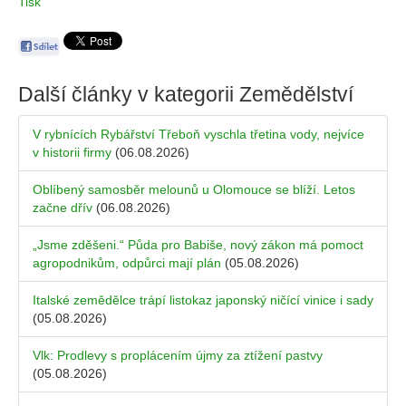
Tisk
Další články v kategorii
Zemědělství
V rybnících Rybářství Třeboň vyschla třetina vody, nejvíce
v historii firmy
(06.08.2026)
Oblíbený samosběr melounů u Olomouce se blíží. Letos
začne dřív
(06.08.2026)
„Jsme zděšeni.“ Půda pro Babiše, nový zákon má pomoct
agropodnikům, odpůrci mají plán
(05.08.2026)
Italské zemědělce trápí listokaz japonský ničící vinice i sady
(05.08.2026)
Vlk: Prodlevy s proplácením újmy za ztížení pastvy
(05.08.2026)