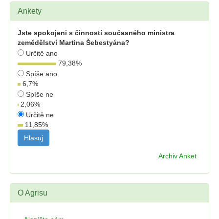
Ankety
Jste spokojeni s činností současného ministra
zemědělství Martina Šebestyána?
Určitě ano
79,38
%
Spíše ano
6,7
%
Spíše ne
2,06
%
Určitě ne
11,85
%
Archiv Anket
O Agrisu