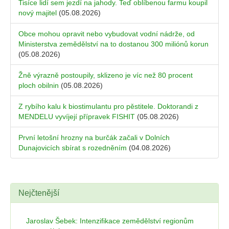
Tisíce lidí sem jezdí na jahody. Teď oblíbenou farmu koupil
nový majitel
(05.08.2026)
Obce mohou opravit nebo vybudovat vodní nádrže, od
Ministerstva zemědělství na to dostanou 300 miliónů korun
(05.08.2026)
Žně výrazně postoupily, sklizeno je víc než 80 procent
ploch obilnin
(05.08.2026)
Z rybího kalu k biostimulantu pro pěstitele. Doktorandi z
MENDELU vyvíjejí přípravek FISHIT
(05.08.2026)
První letošní hrozny na burčák začali v Dolních
Dunajovicích sbírat s rozedněním
(04.08.2026)
Nejčtenější
Jaroslav Šebek: Intenzifikace zemědělství regionům