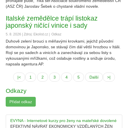
pronajaté půdě,“ říká šéf Asociace soukromého zemědělství ČR
(ASZ ČR) Jaroslav Šebek o chystané vládní novele.
Italské zemědělce trápí listokaz
japonský ničící vinice i sady
5. 8. 2026 | Zdroj: Ekolist.cz |
Odkaz
Duhově zelení brouci s měňavými krovkami, jejichž původní
domovinou je Japonsko, se stávají čím dál větší hrozbou v Itálii.
Rojí se po sadech a vinicích a zanechávají za sebou listy s
vykousanými mřížkami, což oslabuje rostliny a snižuje úrodu,
napsala agentura AP.
|<
1
2
3
4
5
Další
>|
Odkazy
Přidat odkaz
EVYNA - Internetové kurzy pro ženy na mateřské dovolené
EFEKTIVNÍ NÁVRAT EKONOMICKY VZDĚLANÝCH ŽEN