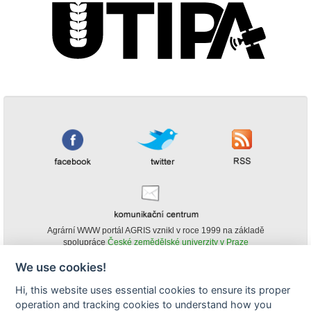
Agrární WWW portál AGRIS vznikl v roce 1999 na základě
spolupráce
České zemědělské univerzity v Praze
s
Ministerstvem zemědělství ČR
We use cookies!
© Copyright AGRIS 2000-2026 -
ISSN 1213-1369
- Publikování a šíření
Hi, this website uses essential cookies to ensure its proper
obsahu agrárního WWW portálu AGRIS je možné
(pokud není uvedeno jinak) pouze za podmínky uvedení zdroje v podobě
operation and tracking cookies to understand how you