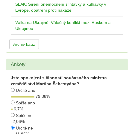
SLAK: Šíření onemocnění slintavky a kulhavky v
Evropě, opatření proti nákaze
Válka na Ukrajině: Válečný konflikt mezi Ruskem a
Ukrajinou
Archiv kauz
Ankety
Jste spokojeni s činností současného ministra
zemědělství Martina Šebestyána?
Určitě ano
79,38
%
Spíše ano
6,7
%
Spíše ne
2,06
%
Určitě ne