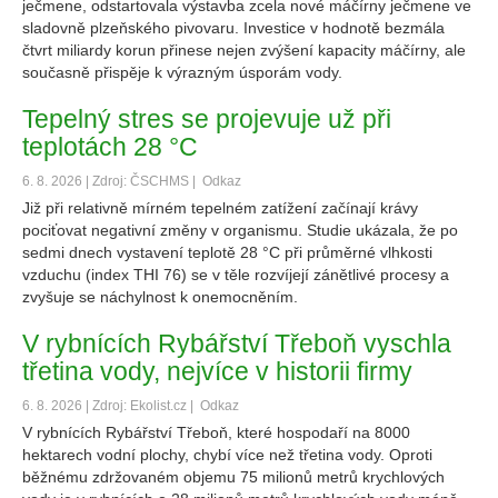
ječmene, odstartovala výstavba zcela nové máčírny ječmene ve
sladovně plzeňského pivovaru. Investice v hodnotě bezmála
čtvrt miliardy korun přinese nejen zvýšení kapacity máčírny, ale
současně přispěje k výrazným úsporám vody.
Tepelný stres se projevuje už při
teplotách 28 °C
6. 8. 2026 | Zdroj: ČSCHMS |
Odkaz
Již při relativně mírném tepelném zatížení začínají krávy
pociťovat negativní změny v organismu. Studie ukázala, že po
sedmi dnech vystavení teplotě 28 °C při průměrné vlhkosti
vzduchu (index THI 76) se v těle rozvíjejí zánětlivé procesy a
zvyšuje se náchylnost k onemocněním.
V rybnících Rybářství Třeboň vyschla
třetina vody, nejvíce v historii firmy
6. 8. 2026 | Zdroj: Ekolist.cz |
Odkaz
V rybnících Rybářství Třeboň, které hospodaří na 8000
hektarech vodní plochy, chybí více než třetina vody. Oproti
běžnému zdržovaném objemu 75 milionů metrů krychlových