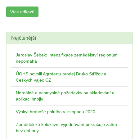
Více odkazů
Nejčtenější
Jaroslav Šebek: Intenzifikace zemědělství regionům
nepomáhá
ÚOHS povolil Agrofertu prodej Druko Střížov a
Českých vajec CZ
Nereálné a nesmyslné požadavky na skladování a
aplikaci hnojiv
Výskyt hraboše polního v listopadu 2020
Zemědělské kolektivní vyjednávání pokračuje zatím
bez dohody