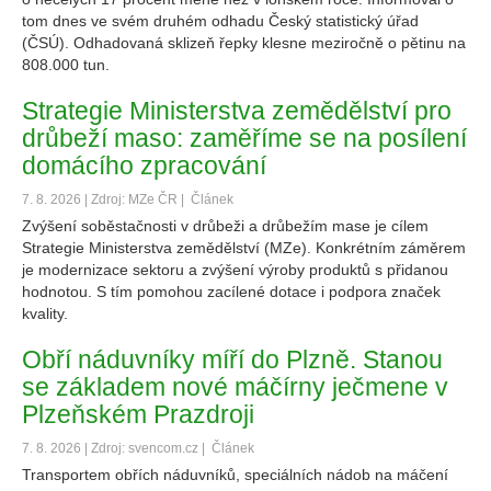
tom dnes ve svém druhém odhadu Český statistický úřad
(ČSÚ). Odhadovaná sklizeň řepky klesne meziročně o pětinu na
808.000 tun.
Strategie Ministerstva zemědělství pro
drůbeží maso: zaměříme se na posílení
domácího zpracování
7. 8. 2026 | Zdroj: MZe ČR |
Článek
Zvýšení soběstačnosti v drůbeži a drůbežím mase je cílem
Strategie Ministerstva zemědělství (MZe). Konkrétním záměrem
je modernizace sektoru a zvýšení výroby produktů s přidanou
hodnotou. S tím pomohou zacílené dotace i podpora značek
kvality.
Obří náduvníky míří do Plzně. Stanou
se základem nové máčírny ječmene v
Plzeňském Prazdroji
7. 8. 2026 | Zdroj: svencom.cz |
Článek
Transportem obřích náduvníků, speciálních nádob na máčení