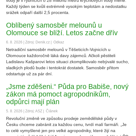
vody je v rybnících o 28 milionů metrů krychlových vody méně.
Každý týden se kvůli extrémně vysokým teplotám a nedostatku
srážek odpaří další 2,5 procenta.
Oblíbený samosběr melounů u
Olomouce se blíží. Letos začne dřív
6. 8. 2026 | Zdroj: Denik.cz |
Odkaz
Netradiční samosběr melounů v Těšeticích-Vojnicích u
Olomouce každoročně láká davy zájemců. Ačkoli pěstiteli
Ladislavu Kašparovi letos situaci zkomplikovalo nebývalé sucho,
sladkých plodů bude i tentokrát dostatek. Samosběr přitom
odstartuje už za pár dní.
„Jsme zděšeni.“ Půda pro Babiše, nový
zákon má pomoct agropodnikům,
odpůrci mají plán
5. 8. 2026 | Zdroj: ASZ |
Článek
Revoluční změně ve způsobu prodeje zemědělské půdy v
Česku chceme zabránit za každou cenu, tvrdí malí farmáři. „Je
to celé vymyšlené jen pro velké agropodniky, které žijí na