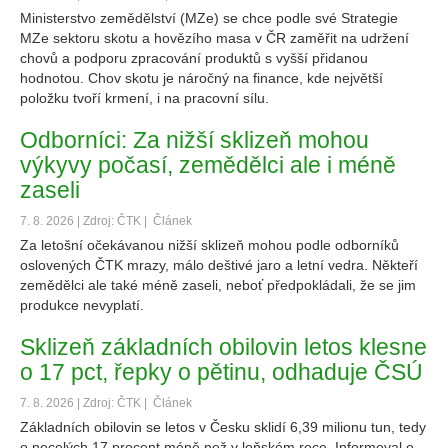
Ministerstvo zemědělství (MZe) se chce podle své Strategie
MZe sektoru skotu a hovězího masa v ČR zaměřit na udržení
chovů a podporu zpracování produktů s vyšší přidanou
hodnotou. Chov skotu je náročný na finance, kde největší
položku tvoří krmení, i na pracovní sílu.
Odborníci: Za nižší sklizeň mohou
výkyvy počasí, zemědělci ale i méně
zaseli
7. 8. 2026 | Zdroj: ČTK |
Článek
Za letošní očekávanou nižší sklizeň mohou podle odborníků
oslovených ČTK mrazy, málo deštivé jaro a letní vedra. Někteří
zemědělci ale také méně zaseli, neboť předpokládali, že se jim
produkce nevyplatí.
Sklizeň základních obilovin letos klesne
o 17 pct, řepky o pětinu, odhaduje ČSÚ
7. 8. 2026 | Zdroj: ČTK |
Článek
Základních obilovin se letos v Česku sklidí 6,39 milionu tun, tedy
o necelých 17 procent méně než v loňském roce. Informoval o