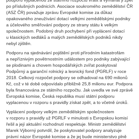
podporu vyplacenou ze státního rozpočtu vrátit a vymáhat ji zpět
po příslušných podnicích. Asociace soukromého zemědělství ČR
(ASZ ČR) považuje zprávu Evropské komise za důkaz
opakovaného zneužívání dotací velkými zemědělskými podniky
a účelového směřování podpory ze strany státu k velkým
společnostem. Podobný druh pochybení při vyplácení dotací
u klasických sedláků a malých zemědělských podniků nikdy
nebyl zjištěn.
Podporu na sjednávání pojištění proti přírodním katastrofám
a nepříznivým povětrnostním událostem pro podniky zabývající
se plodinami a chovem hospodářských zvířat poskytoval
Podpůrný a garanční rolnický a lesnický fond (PGRLF) v roce
2018. Celkový rozpočet podpory se odhadoval na 690 milionů
Kč, což v té době odpovídalo přibližně 25,8 milionu eur. Podpora
byla financována ze státního rozpočtu. Jak uvedla ve své zprávě
Evropská komise, Česká republika musí státní podporu
vyplacenou v rozporu s pravidly získat zpět, a to včetně úroků.
Vyplácení podpory velkým zemědělským společnostem
v rozporu s pravidly už PGRLF v minulosti s Evropskou komisí
řešil a její aktuální rozhodnutí respektuje. Ministr zemědělství
Marek Výborný potvrdil, že poskytovatel podpory analyzuje
právní názor Evropské komise a že jej bude ministerstvo plně