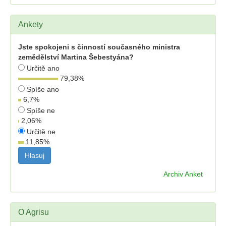
Ankety
Jste spokojeni s činností současného ministra
zemědělství Martina Šebestyána?
Určitě ano
79,38
%
Spíše ano
6,7
%
Spíše ne
2,06
%
Určitě ne
11,85
%
Archiv Anket
O Agrisu