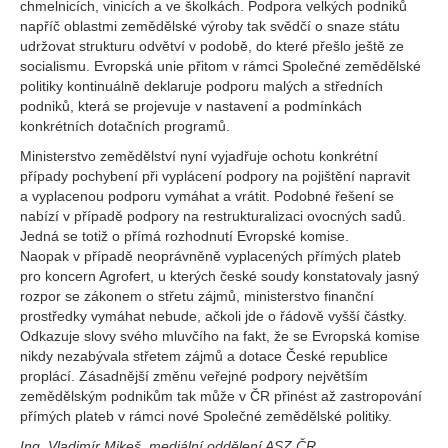
chmelnicích, vinicích a ve školkách. Podpora velkých podniků
napříč oblastmi zemědělské výroby tak svědčí o snaze státu
udržovat strukturu odvětví v podobě, do které přešlo ještě ze
socialismu. Evropská unie přitom v rámci Společné zemědělské
politiky kontinuálně deklaruje podporu malých a středních
podniků, která se projevuje v nastavení a podmínkách
konkrétních dotačních programů.
Ministerstvo zemědělství nyní vyjadřuje ochotu konkrétní
případy pochybení při vyplácení podpory na pojištění napravit
a vyplacenou podporu vymáhat a vrátit. Podobné řešení se
nabízí v případě podpory na restrukturalizaci ovocných sadů.
Jedná se totiž o přímá rozhodnutí Evropské komise.
Naopak v případě neoprávněně vyplacených přímých plateb
pro koncern Agrofert, u kterých české soudy konstatovaly jasný
rozpor se zákonem o střetu zájmů, ministerstvo finanční
prostředky vymáhat nebude, ačkoli jde o řádově vyšší částky.
Odkazuje slovy svého mluvčího na fakt, že se Evropská komise
nikdy nezabývala střetem zájmů a dotace České republice
proplácí. Zásadnější změnu veřejné podpory největším
zemědělským podnikům tak může v ČR přinést až zastropování
přímých plateb v rámci nové Společné zemědělské politiky.
Ing. Vladimír Mikeš, mediální oddělení ASZ ČR