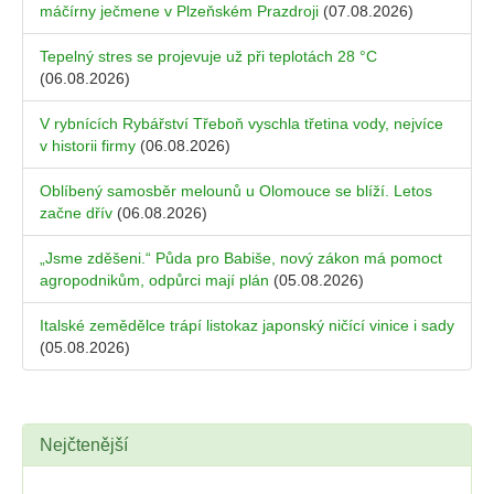
máčírny ječmene v Plzeňském Prazdroji
(07.08.2026)
Tepelný stres se projevuje už při teplotách 28 °C
(06.08.2026)
V rybnících Rybářství Třeboň vyschla třetina vody, nejvíce
v historii firmy
(06.08.2026)
Oblíbený samosběr melounů u Olomouce se blíží. Letos
začne dřív
(06.08.2026)
„Jsme zděšeni.“ Půda pro Babiše, nový zákon má pomoct
agropodnikům, odpůrci mají plán
(05.08.2026)
Italské zemědělce trápí listokaz japonský ničící vinice i sady
(05.08.2026)
Nejčtenější