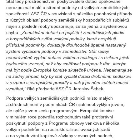
Stát tedy prostřednictvím poskytovatele dotací opakovaně
nerozpoznal malé a střední podniky od velkých zemědělských
společností. ASZ ČR v souvislosti s několika podobnými případy
z různých oblastí podpory zemědělsky hospodařících subjektů
nejen z poslední doby upozorňuje, že se jedná o systémovou
chybu.
„Zneužívání dotací na pojištění zemědělských plodin
a hospodářských zvířat velkými podniky, které nesplňují
příslušné podmínky, dokazuje dlouhodobě špatně nastavený
systém vyplácení podpory v zemědělství. Stát raději
neoprávněně vyplatí dotace velkému holdingu i s rizikem jejich
budoucího vracení, než aby směřoval podporu k těm, kterým
má být podle Evropské komise skutečně určena. Nepamatuji se
na žádný případ, kdy by stát vyplatil dotaci drobnému sedlákovi
v rozporu s evropskými pravidly a pak ji po něm zpětně musel
vymáhat,“
říká předseda ASZ ČR Jaroslav Šebek.
Podpora velkých zemědělských podniků místo malých
a středních není v podmínkách ČR nijak neobvyklým jevem,
ale spíše jevem zcela programovým. Evropská komise
v minulém roce potvrdila rozhodnutím také protiprávní
poskytnutí podpory z Programu obnovy venkova několika
velkým podnikům na restrukturalizaci ovocných sadů
a na vybudování kapkové závlahy v ovocných sadech,