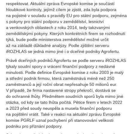
respektovat. Aktuální zpráva Evropské komise je součástí
hloubkové kontroly, jejímž cílem je zjistit, zda byla podpora
na pojistné v souladu s pravidly EU pro státní podporu, zejména
s pokyny pro státní podporu v zemědělství, lesnictví
a venkovských oblastech z roku 2014, tedy takzvanými
zemědělskými pokyny. Kterých konkrétních firem se rozhodnutí
týká, bude podle ministerstva zemědělství možné určit
až na základě důkladné analýzy. Podle zjištění serveru
iROZHLAS se jedná mimo jiné i o dceřiné podniky Agrofertu.
Právě dceřiných podniků Agrofertu se podle serveru iROZHLAS
týkaly soudní spory o vrácení finanční podpory z nedávné
minulosti. Podle definice Evropské komise z roku 2003 je malý
a střední podnik firmou, která zaměstnává méně než 250
zaměstnanců a její roční obrat nepřesahuje 50 milionů eur.
V případě, že firma nastavené stropy překročí, dostává se
do ochranné lhůty. Předmětem soudních sporů byla mimo jiné
otázka, od kdy se tato lhůta počítá. Pětice firem v letech 2022
a 2023 před soudy neuspěla a musela finanční podporu
na pojištění vrátit. Také v reakci na aktuální zprávu Evropské
komise PGRLF uznal pochybení při stanovování velikosti
podniku pro přiznání podpory.