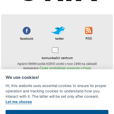
Agrární WWW portál AGRIS vznikl v roce 1999 na základě
spolupráce
České zemědělské univerzity v Praze
s
Ministerstvem zemědělství ČR
We use cookies!
© Copyright AGRIS 2000-2026 -
ISSN 1213-1369
- Publikování a šíření
Hi, this website uses essential cookies to ensure its proper
obsahu agrárního WWW portálu AGRIS je možné
operation and tracking cookies to understand how you
(pokud není uvedeno jinak) pouze za podmínky uvedení zdroje v podobě
www.agris.cz a data publikace v AGRISu.
interact with it. The latter will be set only after consent.
cookies
Let me choose
Zobrazit desktopovou verzi