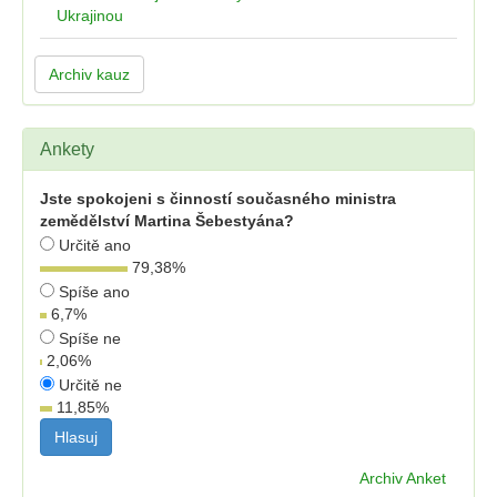
Ukrajinou
Archiv kauz
Ankety
Jste spokojeni s činností současného ministra
zemědělství Martina Šebestyána?
Určitě ano
79,38
%
Spíše ano
6,7
%
Spíše ne
2,06
%
Určitě ne
11,85
%
Archiv Anket