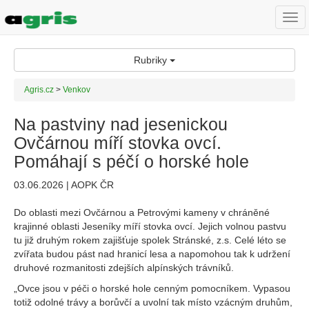
Togg
navi
Rubriky
Agris.cz
>
Venkov
Na pastviny nad jesenickou
Ovčárnou míří stovka ovcí.
Pomáhají s péčí o horské hole
03.06.2026 | AOPK ČR
Do oblasti mezi Ovčárnou a Petrovými kameny v chráněné
krajinné oblasti Jeseníky míří stovka ovcí. Jejich volnou pastvu
tu již druhým rokem zajišťuje spolek Stránské, z.s. Celé léto se
zvířata budou pást nad hranicí lesa a napomohou tak k udržení
druhové rozmanitosti zdejších alpínských trávníků.
„Ovce jsou v péči o horské hole cenným pomocníkem. Vypasou
totiž odolné trávy a borůvčí a uvolní tak místo vzácným druhům,