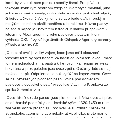
které by v zapojeném porostu neměly šanci. Prospívá to
takovým ikonickým rostlinám zdejších květnatých trávníků, jako
je třeba zvonek vousatý, violka žlutá sudetská, jestřábník alpský
či hořec tečkovaný. A díky tomu se zde bude dařit i horským
motýlům, zejména okáči menšímu a horskému. Návrat pastvy
na zdejší kopce je i návratem k tradici. A malým příspěvkem k
letošnímu Mezinárodnímu roku pastevců a pastvin, který
vyhlásila OSN, “ vysvětluje Jindřich Chlapek z Agentury ochrany
přírody a krajiny ČR.
„O pasení ovcí je veliký zájem, letos jsme měli obsazené
všechny termíny opět během 24 hodin od vyhlášení akce. Práce
to není jednoduchá, na pastvu k Petrovým kamenům se vyráží
brzy ráno a přes poledne jsou ovce zpět u Ovčárny, kde se mají
možnost napít. Odpoledne se pak vyráží na kopec znovu. Ovce
se na vymezených plochách pasou volně pod dohledem
pastevce a ovčáckého psa,“ vysvětluje Vladimíra Křenková ze
spolku Stránské, z. s. .
„Ovce, které se zde pasou, jsou plemene valašská ovce a i přes
drsné horské podmínky v nadmořské výšce 1320-1450 m n. m.
zde velmi dobře prospívají,“ pochvaluje si Roman Křenek ze
Stránského. „Loni jsme zde několikrát viděli vlka, proto máme