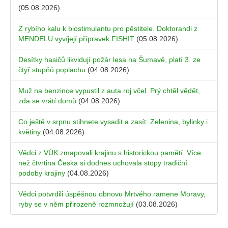
(05.08.2026)
Z rybího kalu k biostimulantu pro pěstitele. Doktorandi z
MENDELU vyvíjejí přípravek FISHIT
(05.08.2026)
Desítky hasičů likvidují požár lesa na Šumavě, platí 3. ze
čtyř stupňů poplachu
(04.08.2026)
Muž na benzince vypustil z auta roj včel. Prý chtěl vědět,
zda se vrátí domů
(04.08.2026)
Co ještě v srpnu stihnete vysadit a zasít: Zelenina, bylinky i
květiny
(04.08.2026)
Vědci z VÚK zmapovali krajinu s historickou pamětí. Více
než čtvrtina Česka si dodnes uchovala stopy tradiční
podoby krajiny
(04.08.2026)
Vědci potvrdili úspěšnou obnovu Mrtvého ramene Moravy,
ryby se v něm přirozeně rozmnožují
(03.08.2026)