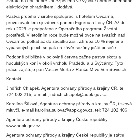
zvířata na noc dobře zabezpečená ve vysoké ohradě obehnané
elektrickým ohradníkem,“ dodává.
Pastva probíhá v široké spolupráci s hotelem Ovčárna,
provozovatelem sjezdovek panem Figurou a Lesy ČR. Až do
roku 2029 je podpořena z Operačního programu Životní
prostředí. V letošním roce bude možné ovce na svazích nad
Ovčárnou potkat až do začátku září. Zhruba 10 % nejméně
vypasených ploch se pak na závěr sezóny ještě poseče.
Podobně přibližně v polovině června začne pastva skotu a
huculských koní v okolí vrcholu Pradědu a u Švýcárny. Tyto
práce zajišťuje pan Václav Merta z Ranče M ve Vernířovicích.
Kontakt
Jindřich Chlapek, Agentura ochrany přírody a krajiny ČR, tel:
724 002 215, e-mail: jindrich.chlapek@aopk.gov.cz
Karolína Šůlová, Agentura ochrany přírody a krajiny ČR, tisková
mluvčí, e-mail karolina.sulova@aopk.gov.cz, tel: 724 102 406
Agentura ochrany přírody a krajiny České republiky –
www.aopk.gov.cz
Agentura ochrany přírody a krajiny České republiky je státní