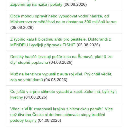
Zapomínají na rizika i pokuty
(06.08.2026)
Obce mohou opravit nebo vybudovat vodní nádrže, od
Ministerstva zemědělství na to dostanou 300 miliónů korun
(05.08.2026)
Z rybího kalu k biostimulantu pro pěstitele. Doktorandi z
MENDELU vyvíjejí přípravek FISHIT
(05.08.2026)
Desítky hasičů likvidují požár lesa na Šumavě, platí 3. ze
čtyř stupňů poplachu
(04.08.2026)
Muž na benzince vypustil z auta roj včel. Prý chtěl vědět,
zda se vrátí domů
(04.08.2026)
Co ještě v srpnu stihnete vysadit a zasít: Zelenina, bylinky i
květiny
(04.08.2026)
Vědci z VÚK zmapovali krajinu s historickou pamětí. Více
než čtvrtina Česka si dodnes uchovala stopy tradiční
podoby krajiny
(04.08.2026)