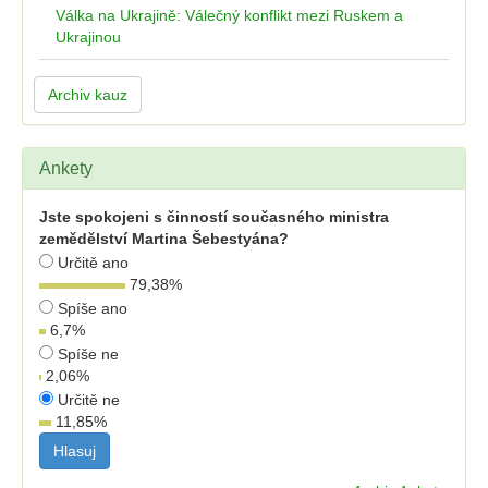
Válka na Ukrajině: Válečný konflikt mezi Ruskem a
Ukrajinou
Archiv kauz
Ankety
Jste spokojeni s činností současného ministra
zemědělství Martina Šebestyána?
Určitě ano
79,38
%
Spíše ano
6,7
%
Spíše ne
2,06
%
Určitě ne
11,85
%