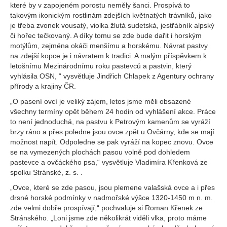
které by v zapojeném porostu neměly šanci. Prospívá to
takovým ikonickým rostlinám zdejších květnatých trávníků, jako
je třeba zvonek vousatý, violka žlutá sudetská, jestřábník alpský
či hořec tečkovaný. A díky tomu se zde bude dařit i horským
motýlům, zejména okáči menšímu a horskému. Návrat pastvy
na zdejší kopce je i návratem k tradici. A malým příspěvkem k
letošnímu Mezinárodnímu roku pastevců a pastvin, který
vyhlásila OSN, “ vysvětluje Jindřich Chlapek z Agentury ochrany
přírody a krajiny ČR.
„O pasení ovcí je veliký zájem, letos jsme měli obsazené
všechny termíny opět během 24 hodin od vyhlášení akce. Práce
to není jednoduchá, na pastvu k Petrovým kamenům se vyráží
brzy ráno a přes poledne jsou ovce zpět u Ovčárny, kde se mají
možnost napít. Odpoledne se pak vyráží na kopec znovu. Ovce
se na vymezených plochách pasou volně pod dohledem
pastevce a ovčáckého psa,“ vysvětluje Vladimíra Křenková ze
spolku Stránské, z. s. .
„Ovce, které se zde pasou, jsou plemene valašská ovce a i přes
drsné horské podmínky v nadmořské výšce 1320-1450 m n. m.
zde velmi dobře prospívají,“ pochvaluje si Roman Křenek ze
Stránského. „Loni jsme zde několikrát viděli vlka, proto máme