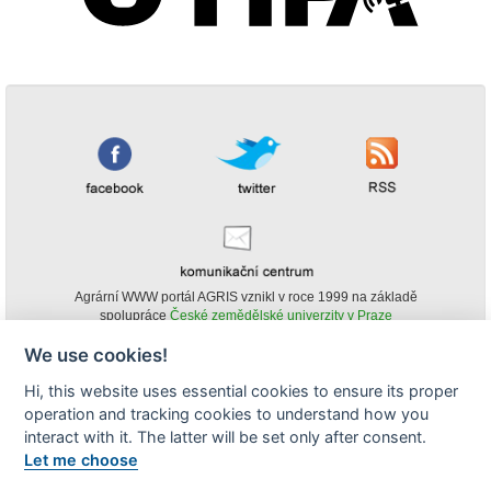
Agrární WWW portál AGRIS vznikl v roce 1999 na základě
spolupráce
České zemědělské univerzity v Praze
s
Ministerstvem zemědělství ČR
We use cookies!
© Copyright AGRIS 2000-2026 -
ISSN 1213-1369
- Publikování a šíření
Hi, this website uses essential cookies to ensure its proper
obsahu agrárního WWW portálu AGRIS je možné
operation and tracking cookies to understand how you
(pokud není uvedeno jinak) pouze za podmínky uvedení zdroje v podobě
www.agris.cz a data publikace v AGRISu.
interact with it. The latter will be set only after consent.
cookies
Let me choose