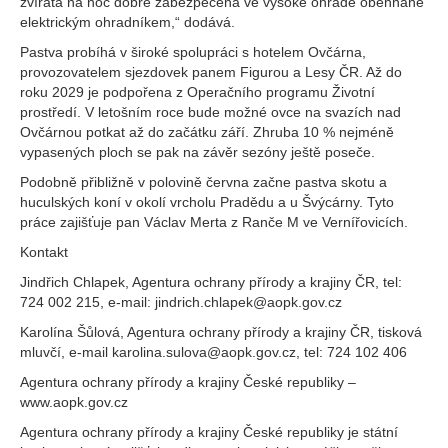
zvířata na noc dobře zabezpečená ve vysoké ohradě obehnané
elektrickým ohradníkem,“ dodává.
Pastva probíhá v široké spolupráci s hotelem Ovčárna,
provozovatelem sjezdovek panem Figurou a Lesy ČR. Až do
roku 2029 je podpořena z Operačního programu Životní
prostředí. V letošním roce bude možné ovce na svazích nad
Ovčárnou potkat až do začátku září. Zhruba 10 % nejméně
vypasených ploch se pak na závěr sezóny ještě poseče.
Podobně přibližně v polovině června začne pastva skotu a
huculských koní v okolí vrcholu Pradědu a u Švýcárny. Tyto
práce zajišťuje pan Václav Merta z Ranče M ve Vernířovicích.
Kontakt
Jindřich Chlapek, Agentura ochrany přírody a krajiny ČR, tel:
724 002 215, e-mail: jindrich.chlapek@aopk.gov.cz
Karolína Šůlová, Agentura ochrany přírody a krajiny ČR, tisková
mluvčí, e-mail karolina.sulova@aopk.gov.cz, tel: 724 102 406
Agentura ochrany přírody a krajiny České republiky –
www.aopk.gov.cz
Agentura ochrany přírody a krajiny České republiky je státní