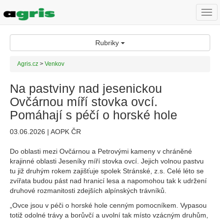
Togg
navi
Rubriky
Agris.cz
>
Venkov
Na pastviny nad jesenickou
Ovčárnou míří stovka ovcí.
Pomáhají s péčí o horské hole
03.06.2026 | AOPK ČR
Do oblasti mezi Ovčárnou a Petrovými kameny v chráněné
krajinné oblasti Jeseníky míří stovka ovcí. Jejich volnou pastvu
tu již druhým rokem zajišťuje spolek Stránské, z.s. Celé léto se
zvířata budou pást nad hranicí lesa a napomohou tak k udržení
druhové rozmanitosti zdejších alpínských trávníků.
„Ovce jsou v péči o horské hole cenným pomocníkem. Vypasou
totiž odolné trávy a borůvčí a uvolní tak místo vzácným druhům,