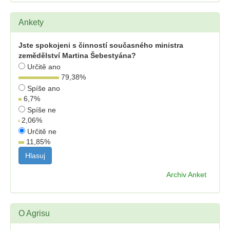
Ankety
Jste spokojeni s činností současného ministra
zemědělství Martina Šebestyána?
Určitě ano
79,38
%
Spíše ano
6,7
%
Spíše ne
2,06
%
Určitě ne
11,85
%
Archiv Anket
O Agrisu