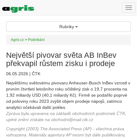
Togg
navi
Rubriky
Agris.cz
>
Podnikání
Největší pivovar světa AB InBev
překvapil růstem zisku i prodeje
06.05.2026 | ČTK
Největšímu světovému pivovaru Anheuser-Busch InBev vzrostl v
prvním čtvrtletí letošního roku očištěný zisk o 19,7 procenta na
1,92 miliardy USD (40,1 miliardy Kč). Firmě se podařilo poprvé
od poloviny roku 2023 zvýšit objem prodeje nápojů, zatímco
analytici očekávali další pokles.
Zpráva byla upravena na základě obchodních podmínek ČTK,
uplné znění získáte na obchodni@mail.ctk.cz
Copyright (2003) The Associated Press (AP) - všechna práva
vyhrazena. Materiály agentury AP nesmí být dále publikovány,