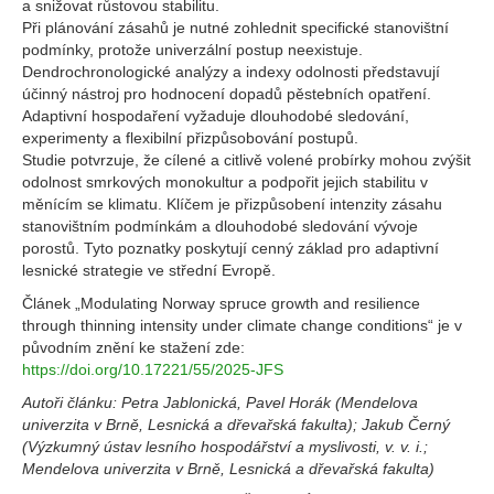
a snižovat růstovou stabilitu.
Při plánování zásahů je nutné zohlednit specifické stanovištní
podmínky, protože univerzální postup neexistuje.
Dendrochronologické analýzy a indexy odolnosti představují
účinný nástroj pro hodnocení dopadů pěstebních opatření.
Adaptivní hospodaření vyžaduje dlouhodobé sledování,
experimenty a flexibilní přizpůsobování postupů.
Studie potvrzuje, že cílené a citlivě volené probírky mohou zvýšit
odolnost smrkových monokultur a podpořit jejich stabilitu v
měnícím se klimatu. Klíčem je přizpůsobení intenzity zásahu
stanovištním podmínkám a dlouhodobé sledování vývoje
porostů. Tyto poznatky poskytují cenný základ pro adaptivní
lesnické strategie ve střední Evropě.
Článek „Modulating Norway spruce growth and resilience
through thinning intensity under climate change conditions“ je v
původním znění ke stažení zde:
https://doi.org/10.17221/55/2025-JFS
Autoři článku:
Petra Jablonická, Pavel Horák (Mendelova
univerzita v Brně, Lesnická a dřevařská fakulta); Jakub Černý
(Výzkumný ústav lesního hospodářství a myslivosti, v. v. i.;
Mendelova univerzita v Brně, Lesnická a dřevařská fakulta)