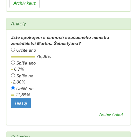
Archiv kauz
Ankety
Jste spokojeni s činností současného ministra
zemědělství Martina Šebestyána?
Určitě ano
79,38
%
Spíše ano
6,7
%
Spíše ne
2,06
%
Určitě ne
11,85
%
Archiv Anket