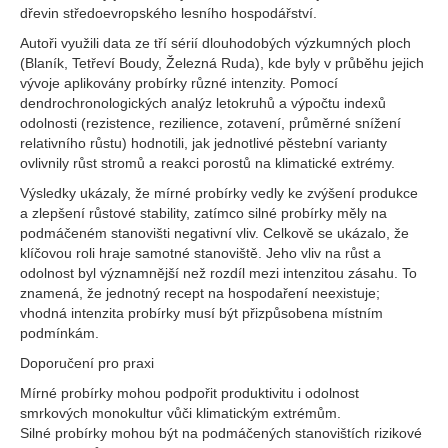
dřevin středoevropského lesního hospodářství.
Autoři využili data ze tří sérií dlouhodobých výzkumných ploch
(Blaník, Tetřeví Boudy, Železná Ruda), kde byly v průběhu jejich
vývoje aplikovány probírky různé intenzity. Pomocí
dendrochronologických analýz letokruhů a výpočtu indexů
odolnosti (rezistence, rezilience, zotavení, průměrné snížení
relativního růstu) hodnotili, jak jednotlivé pěstební varianty
ovlivnily růst stromů a reakci porostů na klimatické extrémy.
Výsledky ukázaly, že mírné probírky vedly ke zvýšení produkce
a zlepšení růstové stability, zatímco silné probírky měly na
podmáčeném stanovišti negativní vliv. Celkově se ukázalo, že
klíčovou roli hraje samotné stanoviště. Jeho vliv na růst a
odolnost byl významnější než rozdíl mezi intenzitou zásahu. To
znamená, že jednotný recept na hospodaření neexistuje;
vhodná intenzita probírky musí být přizpůsobena místním
podmínkám.
Doporučení pro praxi
Mírné probírky mohou podpořit produktivitu i odolnost
smrkových monokultur vůči klimatickým extrémům.
Silné probírky mohou být na podmáčených stanovištích rizikové