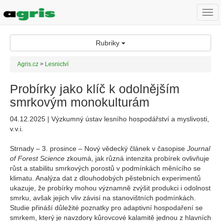
Togg
navi
Rubriky
Agris.cz
>
Lesnictví
Probírky jako klíč k odolnějším
smrkovým monokulturám
04.12.2025 | Výzkumný ústav lesního hospodářství a myslivosti,
v.v.i.
Strnady – 3. prosince – Nový vědecký článek v časopise
Journal
of Forest Science
zkoumá, jak různá intenzita probírek ovlivňuje
růst a stabilitu smrkových porostů v podmínkách měnícího se
klimatu. Analýza dat z dlouhodobých pěstebních experimentů
ukazuje, že probírky mohou významně zvýšit produkci i odolnost
smrku, avšak jejich vliv závisí na stanovištních podmínkách.
Studie přináší důležité poznatky pro adaptivní hospodaření se
smrkem, který je navzdory kůrovcové kalamitě jednou z hlavních