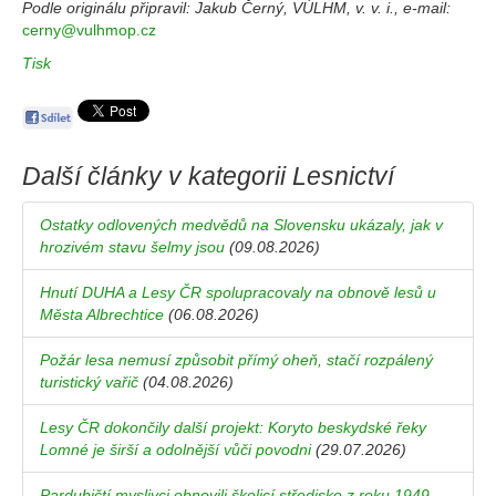
Podle originálu připravil: Jakub Černý, VÚLHM, v. v. i., e-mail:
cerny@vulhmop.cz
Tisk
Další články v kategorii
Lesnictví
Ostatky odlovených medvědů na Slovensku ukázaly, jak v
hrozivém stavu šelmy jsou
(09.08.2026)
Hnutí DUHA a Lesy ČR spolupracovaly na obnově lesů u
Města Albrechtice
(06.08.2026)
Požár lesa nemusí způsobit přímý oheň, stačí rozpálený
turistický vařič
(04.08.2026)
Lesy ČR dokončily další projekt: Koryto beskydské řeky
Lomné je širší a odolnější vůči povodni
(29.07.2026)
Pardubičtí myslivci obnovili školicí středisko z roku 1949,