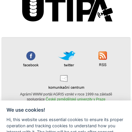
Agrární WWW portál AGRIS vznikl v roce 1999 na základě
spolupráce
České zemědělské univerzity v Praze
s
Ministerstvem zemědělství ČR
We use cookies!
© Copyright AGRIS 2000-2026 -
ISSN 1213-1369
- Publikování a šíření
Hi, this website uses essential cookies to ensure its proper
obsahu agrárního WWW portálu AGRIS je možné
operation and tracking cookies to understand how you
(pokud není uvedeno jinak) pouze za podmínky uvedení zdroje v podobě
www.agris.cz a data publikace v AGRISu.
interact with it. The latter will be set only after consent.