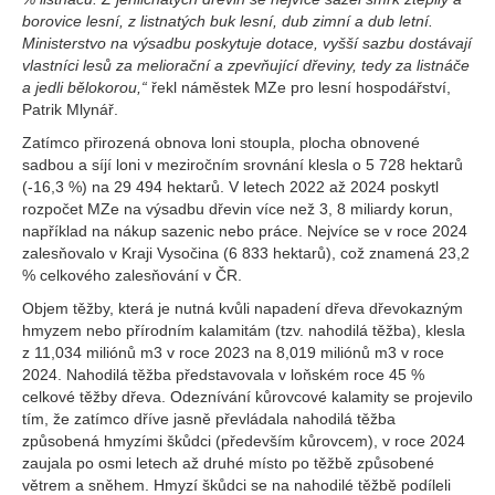
borovice lesní, z listnatých buk lesní, dub zimní a dub letní.
Ministerstvo na výsadbu poskytuje dotace, vyšší sazbu dostávají
vlastníci lesů za meliorační a zpevňující dřeviny, tedy za listnáče
a jedli bělokorou,“
řekl náměstek MZe pro lesní hospodářství,
Patrik Mlynář.
Zatímco přirozená obnova loni stoupla, plocha obnovené
sadbou a síjí loni v meziročním srovnání klesla o 5 728 hektarů
(-16,3 %) na 29 494 hektarů. V letech 2022 až 2024 poskytl
rozpočet MZe na výsadbu dřevin více než 3, 8 miliardy korun,
například na nákup sazenic nebo práce. Nejvíce se v roce 2024
zalesňovalo v Kraji Vysočina (6 833 hektarů), což znamená 23,2
% celkového zalesňování v ČR.
Objem těžby, která je nutná kvůli napadení dřeva dřevokazným
hmyzem nebo přírodním kalamitám (tzv. nahodilá těžba), klesla
z 11,034 miliónů m3 v roce 2023 na 8,019 miliónů m3 v roce
2024. Nahodilá těžba představovala v loňském roce 45 %
celkové těžby dřeva. Odeznívání kůrovcové kalamity se projevilo
tím, že zatímco dříve jasně převládala nahodilá těžba
způsobená hmyzími škůdci (především kůrovcem), v roce 2024
zaujala po osmi letech až druhé místo po těžbě způsobené
větrem a sněhem. Hmyzí škůdci se na nahodilé těžbě podíleli