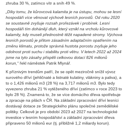
zhruba 30 %, zatímco vítr a sníh 49 %.
„Díky tomu, že kůrovcová kalamita je na ústupu, mohou se lesní
hospodáři více věnovat výchově lesních porostů. Od roku 2020
se soustavně zvyšuje rozsah prořezávek i probírek. Lesní
hospodáři tím dohánějí dluh, který vznikl na vrcholu kůrovcové
kalamity, kdy museli přednostně těžit napadené stromy. Výchova
lesních porostů je přitom zásadním adaptačním opatřením na
změnu klimatu, protože správná hustota porostu zvyšuje jeho
odolnost proti suchu i stabilitu proti větru. V letech 2022 až 2024
jsme na tyto zásahy přispěli celkovou dotací 826 milionů
korun,“
řekl náměstek Patrik Mlynář.
K příznivým trendům patří, že se opět meziročně snížil vývoz
surového dříví (jehličnaté a listnaté kulatiny, vlákniny a paliva), a
to o 1,426 milionů m3 (28 %) na 3,717 milionů m3. Bylo tedy
vyvezeno zhruba 21 % vytěženého dříví (zatímco v roce 2023 to
bylo 28 %). Znamená to, že se více domácího dřeva spotřebuje
a zpracuje na pilách v ČR. Na základní zpracování dříví lesníci
dostávají dotace ze Strategického plánu společné zemědělské
politiky. Celkově je pro období 2023 až 2027 na technologické
investice v lesním hospodářství a základní zpracování dřeva
připraveno 50 milionů eur (tj. přibližně 1,2 miliardy korun).