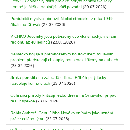
Lesy ČR dokončily další projekt: Koryto beskydské řeky
Lomné je širší a odolnější vůči povodni
(29.07.2026)
Pardubičtí myslivci obnovili školicí středisko z roku 1949,
říkali mu Dřevák
(27.07.2026)
V CHKO Jeseníky jsou potvrzeny dvě vlčí smečky, v širším
regionu až 40 jedinců
(23.07.2026)
Německo bojuje s přemnoženým bourovčíkem toulavým,
problém představují chloupky housenek i škody na dubech
(23.07.2026)
Srnka porodila na zahradě u Brna. Příběh plný lásky
rozděluje lidi na sítích
(23.07.2026)
Ochránci přírody kritizují těžbu dřeva na Svitavsku, případ
řeší inspekce
(23.07.2026)
Robin Ambrož: Cenu Jiřího Nováka vnímám jako uznání
práce celého týmu
(22.07.2026)