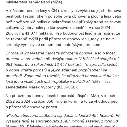
ministerstva zemědělství (MZe).
V loňském roce se lesy v ČR rozrostly a zvýšila se jejich druhová
pestrost. Třetím rokem po sobě byla obnovená plocha lesa větší
než nově vzniklé holiny a pokračoval tak příznivý trend snižování
celkové výměry holin po kůrovcové kalamitě – v roce 2024 o
26,6 % na 41 077 hektarů. Pro budoucnost lesů je přínosné, že
se rekordně zvýšil podíl přirozené obnovy lesů, tedy, že nové
stromky vyrostly ze semen pod mateřským porostem.
„V roce 2024 výrazně narostla přirozená obnova, a to o třicet
procent ve srovnání s předešlým rokem. V řeči čísel stoupla o 2
881 hektarů na rekordních 12 447 hektarů. To zpravidla svědčí
o dobré vitalitě porostů a jejich zdárném přizpůsobení se
prostředí. Znamená to rovněž, že přirozená obnovovací funkce
lesů je na velké části naší republiky v pořádku,“
řekl ministr
zemědělství Marek Výborný (KDU-ČSL).
Na přirozenou obnovu lesních porostů přispělo MZe, v letech
2022 až 2024 částkou 358 milionů korun, a to za vhodnou péči
o přirozeně obnovený porost.
„Plocha obnovená sadbou a síjí dosáhla loni 29 494 hektarů. Při
výsadbě lesů se spotřebovalo 159,7 miliónů sazenic, z toho 58
% listnáčů.
Z jehličnatých dřevin se nejvíce sázel smrk ztepilý a