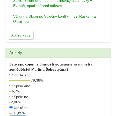
SLAK: Šíření onemocnění slintavky a kulhavky v
Evropě, opatření proti nákaze
Válka na Ukrajině: Válečný konflikt mezi Ruskem a
Ukrajinou
Archiv kauz
Ankety
Jste spokojeni s činností současného ministra
zemědělství Martina Šebestyána?
Určitě ano
79,38
%
Spíše ano
6,7
%
Spíše ne
2,06
%
Určitě ne
11,85
%