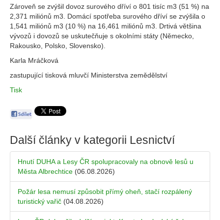
Zároveň se zvýšil dovoz surového dříví o 801 tisíc m3 (51 %) na
2,371 miliónů m3. Domácí spotřeba surového dříví se zvýšila o
1,541 miliónů m3 (10 %) na 16,461 miliónů m3. Drtivá většina
vývozů i dovozů se uskutečňuje s okolními státy (Německo,
Rakousko, Polsko, Slovensko).
Karla Mráčková
zastupující tisková mluvčí Ministerstva zemědělství
Tisk
Další články v kategorii
Lesnictví
Hnutí DUHA a Lesy ČR spolupracovaly na obnově lesů u
Města Albrechtice
(06.08.2026)
Požár lesa nemusí způsobit přímý oheň, stačí rozpálený
turistický vařič
(04.08.2026)