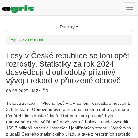
Togg
navi
Rubriky
Agris.cz
>
Lesnictví
Lesy v České republice se loni opět
rozrostly. Statistiky za rok 2024
dosvědčují dlouhodobý příznivý
vývoj i rekord v přirozené obnově
08.08.2025 | MZe ČR
Tisková zpráva — Plocha lesů v ČR se loni rozrostla o nových 1
375 hektarů. Obnoveno bylo přirozenou cestou nebo výsadbou
téměř 42 tisíc hektarů lesů. Třetím rokem po sobě byla
obnovená plocha větší než nově vzniklé holiny. Lesníci vysadili
159,7 milionů sazenic listnatých i jehličnatých stromů. Vyplývá to
z údajů Českého statistického úřadu a také z resortních statistik