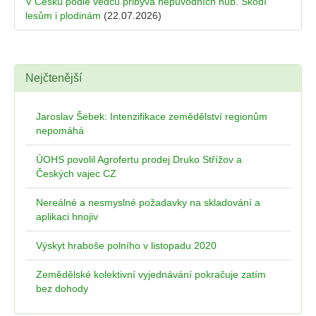
V Česku podle vědců přibývá nepůvodních hub. Škodí
lesům i plodinám
(22.07.2026)
Nejčtenější
Jaroslav Šebek: Intenzifikace zemědělství regionům
nepomáhá
ÚOHS povolil Agrofertu prodej Druko Střížov a
Českých vajec CZ
Nereálné a nesmyslné požadavky na skladování a
aplikaci hnojiv
Výskyt hraboše polního v listopadu 2020
Zemědělské kolektivní vyjednávání pokračuje zatím
bez dohody