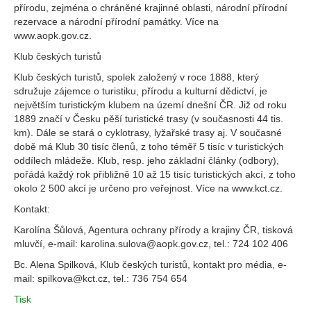
přírodu, zejména o chráněné krajinné oblasti, národní přírodní
rezervace a národní přírodní památky. Více na
www.aopk.gov.cz.
Klub českých turistů
Klub českých turistů, spolek založený v roce 1888, který
sdružuje zájemce o turistiku, přírodu a kulturní dědictví, je
největším turistickým klubem na území dnešní ČR. Již od roku
1889 značí v Česku pěší turistické trasy (v současnosti 44 tis.
km). Dále se stará o cyklotrasy, lyžařské trasy aj. V současné
době má Klub 30 tisíc členů, z toho téměř 5 tisíc v turistických
oddílech mládeže. Klub, resp. jeho základní články (odbory),
pořádá každý rok přibližně 10 až 15 tisíc turistických akcí, z toho
okolo 2 500 akcí je určeno pro veřejnost. Více na www.kct.cz.
Kontakt:
Karolína Šůlová, Agentura ochrany přírody a krajiny ČR, tisková
mluvčí, e-mail: karolina.sulova@aopk.gov.cz, tel.: 724 102 406
Bc. Alena Spilková, Klub českých turistů, kontakt pro média, e-
mail: spilkova@kct.cz, tel.: 736 754 654
Tisk