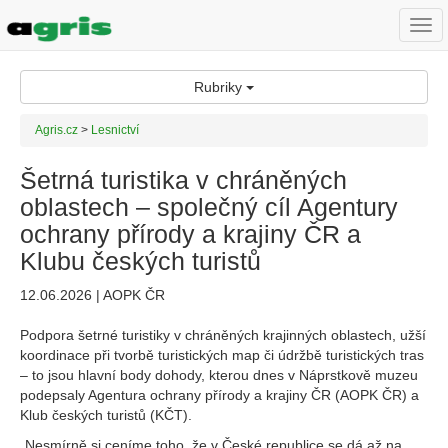
Togg
navi
Rubriky
Agris.cz
>
Lesnictví
Šetrná turistika v chráněných
oblastech – společný cíl Agentury
ochrany přírody a krajiny ČR a
Klubu českých turistů
12.06.2026 | AOPK ČR
Podpora šetrné turistiky v chráněných krajinných oblastech, užší
koordinace při tvorbě turistických map či údržbě turistických tras
– to jsou hlavní body dohody, kterou dnes v Náprstkově muzeu
podepsaly Agentura ochrany přírody a krajiny ČR (AOPK ČR) a
Klub českých turistů (KČT).
„Nesmírně si ceníme toho, že v České republice se dá až na