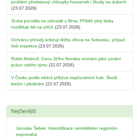
problém představují chloupky housenek i škody na dubech
(23.07.2026)
Srnka porodila na zahradě u Brna. Příběh plný lásky
rozděluje lidi na sítích
(23.07.2026)
Ochránci přírody kritizují těžbu dřeva na Svitavsku, případ
řeší inspekce
(23.07.2026)
Robin Ambrož: Cenu Jiřího Nováka vnímám jako uznání
práce celého týmu
(22.07.2026)
V Česku podle vědců přibývá nepůvodních hub. Škodí
lesům i plodinám
(22.07.2026)
Nejčtenější
Jaroslav Šebek: Intenzifikace zemědělství regionům
nepomáhá