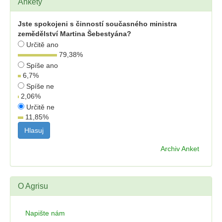
Ankety
Jste spokojeni s činností současného ministra
zemědělství Martina Šebestyána?
Určitě ano
79,38
%
Spíše ano
6,7
%
Spíše ne
2,06
%
Určitě ne
11,85
%
Archiv Anket
O Agrisu
Napište nám