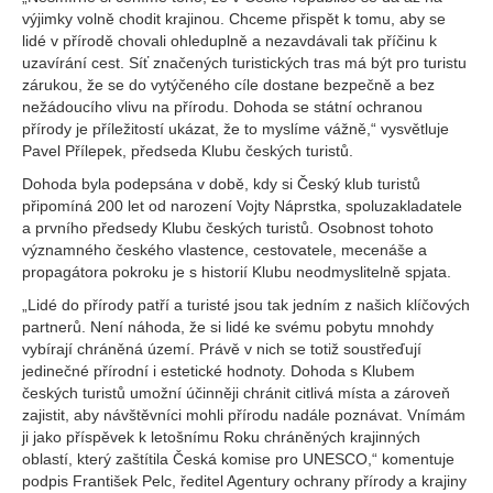
výjimky volně chodit krajinou. Chceme přispět k tomu, aby se
lidé v přírodě chovali ohleduplně a nezavdávali tak příčinu k
uzavírání cest. Síť značených turistických tras má být pro turistu
zárukou, že se do vytýčeného cíle dostane bezpečně a bez
nežádoucího vlivu na přírodu. Dohoda se státní ochranou
přírody je příležitostí ukázat, že to myslíme vážně,“ vysvětluje
Pavel Přílepek, předseda Klubu českých turistů.
Dohoda byla podepsána v době, kdy si Český klub turistů
připomíná 200 let od narození Vojty Náprstka, spoluzakladatele
a prvního předsedy Klubu českých turistů. Osobnost tohoto
významného českého vlastence, cestovatele, mecenáše a
propagátora pokroku je s historií Klubu neodmyslitelně spjata.
„Lidé do přírody patří a turisté jsou tak jedním z našich klíčových
partnerů. Není náhoda, že si lidé ke svému pobytu mnohdy
vybírají chráněná území. Právě v nich se totiž soustřeďují
jedinečné přírodní i estetické hodnoty. Dohoda s Klubem
českých turistů umožní účinněji chránit citlivá místa a zároveň
zajistit, aby návštěvníci mohli přírodu nadále poznávat. Vnímám
ji jako příspěvek k letošnímu Roku chráněných krajinných
oblastí, který zaštítila Česká komise pro UNESCO,“ komentuje
podpis František Pelc, ředitel Agentury ochrany přírody a krajiny