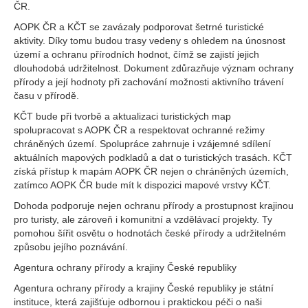
ČR.
AOPK ČR a KČT se zavázaly podporovat šetrné turistické
aktivity. Díky tomu budou trasy vedeny s ohledem na únosnost
území a ochranu přírodních hodnot, čímž se zajistí jejich
dlouhodobá udržitelnost. Dokument zdůrazňuje význam ochrany
přírody a její hodnoty při zachování možnosti aktivního trávení
času v přírodě.
KČT bude při tvorbě a aktualizaci turistických map
spolupracovat s AOPK ČR a respektovat ochranné režimy
chráněných území. Spolupráce zahrnuje i vzájemné sdílení
aktuálních mapových podkladů a dat o turistických trasách. KČT
získá přístup k mapám AOPK ČR nejen o chráněných územích,
zatímco AOPK ČR bude mít k dispozici mapové vrstvy KČT.
Dohoda podporuje nejen ochranu přírody a prostupnost krajinou
pro turisty, ale zároveň i komunitní a vzdělávací projekty. Ty
pomohou šířit osvětu o hodnotách české přírody a udržitelném
způsobu jejího poznávání.
Agentura ochrany přírody a krajiny České republiky
Agentura ochrany přírody a krajiny České republiky je státní
instituce, která zajišťuje odbornou i praktickou péči o naši