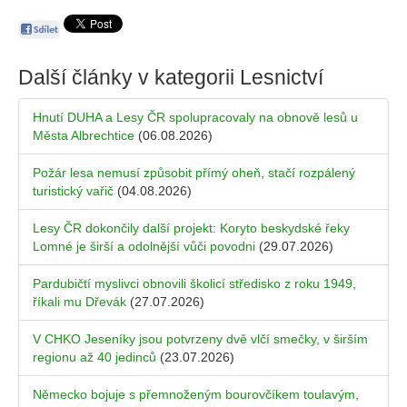
Další články v kategorii
Lesnictví
Hnutí DUHA a Lesy ČR spolupracovaly na obnově lesů u
Města Albrechtice
(06.08.2026)
Požár lesa nemusí způsobit přímý oheň, stačí rozpálený
turistický vařič
(04.08.2026)
Lesy ČR dokončily další projekt: Koryto beskydské řeky
Lomné je širší a odolnější vůči povodni
(29.07.2026)
Pardubičtí myslivci obnovili školicí středisko z roku 1949,
říkali mu Dřevák
(27.07.2026)
V CHKO Jeseníky jsou potvrzeny dvě vlčí smečky, v širším
regionu až 40 jedinců
(23.07.2026)
Německo bojuje s přemnoženým bourovčíkem toulavým,