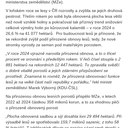
ministerstva zemědělství (MZe).
V loňském roce se lesy v ČR rozrostly a zvýšila se jejich druhová
pestrost. Třetím rokem po sobě byla obnovená plocha lesa větší
než nově vzniklé holiny a pokračoval tak příznivý trend snižování
celkové výměry holin po kůrovcové kalamitě – v roce 2024 o
26,6 % na 41 077 hektarů. Pro budoucnost lesů je přínosné, že
se rekordně zvýšil podíl přirozené obnovy lesů, tedy, že nové
stromky vyrostly ze semen pod mateřským porostem.
„V roce 2024 výrazně narostla přirozená obnova, a to o třicet
procent ve srovnání s předešlým rokem. V řeči čísel stoupla o 2
881 hektarů na rekordních 12 447 hektarů. To zpravidla svědčí
o dobré vitalitě porostů a jejich zdárném přizpůsobení se
prostředí. Znamená to rovněž, že přirozená obnovovací funkce
lesů je na velké části naší republiky v pořádku,“
řekl ministr
zemědělství Marek Výborný (KDU-ČSL).
Na přirozenou obnovu lesních porostů přispělo MZe, v letech
2022 až 2024 částkou 358 milionů korun, a to za vhodnou péči
o přirozeně obnovený porost.
„Plocha obnovená sadbou a síjí dosáhla loni 29 494 hektarů. Při
výsadbě lesů se spotřebovalo 159,7 miliónů sazenic, z toho 58
% listnáčů.
Z jehličnatých dřevin se nejvíce sázel smrk ztepilý a