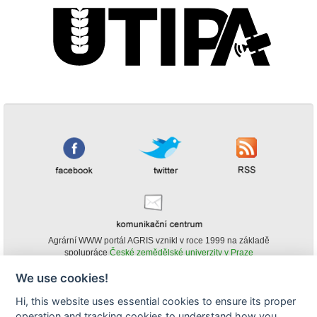
Agrární WWW portál AGRIS vznikl v roce 1999 na základě
spolupráce
České zemědělské univerzity v Praze
s
Ministerstvem zemědělství ČR
We use cookies!
© Copyright AGRIS 2000-2026 -
ISSN 1213-1369
- Publikování a šíření
Hi, this website uses essential cookies to ensure its proper
obsahu agrárního WWW portálu AGRIS je možné
operation and tracking cookies to understand how you
(pokud není uvedeno jinak) pouze za podmínky uvedení zdroje v podobě