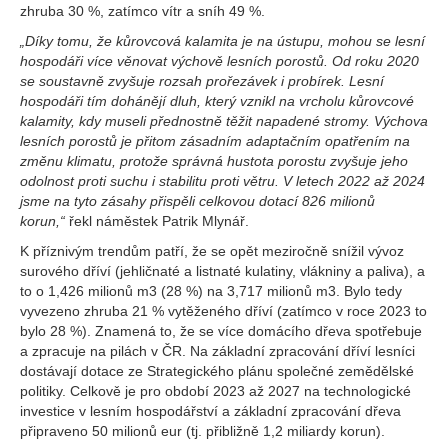
zhruba 30 %, zatímco vítr a sníh 49 %.
„Díky tomu, že kůrovcová kalamita je na ústupu, mohou se lesní
hospodáři více věnovat výchově lesních porostů. Od roku 2020
se soustavně zvyšuje rozsah prořezávek i probírek. Lesní
hospodáři tím dohánějí dluh, který vznikl na vrcholu kůrovcové
kalamity, kdy museli přednostně těžit napadené stromy. Výchova
lesních porostů je přitom zásadním adaptačním opatřením na
změnu klimatu, protože správná hustota porostu zvyšuje jeho
odolnost proti suchu i stabilitu proti větru. V letech 2022 až 2024
jsme na tyto zásahy přispěli celkovou dotací 826 milionů
korun,“
řekl náměstek Patrik Mlynář.
K příznivým trendům patří, že se opět meziročně snížil vývoz
surového dříví (jehličnaté a listnaté kulatiny, vlákniny a paliva), a
to o 1,426 milionů m3 (28 %) na 3,717 milionů m3. Bylo tedy
vyvezeno zhruba 21 % vytěženého dříví (zatímco v roce 2023 to
bylo 28 %). Znamená to, že se více domácího dřeva spotřebuje
a zpracuje na pilách v ČR. Na základní zpracování dříví lesníci
dostávají dotace ze Strategického plánu společné zemědělské
politiky. Celkově je pro období 2023 až 2027 na technologické
investice v lesním hospodářství a základní zpracování dřeva
připraveno 50 milionů eur (tj. přibližně 1,2 miliardy korun).