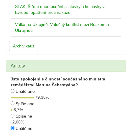
SLAK: Šíření onemocnění slintavky a kulhavky v
Evropě, opatření proti nákaze
Válka na Ukrajině: Válečný konflikt mezi Ruskem a
Ukrajinou
Archiv kauz
Ankety
Jste spokojeni s činností současného ministra
zemědělství Martina Šebestyána?
Určitě ano
79,38
%
Spíše ano
6,7
%
Spíše ne
2,06
%
Určitě ne