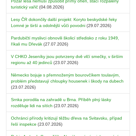
Požár lesa nemusí způsobit přímý oheň, stačí rozpálený
turistický vařič
(04.08.2026)
Lesy ČR dokončily další projekt: Koryto beskydské řeky
Lomné je širší a odolnější vůči povodni
(29.07.2026)
Pardubičtí myslivci obnovili školicí středisko z roku 1949,
říkali mu Dřevák
(27.07.2026)
V CHKO Jeseníky jsou potvrzeny dvě vlčí smečky, v širším
regionu až 40 jedinců
(23.07.2026)
Německo bojuje s přemnoženým bourovčíkem toulavým,
problém představují chloupky housenek i škody na dubech
(23.07.2026)
Srnka porodila na zahradě u Brna. Příběh plný lásky
rozděluje lidi na sítích
(23.07.2026)
Ochránci přírody kritizují těžbu dřeva na Svitavsku, případ
řeší inspekce
(23.07.2026)