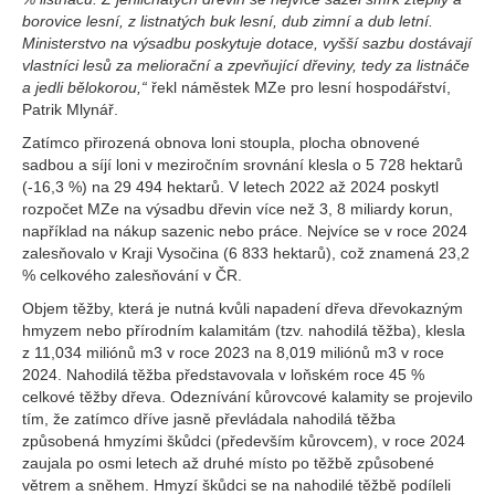
borovice lesní, z listnatých buk lesní, dub zimní a dub letní.
Ministerstvo na výsadbu poskytuje dotace, vyšší sazbu dostávají
vlastníci lesů za meliorační a zpevňující dřeviny, tedy za listnáče
a jedli bělokorou,“
řekl náměstek MZe pro lesní hospodářství,
Patrik Mlynář.
Zatímco přirozená obnova loni stoupla, plocha obnovené
sadbou a síjí loni v meziročním srovnání klesla o 5 728 hektarů
(-16,3 %) na 29 494 hektarů. V letech 2022 až 2024 poskytl
rozpočet MZe na výsadbu dřevin více než 3, 8 miliardy korun,
například na nákup sazenic nebo práce. Nejvíce se v roce 2024
zalesňovalo v Kraji Vysočina (6 833 hektarů), což znamená 23,2
% celkového zalesňování v ČR.
Objem těžby, která je nutná kvůli napadení dřeva dřevokazným
hmyzem nebo přírodním kalamitám (tzv. nahodilá těžba), klesla
z 11,034 miliónů m3 v roce 2023 na 8,019 miliónů m3 v roce
2024. Nahodilá těžba představovala v loňském roce 45 %
celkové těžby dřeva. Odeznívání kůrovcové kalamity se projevilo
tím, že zatímco dříve jasně převládala nahodilá těžba
způsobená hmyzími škůdci (především kůrovcem), v roce 2024
zaujala po osmi letech až druhé místo po těžbě způsobené
větrem a sněhem. Hmyzí škůdci se na nahodilé těžbě podíleli