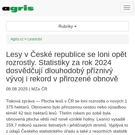
Togg
navi
Rubriky
Agris.cz
>
Lesnictví
Lesy v České republice se loni opět
rozrostly. Statistiky za rok 2024
dosvědčují dlouhodobý příznivý
vývoj i rekord v přirozené obnově
08.08.2025 | MZe ČR
Tisková zpráva — Plocha lesů v ČR se loni rozrostla o nových 1
375 hektarů. Obnoveno bylo přirozenou cestou nebo výsadbou
téměř 42 tisíc hektarů lesů. Třetím rokem po sobě byla
obnovená plocha větší než nově vzniklé holiny. Lesníci vysadili
159,7 milionů sazenic listnatých i jehličnatých stromů. Vyplývá to
z údajů Českého statistického úřadu a také z resortních statistik