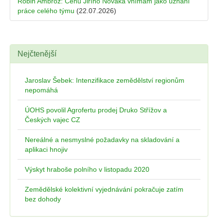
Robin Ambrož: Cenu Jiřího Nováka vnímám jako uznání
práce celého týmu
(22.07.2026)
Nejčtenější
Jaroslav Šebek: Intenzifikace zemědělství regionům
nepomáhá
ÚOHS povolil Agrofertu prodej Druko Střížov a
Českých vajec CZ
Nereálné a nesmyslné požadavky na skladování a
aplikaci hnojiv
Výskyt hraboše polního v listopadu 2020
Zemědělské kolektivní vyjednávání pokračuje zatím
bez dohody