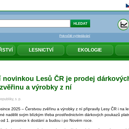
Pokročilé vyhledávání
ŘSTVÍ
LESNICTVÍ
EKOLOGIE
 novinkou Lesů ČR je prodej dárkovýc
zvěřinu a výrobky z ní
publiky, s. p.
since 2025 – Čerstvou zvěřinu a výrobky z ní připravily Lesy ČR i na l
ožné nadělit svým blízkým třeba prostřednictvím dárkových poukazů plat
 od 1. prosince k dostání a budou i po Novém roce.