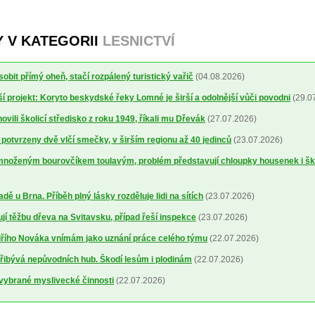
Y V KATEGORII
LESNICTVÍ
obit přímý oheň, stačí rozpálený turistický vařič
(04.08.2026)
í projekt: Koryto beskydské řeky Lomné je širší a odolnější vůči povodni
(29.0
ovili školicí středisko z roku 1949, říkali mu Dřevák
(27.07.2026)
otvrzeny dvě vlčí smečky, v širším regionu až 40 jedinců
(23.07.2026)
množeným bourovčíkem toulavým, problém představují chloupky housenek i š
dě u Brna. Příběh plný lásky rozděluje lidi na sítích
(23.07.2026)
ují těžbu dřeva na Svitavsku, případ řeší inspekce
(23.07.2026)
řího Nováka vnímám jako uznání práce celého týmu
(22.07.2026)
řibývá nepůvodních hub. Škodí lesům i plodinám
(22.07.2026)
 vybrané myslivecké činnosti
(22.07.2026)