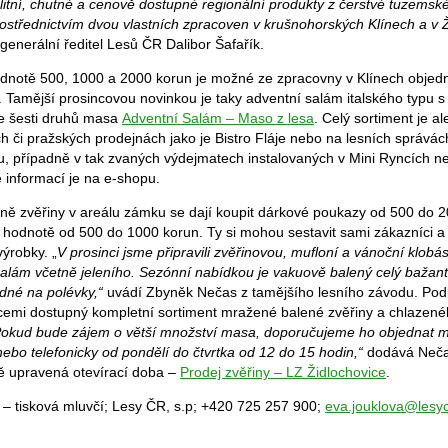
itní, chutné a cenově dostupné regionální produkty z čerstvé tuzemské
prostřednictvím dvou vlastních zpracoven v krušnohorských Klínech a v Ž
generální ředitel Lesů ČR Dalibor Šafařík.
dnotě 500, 1000 a 2000 korun je možné ze zpracovny v Klínech objed
. Tamější prosincovou novinkou je taky adventní salám italského typu s 
e šesti druhů masa
Adventní Salám – Maso z lesa
. Celý sortiment je al
h či pražských prodejnách jako je Bistro Fláje nebo na lesních správác
u, případně v tak zvaných výdejmatech instalovaných v Mini Ryncích n
 informací je na e-shopu.
jně zvěřiny v areálu zámku se dají koupit dárkové poukazy od 500 do 2
v hodnotě od 500 do 1000 korun. Ty si mohou sestavit sami zákazníci a
ýrobky. „
V prosinci jsme připravili zvěřinovou, mufloní a vánoční klobás
salám včetně jeleního. Sezónní nabídkou je vakuově balený celý bažant
odné na polévky,“
uvádí Zbyněk Nečas z tamějšího lesního závodu. Pod
cemi dostupný kompletní sortiment mražené balené zvěřiny a chlazené
Pokud bude zájem o větší množství masa, doporučujeme ho objednat m
ebo telefonicky od pondělí do čtvrtka od 12 do 15 hodin,“
dodává Nečas
jně upravená otevírací doba –
Prodej zvěřiny – LZ Židlochovice
.
 – tisková mluvčí; Lesy ČR, s.p; +420 725 257 900;
eva.jouklova@lesyc