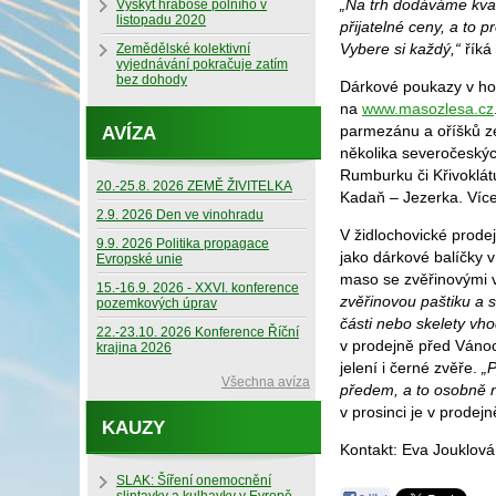
„Na trh dodáváme kval
Výskyt hraboše polního v
listopadu 2020
přijatelné ceny, a to 
Vybere si každý,“
říká 
Zemědělské kolektivní
vyjednávání pokračuje zatím
bez dohody
Dárkové poukazy v ho
na
www.masozlesa.cz
parmezánu a oříšků z
AVÍZA
několika severočeskýc
Rumburku či Křivoklát
20.-25.8. 2026 ZEMĚ ŽIVITELKA
Kadaň – Jezerka. Více
2.9. 2026 Den ve vinohradu
V židlochovické prode
9.9. 2026 Politika propagace
jako dárkové balíčky 
Evropské unie
maso se zvěřinovými v
15.-16.9. 2026 - XXVI. konference
zvěřinovou paštiku a 
pozemkových úprav
části nebo skelety vh
22.-23.10. 2026 Konference Říční
v prodejně před Váno
krajina 2026
jelení i černé zvěře.
„
Všechna avíza
předem, a to osobně n
v prosinci je v prode
KAUZY
Kontakt: Eva Jouklová
SLAK: Šíření onemocnění