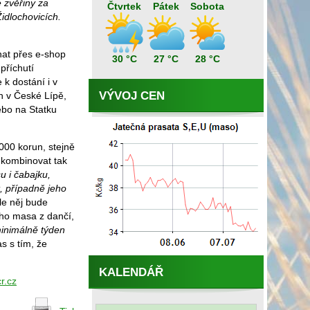
 zvěřiny za
Čtvrtek
Pátek
Sobota
idlochovicích.
nat přes e-shop
30 °C
27 °C
28 °C
příchutí
e k dostání i v
VÝVOJ CEN
h v České Lípě,
ebo na Statku
000 korun, stejně
 kombinovat tak
u i čabajku,
, případně jeho
le něj bude
ho masa z dančí,
inimálně týden
 s tím, že
KALENDÁŘ
r.cz