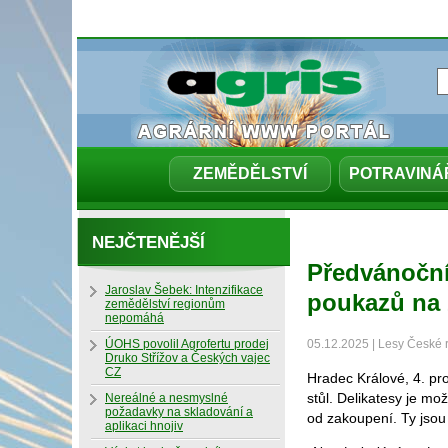
ZEMĚDĚLSTVÍ
POTRAVINÁ
NEJČTENĚJŠÍ
Předvánoční
Jaroslav Šebek: Intenzifikace
poukazů na 
zemědělství regionům
nepomáhá
ÚOHS povolil Agrofertu prodej
05.12.2025 | Lesy České re
Druko Střížov a Českých vajec
CZ
Hradec Králové, 4. pro
stůl. Delikatesy je m
Nereálné a nesmyslné
požadavky na skladování a
od zakoupení. Ty jsou
aplikaci hnojiv