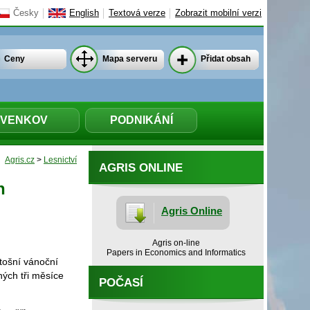
Česky
English
Textová verze
Zobrazit mobilní verzi
Ceny
Mapa serveru
Přidat obsah
VENKOV
PODNIKÁNÍ
Agris.cz
>
Lesnictví
AGRIS ONLINE
h
Agris Online
Agris on-line
Papers in Economics and Informatics
etošní vánoční
ných tři měsíce
POČASÍ