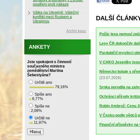
slintavky a kulhavky v Evropě,
opatření proti nákaze
Válka na Ukrajině: Válečný
konflikt mezi Ruskem a
DALŠÍ ČLÁNK
Ukrajinou
Archiv kauz
Požár lesa nemusí způs
Lesy ČR dokončily dalš
ANKETY
Pardubičtí myslivci obn
Jste spokojeni s činností
V CHKO Jeseníky jsou p
současného ministra
zemědělství Martina
Německo bojuje s pře
Šebestyána?
(23.07.2026)
Určitě ano
79,16
%
Srnka porodila na zahra
Spíše ano
Ochránci přírody kritiz
6,77
%
Robin Ambrož: Cenu Ji
Spíše ne
2,08
%
V Česku podle vědců p
Určitě ne
11,97
%
Finanční příspěvky na