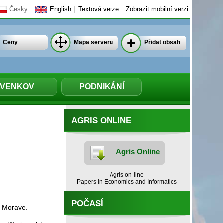
Česky
English
Textová verze
Zobrazit mobilní verzi
Ceny
Mapa serveru
Přidat obsah
VENKOV
PODNIKÁNÍ
AGRIS ONLINE
Agris Online
Agris on-line
Papers in Economics and Informatics
POČASÍ
a Morave.