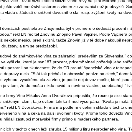
avlovice - Kvuli nižší letošní sklizni vinné révy na jižní Morave jsou ne
 ješte vetší množství cisteren s vínem ze zahranicí než je obvyklé. S
k na vládu s žádostí o snížení dovozního cla, resp. zvýšení kvóty na dov
.
d domácích pestitelu ze Znojemska byl v prumeru o šedesát procent ni
odou," rekl LN reditel Znovínu Znojmo Pavel Vajcner. Podle Vajcnera pr
již nekolik mesícu pred sklizní, takže Znovín již v té dobe nakoupil nep
družstev, a tím se predzásobil.
rudové do známkového vína ze zahranicí, predevším ze Slovenska," dop
e výši cla, které je nyní 87 procent, pricemž vinari požadují jeho sníž
osti upozornil na skutecnost, že do CR proudí španelské víno v tetrapa
tne dopravy a cla. "Stát tak prichází o obrovské peníze na clech," domnív
e vyhnout vysokému clu za víno, je podle nej dovoz moštu, které jsou
m je v tom, že do moštu nikdo nevidí a nevíme vlastne, co obsahují," tvr
 firmy Víno Mikulov Anna Dvoráková pripustila, že rocne je sice stan
e sníženým clem, ta je ovšem takrka ihned vycerpána. "Kvóta je malá, 
ní," rekl LN Dvoráková. Firma má podle ní v celním skladu v techto dne
veného vína a ceká na další uvolnení kvóty. Krome toho dovezlo Vín
tu hlídali zástupci moravské firmy prímo u madarského partnera.
icích v techto dnech leží zhruba 15 milionu litru neprocleného vína. Tvr