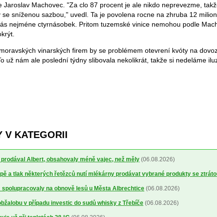
e Jaroslav Machovec. "Za clo 87 procent je ale nikdo neprevezme, takž
y se sníženou sazbou," uvedl. Ta je povolena rocne na zhruba 12 milion
 nás nejméne ctyrnásobek. Pritom tuzemské vinice nemohou podle Mach
krýt.
 moravských vinarských firem by se problémem otevrení kvóty na dovo
o už nám ale poslední týdny slibovala nekolikrát, takže si nedeláme ilu
 V KATEGORII
ré prodával Albert, obsahovaly méně vajec, než měly
(06.08.2026)
ě a tlak některých řetězců nutí mlékárny prodávat vybrané produkty se ztrát
spolupracovaly na obnově lesů u Města Albrechtice
(06.08.2026)
obžalobu v případu investic do sudů whisky z Třebíče
(06.08.2026)