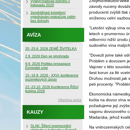
Znojmo/Mikulov/Velké P
Výskyt hraboše polního v
listopadu 2020
závody nuceny dovážet
producenti zvýšili tla
Zemědělské kolektivní
vyjednávání pokračuje zatím
sníženou celní sazbou
bez dohody
"Letošní výkup vína o
letech s prumernou úr
AVÍZA
odborníci nižší úrodu 
sudového vína malých 
20.-25.8. 2026 ZEMĚ ŽIVITELKA
"Dovezli jsme také od
2.9. 2026 Den ve vinohradu
Problém s dovozem je v
9.9. 2026 Politika propagace
Vajcner v této souvisl
Evropské unie
šest korun za litr vce
15.-16.9. 2026 - XXVI. konference
Druhou možností,jak s
pozemkových úprav
peti procenty. "Problé
22.-23.10. 2026 Konference Říční
krajina 2026
Ekonomická námestkyne
kvóta na dovoz vína s
Všechna avíza
požadujeme její zvýše
vagonu dovozového cer
KAUZY
Madarska, jehož kvali
SLAK: Šíření onemocnění
Na vnitrozemských celn