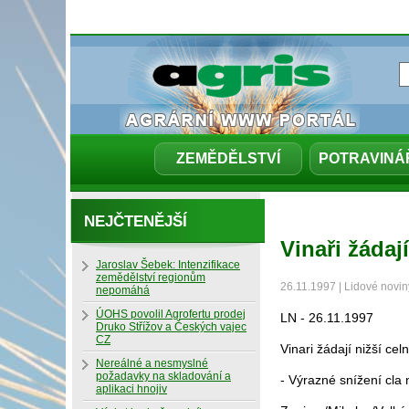
ZEMĚDĚLSTVÍ
POTRAVINÁ
NEJČTENĚJŠÍ
Vinaři žádaj
Jaroslav Šebek: Intenzifikace
zemědělství regionům
26.11.1997 | Lidové novin
nepomáhá
ÚOHS povolil Agrofertu prodej
LN - 26.11.1997
Druko Střížov a Českých vajec
CZ
Vinari žádají nižší ce
Nereálné a nesmyslné
požadavky na skladování a
- Výrazné snížení cla 
aplikaci hnojiv