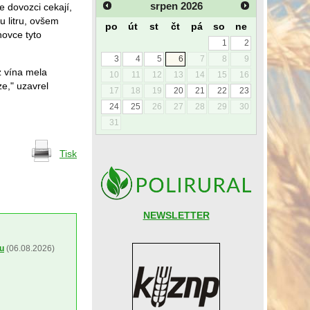
srpen
2026
e dovozci cekají,
u litru, ovšem
po
út
st
čt
pá
so
ne
ovce tyto
1
2
3
4
5
6
7
8
9
z vína mela
10
11
12
13
14
15
16
ze," uzavrel
17
18
19
20
21
22
23
24
25
26
27
28
29
30
31
Tisk
NEWSLETTER
ou
(06.08.2026)