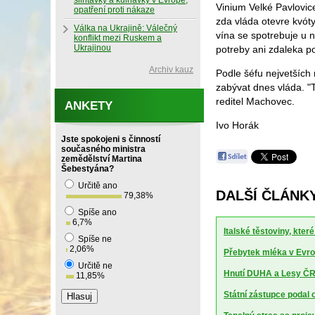
slintavky a kulhavky v Evropě,
Vinium Velké Pavlovic
opatření proti nákaze
zda vláda otevre kvót
Válka na Ukrajině: Válečný
vína se spotrebuje u
konflikt mezi Ruskem a
Ukrajinou
potreby ani zdaleka po
Archiv kauz
Podle šéfu nejvetších
zabývat dnes vláda. "T
reditel Machovec.
ANKETY
Ivo Horák
Jste spokojeni s činností
současného ministra
zemědělství Martina
Šebestyána?
Určitě ano
DALŠÍ ČLÁNKY
79,38
%
Spíše ano
6,7
%
Italské těstoviny, kte
Spíše ne
2,06
%
Přebytek mléka v Evrop
Určitě ne
Hnutí DUHA a Lesy ČR 
11,85
%
Státní zástupce podal 