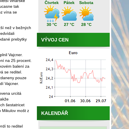
jvetší vinarské
Čtvrtek
Pátek
Sobota
oucasne tak
oz vína se
30 °C
27 °C
28 °C
žší než v bežných
edvídali
rodané prebytky
VÝVOJ CEN
lnil Vajcner.
ení na 25 procent.
ckovém balení za
á se reditel.
 zdaneny pouze
dí Vajcner.
ovena urcitá
takže
ch šestatricet
o Mikulov mošt z
KALENDÁŘ
dí to reditel