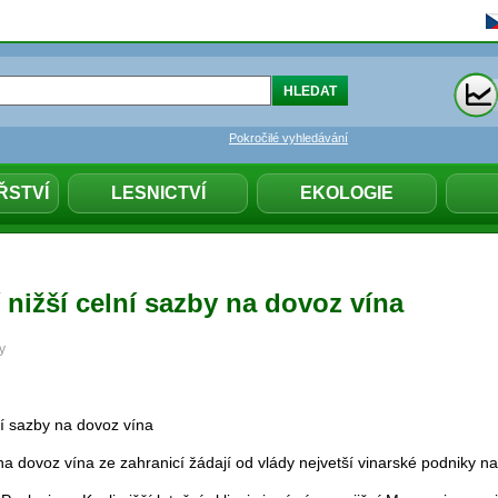
Pokročilé vyhledávání
ŘSTVÍ
LESNICTVÍ
EKOLOGIE
í nižší celní sazby na dovoz vína
y
lní sazby na dovoz vína
na dovoz vína ze zahranicí žádají od vlády nejvetší vinarské podniky n