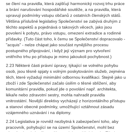
se člení na pravidla, která zajišťují harmonický rozvoj trhu práce
a brání narušování hospodářské soutěže, a na pravidla, která
upravují podmínky vstupu občanů z ostatních členských států.
Většina příslušné legislativy Společenství se zabývá druhým z
těchto aspektů a pojednává o takových věcech, jako jsou
povolení k pobytu, právo vstupu, omezení extradice a rodinné
přídavky. (Tuto část toho, k čemu se Společenství dopracovalo -
"acquis" - nelze chápat jako součást nynějšího procesu
postupného připojování, i když její význam pro vytvoření
vnitřního trhu po přístupu je mimo jakoukoli pochybnost.)
2.23 Některé části právní úpravy, týkající se volného pohybu
osob, jsou těsně spjaty s volným poskytováním služeb, zejména
těch, které vyžadují minimální odbornou kvalifikaci. Stejně jako u
zboží i zde Společenství začalo úsilím o těsné sblížení, aby
komunitární pravidla, pokud jde o povolání např. architekta,
lékaře nebo zdravotní sestry, mohla nahradit pravidla
vnitrostátní. Novější direktivy vycházejí z horizontálního přístupu
a stanoví obecné podmínky, umožňující vztáhnout zásadu
vzájemného uznávání i na diplomy.
2.24 Legislativa je rovněž nezbytná k zabezpečení toho, aby
pracovník, pohybující se na území Společenství, mohl bez