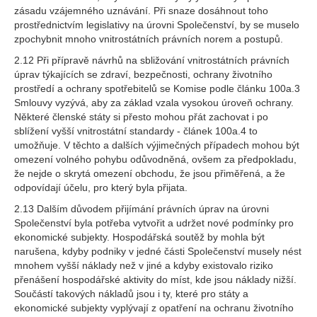
zásadu vzájemného uznávání. Při snaze dosáhnout toho
prostřednictvím legislativy na úrovni Společenství, by se muselo
zpochybnit mnoho vnitrostátních právních norem a postupů.
2.12 Při přípravě návrhů na sbližování vnitrostátních právních
úprav týkajících se zdraví, bezpečnosti, ochrany životního
prostředí a ochrany spotřebitelů se Komise podle článku 100a.3
Smlouvy vyzývá, aby za základ vzala vysokou úroveň ochrany.
Některé členské státy si přesto mohou přát zachovat i po
sblížení vyšší vnitrostátní standardy - článek 100a.4 to
umožňuje. V těchto a dalších výjimečných případech mohou být
omezení volného pohybu odůvodněná, ovšem za předpokladu,
že nejde o skrytá omezení obchodu, že jsou přiměřená, a že
odpovídají účelu, pro který byla přijata.
2.13 Dalším důvodem přijímání právních úprav na úrovni
Společenství byla potřeba vytvořit a udržet nové podmínky pro
ekonomické subjekty. Hospodářská soutěž by mohla být
narušena, kdyby podniky v jedné části Společenství musely nést
mnohem vyšší náklady než v jiné a kdyby existovalo riziko
přenášení hospodářské aktivity do míst, kde jsou náklady nižší.
Součástí takových nákladů jsou i ty, které pro státy a
ekonomické subjekty vyplývají z opatření na ochranu životního