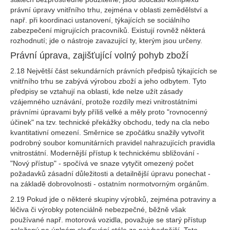
právní úpravy vnitřního trhu, zejména v oblasti zemědělství a
např. při koordinaci ustanovení, týkajících se sociálního
zabezpečení migrujících pracovníků. Existují rovněž některá
rozhodnutí; jde o nástroje zavazující ty, kterým jsou určeny.
Právní úprava, zajišťující volný pohyb zboží
2.18 Největší část sekundárních právních předpisů týkajících se
vnitřního trhu se zabývá výrobou zboží a jeho odbytem. Tyto
předpisy se vztahují na oblasti, kde nelze užít zásady
vzájemného uznávání, protože rozdíly mezi vnitrostátními
právními úpravami byly příliš velké a měly proto "rovnocenný
účinek" na tzv. technické překážky obchodu, tedy na cla nebo
kvantitativní omezení. Směrnice se zpočátku snažily vytvořit
podrobný soubor komunitárních pravidel nahrazujících pravidla
vnitrostátní. Modernější přístup k technickému sbližování -
"Nový přístup" - spočívá ve snaze vytyčit omezený počet
požadavků zásadní důležitosti a detailnější úpravu ponechat -
na základě dobrovolnosti - ostatním normotvorným orgánům.
2.19 Pokud jde o některé skupiny výrobků, zejména potraviny a
léčiva či výrobky potenciálně nebezpečné, běžně však
používané např. motorová vozidla, považuje se starý přístup