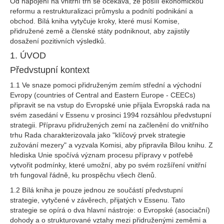
Od napojení na vnitřní trh se očekává, že posílí ekonomickou
reformu a restrukturalizaci průmyslu a podnítí podnikání a
obchod. Bílá kniha vytyčuje kroky, které musí Komise,
přidružené země a členské státy podniknout, aby zajistily
dosažení pozitivních výsledků.
1. ÚVOD
Předvstupní kontext
1.1 Ve snaze pomoci přidruženým zemím střední a východní
Evropy (countries of Central and Eastern Europe - CEECs)
připravit se na vstup do Evropské unie přijala Evropská rada na
svém zasedání v Essenu v prosinci 1994 rozsáhlou předvstupní
strategii. Přípravu přidružených zemí na začlenění do vnitřního
trhu Rada charakterizovala jako "klíčový prvek strategie
zužování mezery" a vyzvala Komisi, aby připravila Bílou knihu. Z
hlediska Unie spočívá význam procesu přípravy v potřebě
vytvořit podmínky, které umožní, aby po svém rozšíření vnitřní
trh fungoval řádně, ku prospěchu všech členů.
1.2 Bílá kniha je pouze jednou ze součástí předvstupní
strategie, vytyčené v závěrech, přijatých v Essenu. Tato
strategie se opírá o dva hlavní nástroje: o Evropské (asociační)
dohody a o strukturované vztahy mezi přidruženými zeměmi a