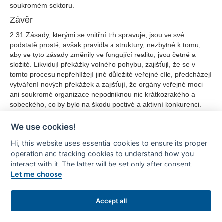
soukromém sektoru.
Závěr
2.31 Zásady, kterými se vnitřní trh spravuje, jsou ve své
podstatě prosté, avšak pravidla a struktury, nezbytné k tomu,
aby se tyto zásady změnily ve fungující realitu, jsou četné a
složité. Likvidují překážky volného pohybu, zajišťují, že se v
tomto procesu nepřehlížejí jiné důležité veřejné cíle, předcházejí
vytváření nových překážek a zajišťují, že orgány veřejné moci
ani soukromé organizace nepodniknou nic krátkozrakého a
sobeckého, co by bylo na škodu poctivé a aktivní konkurenci.
Třebaže výsledný obraz je stále ještě poznamenán
nedokonalostmi, je Unie pevně rozhodnuta vnitřní trh dobudovat
We use cookies!
a udržovat jej v dobrém funkčním stavu.
Hi, this website uses essential cookies to ensure its proper
3. KOMUNITÁRNÍ PRÁVO VNITŘNÍHO TRHU
operation and tracking cookies to understand how you
3.1 Příloha k této Bílé knize podává podrobný a vyčerpávající
interact with it. The latter will be set only after consent.
přehled platného práva Unie, které se týká vnitřního trhu.
Let me choose
Postupně se v ní probírá 23 různých oblastí zákonodárné
činnosti. Tato kapitola přístup Komise vysvětluje a upozorňuje na
Accept all
způsob, jakým jsou informace v Příloze předkládány.
3.2 Způsob, jímž Komise předložila podrobný přehled právních