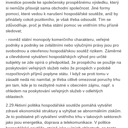
investice povede ke společensky prospěšnému výsledku, který
si nemůže přisvojit sama obchodní společnost. Jiné formy
pomoci, které vedou k narušení hospodářské soutěže, aniž by
přinášely cokoli pozitivního, je však třeba odsoudit. Tím se
zdůvodňuje, proč je třeba státní pomoc ve vnitřním trhu přísně
sledovat;
- rovněž státní monopoly komerčního charakteru, veřejné
podniky a podniky se zvláštními nebo výlučnými právy jsou pro
svobodnou a otevřenou hospodářskou soutěž rizikem. Záměrné
a cílevědomé vytváření hospodářských výhod pro určité
subjekty se zde opírá o předpoklad, že prospěchu se použije na
poskytování veřejných služeb nebo že prospěch v podobě
rozpočtových příjmů poplyne státu. I když se proti tomu v
zásadě nedá nic namítat, je třeba citlivě omezovat poruchy trhu
jen tam, kde je to nezbytně nutné v obecném zájmu, např. s
ohledem na poskytování veřejných služeb v odlehlých
oblastech.
2.29 Aktivní politika hospodářské soutěže pomáhá vytvářet
zdravé ekonomické struktury a vyhýbat se abnormálním ziskům.
Je to podstatné při vytváření vnitřního trhu v takových sektorech
jako jsou energetika, doprava a telekomunikace. V politice