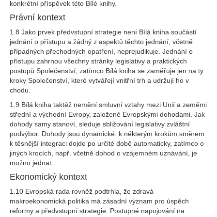
konkrétní příspěvek této Bílé knihy.
Právní kontext
1.8 Jako prvek předvstupní strategie není Bílá kniha součástí
jednání o přístupu a žádný z aspektů těchto jednání, včetně
případných přechodných opatření, neprejudikuje. Jednání o
přístupu zahrnou všechny stránky legislativy a praktických
postupů Společenství, zatímco Bílá kniha se zaměřuje jen na ty
kroky Společenství, které vytvářejí vnitřní trh a udržují ho v
chodu.
1.9 Bílá kniha taktéž nemění smluvní vztahy mezi Unií a zeměmi
střední a východní Evropy, založené Evropskými dohodami. Jak
dohody samy stanoví, sleduje sbližování legislativy zvláštní
podvýbor. Dohody jsou dynamické: k některým krokům směrem
k těsnější integraci dojde po určité době automaticky, zatímco o
jiných krocích, např. včetně dohod o vzájemném uznávání, je
možno jednat.
Ekonomický kontext
1.10 Evropská rada rovněž podtrhla, že zdravá
makroekonomická politika má zásadní význam pro úspěch
reformy a předvstupní strategie. Postupné napojování na