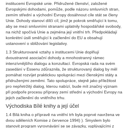
institucemi Evropské unie. Přidružené členství, založené
Evropskými dohodami, pomůže, podle názoru smluvních stran,
zemím střední a východní Evropy dosáhnout cíle stát se členy
Unie. Dohody stanoví dílčí cíl, jímž je pokrok směřující k tomu,
aby se mezi smluvními stranami uplatnily hospodářské svobody,
na nichž spočívá Unie a zejména její vnitřní trh. Předpokládají
konkrétní úsilí směřující k začlenění do EU a obsahují
ustanovení o sbližování legislativy.
1.3 Strukturované vztahy s institucemi Unie doplňují
dvoustranné asociační dohody a mnohostranný rámec
intenzívnějšího dialogu a konzultací. Evropská rada na svém
zasedání v Essenu zdůraznila, že strukturovaný dialog by měl
pomáhat rozvíjet praktickou spolupráci mezi členskými státy a
přidruženými zeměmi. Tato spolupráce, stejně jako příležitost
pro nepřetržitý dialog, kterou nabízí, bude mít značný význam
při podpoře procesu přípravy zemí střední a východní Evropy na
jejich začlenění do vnitřního trhu.
Východiska Bílé knihy a její účel
1.4 Bílá kniha o přípravě na vnitřní trh byla poprvé navržena ve
dvou sděleních Komise z července 1994) ). Smyslem bylo
stanovit program vyrovnávání se se závazky, vyplývajícími z