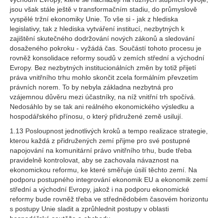
jsou však stále ještě v transformačním stadiu, do průmyslově
vyspělé tržní ekonomiky Unie. To vše si - jak z hlediska
legislativy, tak z hlediska vytváření institucí, nezbytných k
zajištění skutečného dodržování nových zákonů a sledování
dosaženého pokroku - vyžádá čas. Součástí tohoto procesu je
rovněž konsolidace reformy soudů v zemích střední a východní
Evropy. Bez nezbytných institucionálních změn by totiž přijetí
práva vnitřního trhu mohlo skončit zcela formálním převzetím
právních norem. To by nebyla základna nezbytná pro
vzájemnou důvěru mezi účastníky, na níž vnitřní trh spočívá.
Nedosáhlo by se tak ani reálného ekonomického výsledku a
hospodářského přínosu, o který přidružené země usilují.
1.13 Posloupnost jednotlivých kroků a tempo realizace strategie,
kterou každá z přidružených zemí přijme pro své postupné
napojování na komunitární právo vnitřního trhu, bude třeba
pravidelně kontrolovat, aby se zachovala návaznost na
ekonomickou reformu, ke které směřuje úsilí těchto zemí. Na
podporu postupného integrování ekonomik EU a ekonomik zemí
střední a východní Evropy, jakož i na podporu ekonomické
reformy bude rovněž třeba ve střednědobém časovém horizontu
s postupy Unie sladit a zprůhlednit postupy v oblasti