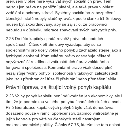
přerušení v plné míře využívat svých sociálních práv. Těmi
nejsou jen práva na peněžní plnění, ale také práva v oblasti
vzdělání a ochrany zdraví. Systémy sociálního zabezpečení
členských států nebyly sladěny, avšak podle článku 51 Smlouvy
musejí být zkoordinovány, aby se zajistilo, že pracovníci
nebudou v důsledku migrace zbavováni svých nabytých práv.
2.25 Do této kapitoly spadá rovněž právo obchodních
společností. Článek 58 Smlouvy vyžaduje, aby se se
společnostmi pro účely volného pohybu zacházelo stejně jako s
fyzickými osobami. Komunitární právo odstraňuje některé
nejvýraznější rozdílnosti vnitrostátních úprav zakládání a
fungování společností. Komunitární právo však dosud plně
nezajišťuje "volný pohyb" společností v takových záležitostech,
jako jsou přeshraniční fúze či přebírání nebo přenášení sídla.
Právní úprava, zajišťující volný pohyb kapitálu
2.26 Volný pohyb kapitálu není odůvodněn jen ekonomicky, ale i
tím, že je podmínkou volného pohybu finančních služeb a osob.
Plné liberalizace kapitálových pohybů bylo však donedávna
dosaženo pouze v rámci Společenství, zatímco vnitrostátně je
jejich kontrola pro většinu členských států nástrojem
makroekonomické politiky. Články 67-73, kterými se tato oblast