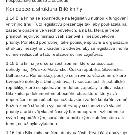
hospodářské soutěže a obchodu.
Koncepce a struktura Bílé knihy
1.14 Bílá kniha se soustřeďuje na legislativu nutnou k fungování
vnitřního trhu. Tuto legislativu prezentuje tak, aby poukázala na
zásadní opatření ve všech odvětvích, a na ta, která je třeba
přijmout nejdříve; nestačí však stanovit si meziodvětvové
priority. Poněkud podrobněji také popisuje správní a organizační
struktury, nezbytné v každém z odvětví, aby se legislativa mohla
účinně realizovat a tato realizace účinně zajišťovat.
1.15 Bílá kniha je určena šesti zemím, které už asociační
dohody mají (Polsko, Maďarsko, Česká republika, Slovensko,
Bulharsko a Rumunsko); použije se jí rovněž vůči zemím, které
Evropské dohody s Unií sjednávají (v současnosti tři pobaltské
republiky, které se sjednáváním dohod započaly, a Slovinsko).
Bílá kniha je dokumentem obecného charakteru, který svá
doporučení nepřizpůsobuje požadavkům žádné konkrétní země.
Každá země střední a východní Evropy si stanoví své vlastní
priority a určí svůj vlastní časový harmonogram - vzhledem ke
svým hospodářským, sociálním a politickým skutečnostem a k
tomu, co už bylo vykonáno.
1.16 Tato Bílá kniha se člení do dvou částí. První část analyzuje