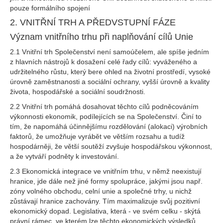
pouze formálního spojení
2. VNITŘNÍ TRH A PŘEDVSTUPNÍ FÁZE
Význam vnitřního trhu při naplňování cílů Unie
2.1 Vnitřní trh Společenství není samoúčelem, ale spíše jedním
z hlavních nástrojů k dosažení celé řady cílů: vyváženého a
udržitelného růstu, který bere ohled na životní prostředí, vysoké
úrovně zaměstnanosti a sociální ochrany, vyšší úrovně a kvality
života, hospodářské a sociální soudržnosti.
2.2 Vnitřní trh pomáhá dosahovat těchto cílů podněcováním
výkonnosti ekonomik, podílejících se na Společenství. Činí to
tím, že napomáhá účinnějšímu rozdělování (alokaci) výrobních
faktorů, že umožňuje vyrábět ve větším rozsahu a tudíž
hospodárněji, že větší soutěží zvyšuje hospodářskou výkonnost,
a že vytváří podněty k investování.
2.3 Ekonomická integrace ve vnitřním trhu, v němž neexistují
hranice, jde dále než jiné formy spolupráce, jakými jsou např.
zóny volného obchodu, celní unie a společné trhy, u nichž
zůstávají hranice zachovány. Tím maximalizuje svůj pozitivní
ekonomický dopad. Legislativa, která - ve svém celku - skýtá
právní rámec, ve kterém lze těchto ekonomických výsledků