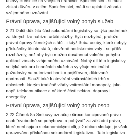
ústavy či celnice na vnějších hranicích Společenství - si musí
získat důvěru v celém Společenství, má-li se uplatnit zásada
vzájemného uznávání.
Právní úprava, zajišťující volný pohyb služeb
2.21 Další důležitá část sekundární legislativy se týká podmínek,
za kterých lze nabízet určité služby. Byla nezbytná, protože
právní úpravy členských států - i když třeba osoby, které nebyly
příslušníky těchto států, otevřeně nediskriminovaly - se příliš
rozcházely, než aby bylo možno dosáhnout volného pohybu
aplikací zásady vzájemného uznávání. Notný díl této legislativy
se týká sektoru finančních služeb a vytyčuje minimální
požadavky na autorizaci bank a pojišťoven, diktované
opatrností. Slouží také k otevírání vnitrostátních trhů v
oblastech, kterým tradičně vládly vnitrostátní monopoly, jako
např. telekomunikace a některé části sektoru dopravy i
energetiky.
Právní úprava, zajišťující volný pohyb osob
2.22 Článek 8a Smlouvy označuje široce koncipované právo
osob "svobodně se pohybovat a pobývat" za základní právo,
které není spjato s ekonomickými cíli, jež občan sleduje, je však
upravováno příslušnou sekundární legislativou. Tato legislativa