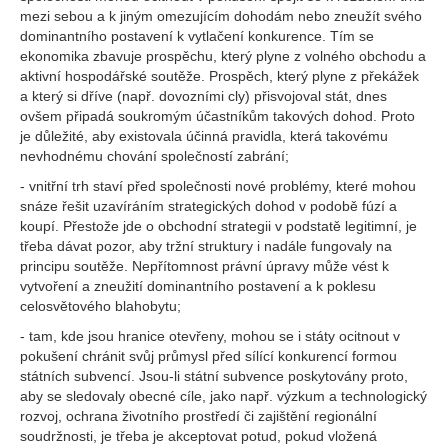
mezi sebou a k jiným omezujícím dohodám nebo zneužít svého
dominantního postavení k vytlačení konkurence. Tím se
ekonomika zbavuje prospěchu, který plyne z volného obchodu a
aktivní hospodářské soutěže. Prospěch, který plyne z překážek
a který si dříve (např. dovozními cly) přisvojoval stát, dnes
ovšem připadá soukromým účastníkům takových dohod. Proto
je důležité, aby existovala účinná pravidla, která takovému
nevhodnému chování společností zabrání;
- vnitřní trh staví před společnosti nové problémy, které mohou
snáze řešit uzavíráním strategických dohod v podobě fúzí a
koupí. Přestože jde o obchodní strategii v podstatě legitimní, je
třeba dávat pozor, aby tržní struktury i nadále fungovaly na
principu soutěže. Nepřítomnost právní úpravy může vést k
vytvoření a zneužití dominantního postavení a k poklesu
celosvětového blahobytu;
- tam, kde jsou hranice otevřeny, mohou se i státy ocitnout v
pokušení chránit svůj průmysl před sílící konkurencí formou
státních subvencí. Jsou-li státní subvence poskytovány proto,
aby se sledovaly obecné cíle, jako např. výzkum a technologický
rozvoj, ochrana životního prostředí či zajištění regionální
soudržnosti, je třeba je akceptovat potud, pokud vložená