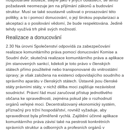
hospodářské soutěže, stejně jako v jiných oblastech, se tento
požadavek neomezuje jen na přijímání zákonů a budování
struktur. Musí se také soustavně usilovat o prosazování této
politiky, a to i pomocí donucování, o její širokou popularizaci a
akceptaci a o posilování vědomí, že bude respektována. Jedině
tehdy využívá trh plně svých možností.
Realizace a donucování
2.30 Na úrovni Společenství odpovídá za zabezpečování
realizace komunitárního práva pomocí donucování Komise a
Soudní dvůr; skutečná realizace komunitárního práva a aplikace
jím stanovených sankcí, kdekoli je toto právo v členských
státech přímo použitelné nebo transponované do vnitrostátní
úpravy; je však založena na existenci odpovídajícího soudního a
správního aparátu v členských státech. Ústavně jsou členské
státy právními státy, v nichž dělba moci zajišťuje nezávislost
soudnictví. Právní řád musí zaručovat přístup jednotlivého
občana ke spravedlnosti, zejména pokud jde o rozhodnutí
orgánů veřejné moci. Decentralizovaný ekonomický systém,
příznačný pro tržní hospodářství, rovněž vyžaduje, aby
spravedlnost byla přiměřeně rychlá. Zajištění účinné aplikace
komunitárního práva závisí také na pestrosti konkrétních
správních struktur a odborných a profesních orgánů v