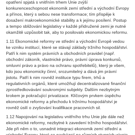
opatření spjatá s vnitřním trhem Unie zvýší
konkurenceschopnost ekonomik zemí střední a východní Evropy
a přínos, který s sebou nese transformace; tím přispěje k
dosažení makroekonomické stability a k jejímu posílení. Postup
a tempo sbližování legislativy v každé přidružené zemi je nutné
okamžitě uzpůsobit tak, aby to posilovalo ekonomickou reformu.
1.11 Ekonomické reformy ve střední a východní Evropě vedou
ke vzniku institucí, které se stávají základy tržního hospodářství.
Patří k nim systém právních a obchodních pravidel (např.
obchodní zákoník, vlastnické právo, právní úprava konkursů,
smluvní právo a právo na ochranu spotřebitelů), který je všem,
kdo jsou ekonomicky činní, srozumitelný a dává jim právní
jistotu. Patří k nim rovněž instituce typu firem, trhů a
regulativních orgánů, které umožňují decentralizované finanční
zprostředkovávání soukromými subjekty. Dalším nezbytným
krokem je pokračující privatizace. Klíčovým prvkem úspěchu
ekonomické reformy a přechodu k tržnímu hospodářství je
rovněž úsilí o zvyšování kvalifikace pracovních sil.
1.12 Napojování na legislativu vnitřního trhu Unie jde dále než
ekonomické reformy, nezbytné k zavedení tržního hospodářství.
Jde při něm o to, usnadnit integraci ekonomik zemí střední a
východní Evropy, které se nacházejí na různých stupních vývoje,