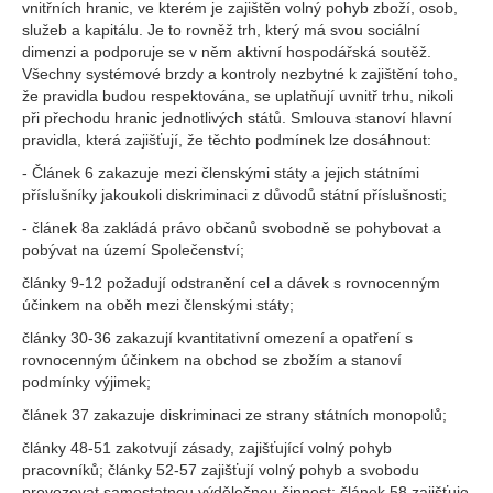
vnitřních hranic, ve kterém je zajištěn volný pohyb zboží, osob,
služeb a kapitálu. Je to rovněž trh, který má svou sociální
dimenzi a podporuje se v něm aktivní hospodářská soutěž.
Všechny systémové brzdy a kontroly nezbytné k zajištění toho,
že pravidla budou respektována, se uplatňují uvnitř trhu, nikoli
při přechodu hranic jednotlivých států. Smlouva stanoví hlavní
pravidla, která zajišťují, že těchto podmínek lze dosáhnout:
- Článek 6 zakazuje mezi členskými státy a jejich státními
příslušníky jakoukoli diskriminaci z důvodů státní příslušnosti;
- článek 8a zakládá právo občanů svobodně se pohybovat a
pobývat na území Společenství;
články 9-12 požadují odstranění cel a dávek s rovnocenným
účinkem na oběh mezi členskými státy;
články 30-36 zakazují kvantitativní omezení a opatření s
rovnocenným účinkem na obchod se zbožím a stanoví
podmínky výjimek;
článek 37 zakazuje diskriminaci ze strany státních monopolů;
články 48-51 zakotvují zásady, zajišťující volný pohyb
pracovníků; články 52-57 zajišťují volný pohyb a svobodu
provozovat samostatnou výdělečnou činnost; článek 58 zajišťuje