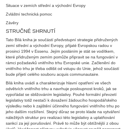
Situace v zemích střední a východní Evropy
Zvláštní technická pomoc
Závěry
STRUČNÉ SHRNUTÍ
Tato Bílá kniha je součástí předvstupní strategie přidružených
zemí střední a východní Evropy, přijaté Evropskou radou v
prosinci 1994 v Essenu. Jejím posláním je stát se vodítkem,
které přidruženým zemím pomůže připravit se na fungování v
rámci požadavků vnitřního trhu Evropské unie. Začlenění do
vnitřního trhu je třeba odlišit od vstupu do Unie, jehož součástí
bude přijetí celého souboru acquis communautaire.
Bílá kniha uvádí a charakterizuje hlavní opatření ve všech
odvětvích vnitřního trhu a navrhuje posloupnost kroků, jak se
vypořádat se sbližováním legislativy. Pouhé formální převzetí
legislativy totiž nestačí k dosažení žádoucího hospodářského
výsledku nebo k zajištění účinného fungování vnitřního trhu po
jeho dalším rozšíření. Stejný důraz se proto klade na vytváření
náležitých struktur pro realizaci této legislativy a uplatňování
sankcí za její porušování. Právě to může být obtížnější z obou