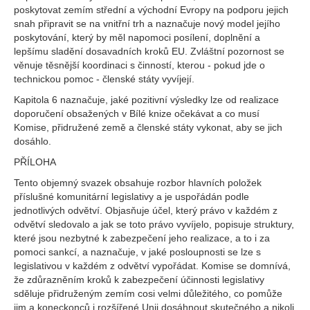
poskytovat zemím střední a východní Evropy na podporu jejich
snah připravit se na vnitřní trh a naznačuje nový model jejího
poskytování, který by měl napomoci posílení, doplnění a
lepšímu sladění dosavadních kroků EU. Zvláštní pozornost se
věnuje těsnější koordinaci s činností, kterou - pokud jde o
technickou pomoc - členské státy vyvíjejí.
Kapitola 6 naznačuje, jaké pozitivní výsledky lze od realizace
doporučení obsažených v Bílé knize očekávat a co musí
Komise, přidružené země a členské státy vykonat, aby se jich
dosáhlo.
PŘÍLOHA
Tento objemný svazek obsahuje rozbor hlavních položek
příslušné komunitární legislativy a je uspořádán podle
jednotlivých odvětví. Objasňuje účel, který právo v každém z
odvětví sledovalo a jak se toto právo vyvíjelo, popisuje struktury,
které jsou nezbytné k zabezpečení jeho realizace, a to i za
pomoci sankcí, a naznačuje, v jaké posloupnosti se lze s
legislativou v každém z odvětví vypořádat. Komise se domnívá,
že zdůrazněním kroků k zabezpečení účinnosti legislativy
sděluje přidruženým zemím cosi velmi důležitého, co pomůže
jim a koneckonců i rozšířené Unii dosáhnout skutečného a nikoli