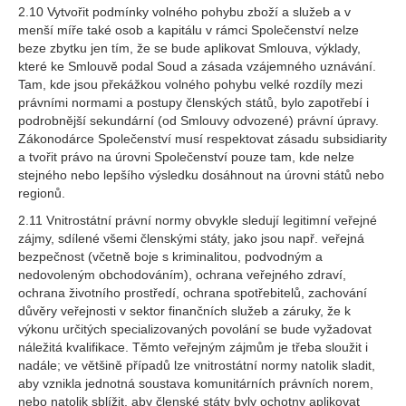
2.10 Vytvořit podmínky volného pohybu zboží a služeb a v
menší míře také osob a kapitálu v rámci Společenství nelze
beze zbytku jen tím, že se bude aplikovat Smlouva, výklady,
které ke Smlouvě podal Soud a zásada vzájemného uznávání.
Tam, kde jsou překážkou volného pohybu velké rozdíly mezi
právními normami a postupy členských států, bylo zapotřebí i
podrobnější sekundární (od Smlouvy odvozené) právní úpravy.
Zákonodárce Společenství musí respektovat zásadu subsidiarity
a tvořit právo na úrovni Společenství pouze tam, kde nelze
stejného nebo lepšího výsledku dosáhnout na úrovni států nebo
regionů.
2.11 Vnitrostátní právní normy obvykle sledují legitimní veřejné
zájmy, sdílené všemi členskými státy, jako jsou např. veřejná
bezpečnost (včetně boje s kriminalitou, podvodným a
nedovoleným obchodováním), ochrana veřejného zdraví,
ochrana životního prostředí, ochrana spotřebitelů, zachování
důvěry veřejnosti v sektor finančních služeb a záruky, že k
výkonu určitých specializovaných povolání se bude vyžadovat
náležitá kvalifikace. Těmto veřejným zájmům je třeba sloužit i
nadále; ve většině případů lze vnitrostátní normy natolik sladit,
aby vznikla jednotná soustava komunitárních právních norem,
nebo natolik sblížit, aby členské státy byly ochotny aplikovat