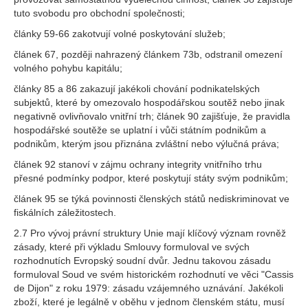
tuto svobodu pro obchodní společnosti;
články 59-66 zakotvují volné poskytování služeb;
článek 67, později nahrazený článkem 73b, odstranil omezení
volného pohybu kapitálu;
články 85 a 86 zakazují jakékoli chování podnikatelských
subjektů, které by omezovalo hospodářskou soutěž nebo jinak
negativně ovlivňovalo vnitřní trh; článek 90 zajišťuje, že pravidla
hospodářské soutěže se uplatní i vůči státním podnikům a
podnikům, kterým jsou přiznána zvláštní nebo výlučná práva;
článek 92 stanoví v zájmu ochrany integrity vnitřního trhu
přesné podmínky podpor, které poskytují státy svým podnikům;
článek 95 se týká povinnosti členských států nediskriminovat ve
fiskálních záležitostech.
2.7 Pro vývoj právní struktury Unie mají klíčový význam rovněž
zásady, které při výkladu Smlouvy formuloval ve svých
rozhodnutích Evropský soudní dvůr. Jednu takovou zásadu
formuloval Soud ve svém historickém rozhodnutí ve věci "Cassis
de Dijon" z roku 1979: zásadu vzájemného uznávání. Jakékoli
zboží, které je legálně v oběhu v jednom členském státu, musí