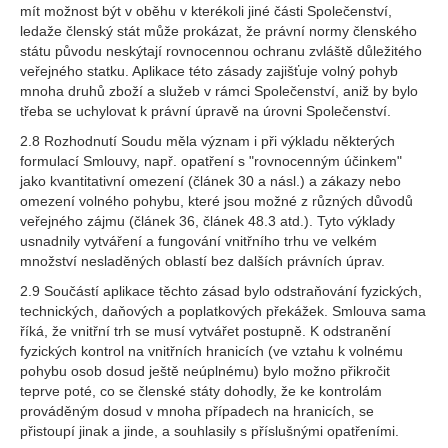
mít možnost být v oběhu v kterékoli jiné části Společenství,
ledaže členský stát může prokázat, že právní normy členského
státu původu neskýtají rovnocennou ochranu zvláště důležitého
veřejného statku. Aplikace této zásady zajišťuje volný pohyb
mnoha druhů zboží a služeb v rámci Společenství, aniž by bylo
třeba se uchylovat k právní úpravě na úrovni Společenství.
2.8 Rozhodnutí Soudu měla význam i při výkladu některých
formulací Smlouvy, např. opatření s "rovnocenným účinkem"
jako kvantitativní omezení (článek 30 a násl.) a zákazy nebo
omezení volného pohybu, které jsou možné z různých důvodů
veřejného zájmu (článek 36, článek 48.3 atd.). Tyto výklady
usnadnily vytváření a fungování vnitřního trhu ve velkém
množství nesladěných oblastí bez dalších právních úprav.
2.9 Součástí aplikace těchto zásad bylo odstraňování fyzických,
technických, daňových a poplatkových překážek. Smlouva sama
říká, že vnitřní trh se musí vytvářet postupně. K odstranění
fyzických kontrol na vnitřních hranicích (ve vztahu k volnému
pohybu osob dosud ještě neúplnému) bylo možno přikročit
teprve poté, co se členské státy dohodly, že ke kontrolám
prováděným dosud v mnoha případech na hranicích, se
přistoupí jinak a jinde, a souhlasily s příslušnými opatřeními.