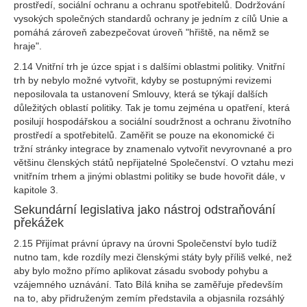
prostředí, sociální ochranu a ochranu spotřebitelů. Dodržování
vysokých společných standardů ochrany je jedním z cílů Unie a
pomáhá zároveň zabezpečovat úroveň "hřiště, na němž se
hraje".
2.14 Vnitřní trh je úzce spjat i s dalšími oblastmi politiky. Vnitřní
trh by nebylo možné vytvořit, kdyby se postupnými revizemi
neposilovala ta ustanovení Smlouvy, která se týkají dalších
důležitých oblastí politiky. Tak je tomu zejména u opatření, která
posilují hospodářskou a sociální soudržnost a ochranu životního
prostředí a spotřebitelů. Zaměřit se pouze na ekonomické či
tržní stránky integrace by znamenalo vytvořit nevyrovnané a pro
většinu členských států nepřijatelné Společenství. O vztahu mezi
vnitřním trhem a jinými oblastmi politiky se bude hovořit dále, v
kapitole 3.
Sekundární legislativa jako nástroj odstraňování
překážek
2.15 Přijímat právní úpravy na úrovni Společenství bylo tudíž
nutno tam, kde rozdíly mezi členskými státy byly příliš velké, než
aby bylo možno přímo aplikovat zásadu svobody pohybu a
vzájemného uznávání. Tato Bílá kniha se zaměřuje především
na to, aby přidruženým zemím představila a objasnila rozsáhlý