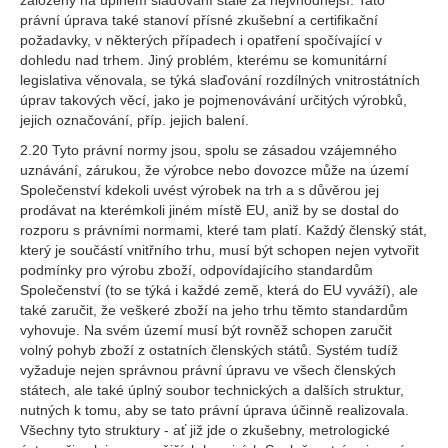
založený na úplném slaďování stále za nejvhodnější. Tato
právní úprava také stanoví přísné zkušební a certifikační
požadavky, v některých případech i opatření spočívající v
dohledu nad trhem. Jiný problém, kterému se komunitární
legislativa věnovala, se týká slaďování rozdílných vnitrostátních
úprav takových věcí, jako je pojmenovávání určitých výrobků,
jejich označování, příp. jejich balení.
2.20 Tyto právní normy jsou, spolu se zásadou vzájemného
uznávání, zárukou, že výrobce nebo dovozce může na území
Společenství kdekoli uvést výrobek na trh a s důvěrou jej
prodávat na kterémkoli jiném místě EU, aniž by se dostal do
rozporu s právními normami, které tam platí. Každý členský stát,
který je součástí vnitřního trhu, musí být schopen nejen vytvořit
podmínky pro výrobu zboží, odpovídajícího standardům
Společenství (to se týká i každé země, která do EU vyváží), ale
také zaručit, že veškeré zboží na jeho trhu těmto standardům
vyhovuje. Na svém území musí být rovněž schopen zaručit
volný pohyb zboží z ostatních členských států. Systém tudíž
vyžaduje nejen správnou právní úpravu ve všech členských
státech, ale také úplný soubor technických a dalších struktur,
nutných k tomu, aby se tato právní úprava účinně realizovala.
Všechny tyto struktury - ať již jde o zkušebny, metrologické