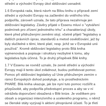
střední a východní Evropy úkol sbližování usnadnit.
1.6 Evropská rada, která návrh na Bílou knihu o přípravě zemí
střední a východní Evropy na začlenění do vnitřního trhu
podpořila, zároveň uznala, že tato příprava nezahrnuje jen
sbližování legislativy. Závěry přijaté v Essenu mluví o "vytváření
podmínek pro zřízení jednotného trhu" a charakterizují úkoly,
které před přidruženými zeměmi stojí, včetně přijetí "legislativy a
dalších právních úprav, standardů a metod osvědčování, jež by
byly slučitelné s těmi, které platí, resp. jichž se v Evropské unii
používá". Kromě sbližování legislativy proto Bílá kniha
vyjmenovává a popisuje i struktury nezbytné k tomu, aby
legislativa byla účinná. To je druhý příspěvek Bílé knihy.
1.7 V Essenu se rovněž uznalo, že země střední a východní
Evropy mají-li tento úkol zvládnout, budou potřebovat pomoc.
Pomoc při sbližování legislativy už Unie přidruženým zemím v
rámci Evropských dohod poskytuje, a to prostřednictvím
PHARE. Bílá kniha ukazuje, jak lze nyní tuto pomoc rozšířit a
přizpůsobit, aby podpořila předvstupní proces a aby se v ní
odrážela doporučení obsažená v Bílé knize. Je vodítkem pro
obsah a organizaci intenzívního a uceleného programu, v němž
se členské státy vyzývají k aktivní plnoprávné účasti. To je třetí