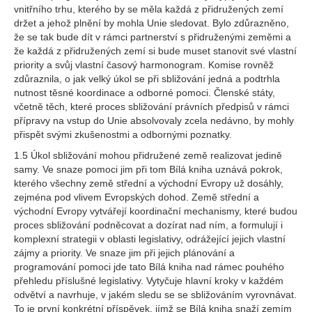
vnitřního trhu, kterého by se měla každá z přidružených zemí
držet a jehož plnění by mohla Unie sledovat. Bylo zdůrazněno,
že se tak bude dít v rámci partnerství s přidruženými zeměmi a
že každá z přidružených zemí si bude muset stanovit své vlastní
priority a svůj vlastní časový harmonogram. Komise rovněž
zdůraznila, o jak velký úkol se při sbližování jedná a podtrhla
nutnost těsné koordinace a odborné pomoci. Členské státy,
včetně těch, které proces sbližování právních předpisů v rámci
přípravy na vstup do Unie absolvovaly zcela nedávno, by mohly
přispět svými zkušenostmi a odbornými poznatky.
1.5 Úkol sbližování mohou přidružené země realizovat jedině
samy. Ve snaze pomoci jim při tom Bílá kniha uznává pokrok,
kterého všechny země střední a východní Evropy už dosáhly,
zejména pod vlivem Evropských dohod. Země střední a
východní Evropy vytvářejí koordinační mechanismy, které budou
proces sbližování podněcovat a dozírat nad ním, a formulují i
komplexní strategii v oblasti legislativy, odrážející jejich vlastní
zájmy a priority. Ve snaze jim při jejich plánování a
programování pomoci jde tato Bílá kniha nad rámec pouhého
přehledu příslušné legislativy. Vytyčuje hlavní kroky v každém
odvětví a navrhuje, v jakém sledu se se sbližováním vyrovnávat.
To je první konkrétní příspěvek, jímž se Bílá kniha snaží zemím