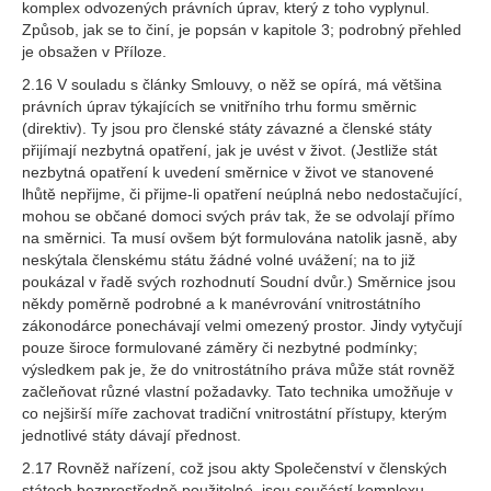
komplex odvozených právních úprav, který z toho vyplynul.
Způsob, jak se to činí, je popsán v kapitole 3; podrobný přehled
je obsažen v Příloze.
2.16 V souladu s články Smlouvy, o něž se opírá, má většina
právních úprav týkajících se vnitřního trhu formu směrnic
(direktiv). Ty jsou pro členské státy závazné a členské státy
přijímají nezbytná opatření, jak je uvést v život. (Jestliže stát
nezbytná opatření k uvedení směrnice v život ve stanovené
lhůtě nepřijme, či přijme-li opatření neúplná nebo nedostačující,
mohou se občané domoci svých práv tak, že se odvolají přímo
na směrnici. Ta musí ovšem být formulována natolik jasně, aby
neskýtala členskému státu žádné volné uvážení; na to již
poukázal v řadě svých rozhodnutí Soudní dvůr.) Směrnice jsou
někdy poměrně podrobné a k manévrování vnitrostátního
zákonodárce ponechávají velmi omezený prostor. Jindy vytyčují
pouze široce formulované záměry či nezbytné podmínky;
výsledkem pak je, že do vnitrostátního práva může stát rovněž
začleňovat různé vlastní požadavky. Tato technika umožňuje v
co nejširší míře zachovat tradiční vnitrostátní přístupy, kterým
jednotlivé státy dávají přednost.
2.17 Rovněž nařízení, což jsou akty Společenství v členských
státech bezprostředně použitelné, jsou součástí komplexu