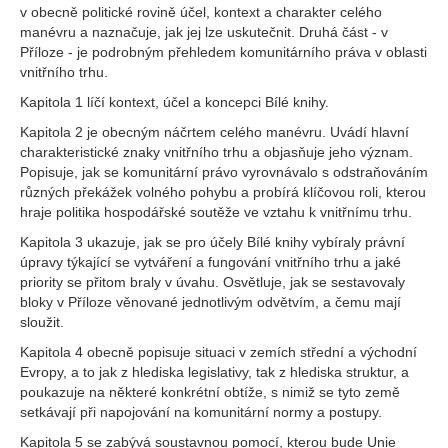
v obecně politické rovině účel, kontext a charakter celého
manévru a naznačuje, jak jej lze uskutečnit. Druhá část - v
Příloze - je podrobným přehledem komunitárního práva v oblasti
vnitřního trhu.
Kapitola 1 líčí kontext, účel a koncepci Bílé knihy.
Kapitola 2 je obecným náčrtem celého manévru. Uvádí hlavní
charakteristické znaky vnitřního trhu a objasňuje jeho význam.
Popisuje, jak se komunitární právo vyrovnávalo s odstraňováním
různých překážek volného pohybu a probírá klíčovou roli, kterou
hraje politika hospodářské soutěže ve vztahu k vnitřnímu trhu.
Kapitola 3 ukazuje, jak se pro účely Bílé knihy vybíraly právní
úpravy týkající se vytváření a fungování vnitřního trhu a jaké
priority se přitom braly v úvahu. Osvětluje, jak se sestavovaly
bloky v Příloze věnované jednotlivým odvětvím, a čemu mají
sloužit.
Kapitola 4 obecně popisuje situaci v zemích střední a východní
Evropy, a to jak z hlediska legislativy, tak z hlediska struktur, a
poukazuje na některé konkrétní obtíže, s nimiž se tyto země
setkávají při napojování na komunitární normy a postupy.
Kapitola 5 se zabývá soustavnou pomocí, kterou bude Unie