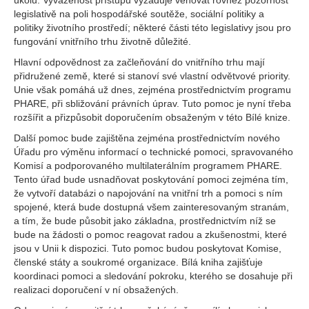
úkolů. Vyváženost přístupu vyžaduje věnovat rovněž pozornost
legislativě na poli hospodářské soutěže, sociální politiky a
politiky životního prostředí; některé části této legislativy jsou pro
fungování vnitřního trhu životně důležité.
Hlavní odpovědnost za začleňování do vnitřního trhu mají
přidružené země, které si stanoví své vlastní odvětvové priority.
Unie však pomáhá už dnes, zejména prostřednictvím programu
PHARE, při sbližování právních úprav. Tuto pomoc je nyní třeba
rozšířit a přizpůsobit doporučením obsaženým v této Bílé knize.
Další pomoc bude zajištěna zejména prostřednictvím nového
Úřadu pro výměnu informací o technické pomoci, spravovaného
Komisí a podporovaného multilaterálním programem PHARE.
Tento úřad bude usnadňovat poskytování pomoci zejména tím,
že vytvoří databázi o napojování na vnitřní trh a pomoci s ním
spojené, která bude dostupná všem zainteresovaným stranám,
a tím, že bude působit jako základna, prostřednictvím níž se
bude na žádosti o pomoc reagovat radou a zkušenostmi, které
jsou v Unii k dispozici. Tuto pomoc budou poskytovat Komise,
členské státy a soukromé organizace. Bílá kniha zajišťuje
koordinaci pomoci a sledování pokroku, kterého se dosahuje při
realizaci doporučení v ní obsažených.