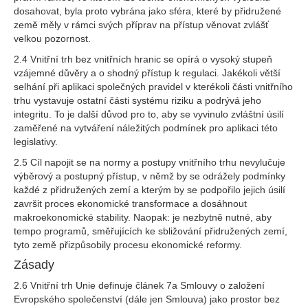
dosahovat, byla proto vybrána jako sféra, které by přidružené
země měly v rámci svých příprav na přístup věnovat zvlášť
velkou pozornost.
2.4 Vnitřní trh bez vnitřních hranic se opírá o vysoký stupeň
vzájemné důvěry a o shodný přístup k regulaci. Jakékoli větší
selhání při aplikaci společných pravidel v kterékoli části vnitřního
trhu vystavuje ostatní části systému riziku a podrývá jeho
integritu. To je další důvod pro to, aby se vyvinulo zvláštní úsilí
zaměřené na vytváření náležitých podmínek pro aplikaci této
legislativy.
2.5 Cíl napojit se na normy a postupy vnitřního trhu nevylučuje
výběrový a postupný přístup, v němž by se odrážely podmínky
každé z přidružených zemí a kterým by se podpořilo jejich úsilí
završit proces ekonomické transformace a dosáhnout
makroekonomické stability. Naopak: je nezbytně nutné, aby
tempo programů, směřujících ke sbližování přidružených zemí,
tyto země přizpůsobily procesu ekonomické reformy.
Zásady
2.6 Vnitřní trh Unie definuje článek 7a Smlouvy o založení
Evropského společenství (dále jen Smlouva) jako prostor bez