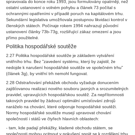
spravovala do konce roku 1993, jsou formulovány opatrněji, než
ostatní ustanovení o volném pohybu a článek 73 počítal s
ochrannými opatřeními v případě poruch na kapitálovém trhu.
Sekundární legislativa umožňovala postupnou likvidaci kontrol v
členských státech. Počínaje rokem 1994 nahrazují původní
ustanovení články 73b-73g, rozšiřující zákaz omezení a jsou
přímo použitelné.
Politika hospodářské soutěže
2.27 Politika hospodářské soutěže je základem vytváření
vnitřního trhu. Bez "zavedení systému, který by zajistil, že
nedojde k narušení hospodářské soutěže ve společném trhu"
(článek 3g), by vnitřní trh nemohl fungovat.
2.28 Odstraňování překážek obchodu vyžaduje donucením
zajišťovanou realizaci nového souboru jasných a srozumitelných
pravidel, upravujících hospodářskou soutěž. Za nepřítomnosti
takových pravidel by žádoucí optimální umísťování zdrojů
naráželo na chování, které odporuje hospodářské soutěži.
Normy hospodářské soutěže musejí upravovat chování
společností i států ve čtyřech hlavních oblastech:
- tam, kde padají překážky, kladené obchodu státem, se
společnosti mohou ocitnout v pokušení spojit se k rozdělení trhu