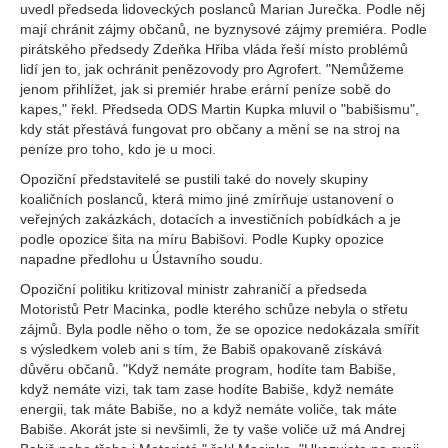
uvedl předseda lidoveckých poslanců Marian Jurečka. Podle něj
mají chránit zájmy občanů, ne byznysové zájmy premiéra. Podle
pirátského předsedy Zdeňka Hřiba vláda řeší místo problémů
lidí jen to, jak ochránit penězovody pro Agrofert. "Nemůžeme
jenom přihlížet, jak si premiér hrabe erární peníze sobě do
kapes," řekl. Předseda ODS Martin Kupka mluvil o "babišismu",
kdy stát přestává fungovat pro občany a mění se na stroj na
peníze pro toho, kdo je u moci.
Opoziční představitelé se pustili také do novely skupiny
koaličních poslanců, která mimo jiné zmírňuje ustanovení o
veřejných zakázkách, dotacích a investičních pobídkách a je
podle opozice šita na míru Babišovi. Podle Kupky opozice
napadne předlohu u Ústavního soudu.
Opoziční politiku kritizoval ministr zahraničí a předseda
Motoristů Petr Macinka, podle kterého schůze nebyla o střetu
zájmů. Byla podle něho o tom, že se opozice nedokázala smířit
s výsledkem voleb ani s tím, že Babiš opakovaně získává
důvěru občanů. "Když nemáte program, hodíte tam Babiše,
když nemáte vizi, tak tam zase hodíte Babiše, když nemáte
energii, tak máte Babiše, no a když nemáte voliče, tak máte
Babiše. Akorát jste si nevšimli, že ty vaše voliče už má Andrej