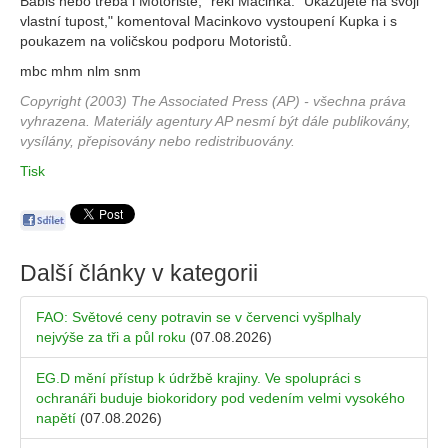
Babiš nebo třeba i Motoristé," řekl Macinka. "Ukazujete na svoji
vlastní tupost," komentoval Macinkovo vystoupení Kupka i s
poukazem na voličskou podporu Motoristů.
mbc mhm nlm snm
Copyright (2003) The Associated Press (AP) - všechna práva
vyhrazena. Materiály agentury AP nesmí být dále publikovány,
vysílány, přepisovány nebo redistribuovány.
Tisk
Další články v kategorii
FAO: Světové ceny potravin se v červenci vyšplhaly
nejvýše za tři a půl roku
(07.08.2026)
EG.D mění přístup k údržbě krajiny. Ve spolupráci s
ochranáři buduje biokoridory pod vedením velmi vysokého
napětí
(07.08.2026)