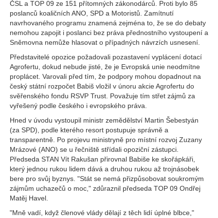
ČSL a TOP 09 ze 151 přítomných zákonodárců. Proti bylo 85
poslanců koaličních ANO, SPD a Motoristů. Zamítnutí
navrhovaného programu znamená zejména to, že se do debaty
nemohou zapojit i poslanci bez práva přednostního vystoupení a
Sněmovna nemůže hlasovat o případných návrzích usnesení.
Představitelé opozice požadovali pozastavení vyplácení dotací
Agrofertu, dokud nebude jisté, že je Evropská unie neodmítne
proplácet. Varovali před tím, že podpory mohou dopadnout na
český státní rozpočet Babiš vložil v únoru akcie Agrofertu do
svěřenského fondu RSVP Trust. Považuje tím střet zájmů za
vyřešený podle českého i evropského práva.
Hned v úvodu vystoupil ministr zemědělství Martin Šebestyán
(za SPD), podle kterého resort postupuje správně a
transparentně. Po projevu ministryně pro místní rozvoj Zuzany
Mrázové (ANO) se u řečniště střídali opoziční zástupci.
Předseda STAN Vít Rakušan přirovnal Babiše ke skořápkáři,
který jednou rukou lidem dává a druhou rukou až trojnásobek
bere pro svůj byznys. "Stát se nemá přizpůsobovat soukromým
zájmům uchazečů o moc," zdůraznil předseda TOP 09 Ondřej
Matěj Havel.
"Mně vadí, když členové vlády dělají z těch lidí úplné blbce,"