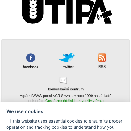
Agrární WWW portál AGRIS vznikl v roce 1999 na základě
spolupráce
České zemědělské univerzity v Praze
s
Ministerstvem zemědělství ČR
We use cookies!
© Copyright AGRIS 2000-2026 -
ISSN 1213-1369
- Publikování a šíření
Hi, this website uses essential cookies to ensure its proper
obsahu agrárního WWW portálu AGRIS je možné
operation and tracking cookies to understand how you
(pokud není uvedeno jinak) pouze za podmínky uvedení zdroje v podobě