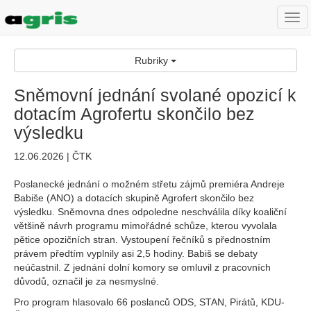
Togg
navi
Rubriky
Sněmovní jednání svolané opozicí k
dotacím Agrofertu skončilo bez
výsledku
12.06.2026 | ČTK
Poslanecké jednání o možném střetu zájmů premiéra Andreje
Babiše (ANO) a dotacích skupině Agrofert skončilo bez
výsledku. Sněmovna dnes odpoledne neschválila díky koaliční
většině návrh programu mimořádné schůze, kterou vyvolala
pětice opozičních stran. Vystoupení řečníků s přednostním
právem předtím vyplnily asi 2,5 hodiny. Babiš se debaty
neúčastnil. Z jednání dolní komory se omluvil z pracovních
důvodů, označil je za nesmyslné.
Pro program hlasovalo 66 poslanců ODS, STAN, Pirátů, KDU-