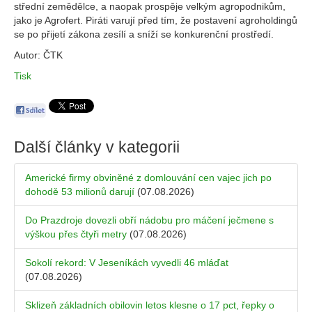
střední zemědělce, a naopak prospěje velkým agropodnikům,
jako je Agrofert. Piráti varují před tím, že postavení agroholdingů
se po přijetí zákona zesílí a sníží se konkurenční prostředí.
Autor: ČTK
Tisk
Další články v kategorii
Americké firmy obviněné z domlouvání cen vajec jich po
dohodě 53 milionů darují
(07.08.2026)
Do Prazdroje dovezli obří nádobu pro máčení ječmene s
výškou přes čtyři metry
(07.08.2026)
Sokolí rekord: V Jeseníkách vyvedli 46 mláďat
(07.08.2026)
Sklizeň základních obilovin letos klesne o 17 pct, řepky o