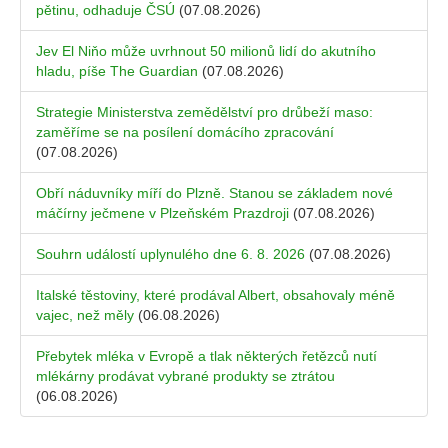
pětinu, odhaduje ČSÚ
(07.08.2026)
Jev El Niňo může uvrhnout 50 milionů lidí do akutního
hladu, píše The Guardian
(07.08.2026)
Strategie Ministerstva zemědělství pro drůbeží maso:
zaměříme se na posílení domácího zpracování
(07.08.2026)
Obří náduvníky míří do Plzně. Stanou se základem nové
máčírny ječmene v Plzeňském Prazdroji
(07.08.2026)
Souhrn událostí uplynulého dne 6. 8. 2026
(07.08.2026)
Italské těstoviny, které prodával Albert, obsahovaly méně
vajec, než měly
(06.08.2026)
Přebytek mléka v Evropě a tlak některých řetězců nutí
mlékárny prodávat vybrané produkty se ztrátou
(06.08.2026)