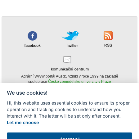
Agrární WWW portál AGRIS vznikl v roce 1999 na základě
spolupráce
České zemědělské univerzity v Praze
s
Ministerstvem zemědělství ČR
We use cookies!
© Copyright AGRIS 2000-2026 -
ISSN 1213-1369
- Publikování a šíření
Hi, this website uses essential cookies to ensure its proper
obsahu agrárního WWW portálu AGRIS je možné
operation and tracking cookies to understand how you
(pokud není uvedeno jinak) pouze za podmínky uvedení zdroje v podobě
www.agris.cz a data publikace v AGRISu.
interact with it. The latter will be set only after consent.
cookies
Let me choose
Zobrazit desktopovou verzi
Accept all