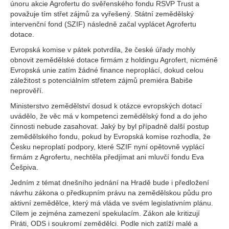
únoru akcie Agrofertu do svěřenského fondu RSVP Trust a
považuje tím střet zájmů za vyřešený. Státní zemědělský
intervenční fond (SZIF) následně začal vyplácet Agrofertu
dotace.
Evropská komise v pátek potvrdila, že české úřady mohly
obnovit zemědělské dotace firmám z holdingu Agrofert, nicméně
Evropská unie zatím žádné finance neproplácí, dokud celou
záležitost s potenciálním střetem zájmů premiéra Babiše
neprověří.
Ministerstvo zemědělství dosud k otázce evropských dotací
uvádělo, že věc má v kompetenci zemědělský fond a do jeho
činnosti nebude zasahovat. Jaký by byl případně další postup
zemědělského fondu, pokud by Evropská komise rozhodla, že
Česku neproplatí podpory, které SZIF nyní opětovně vyplácí
firmám z Agrofertu, nechtěla předjímat ani mluvčí fondu Eva
Češpiva.
Jedním z témat dnešního jednání na Hradě bude i předložení
návrhu zákona o předkupním právu na zemědělskou půdu pro
aktivní zemědělce, který má vláda ve svém legislativním plánu.
Cílem je zejména zamezení spekulacím. Zákon ale kritizují
Piráti, ODS i soukromí zemědělci. Podle nich zatíží malé a