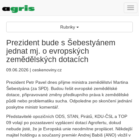
Togg
navi
Rubriky
Prezident bude s Šebestyánem
jednat mj. o evropských
zemědělských dotacích
09.06.2026 | ceskenoviny.cz
Prezident Petr Pavel dnes přijme ministra zemědělství Martina
Šebestyána (za SPD). Budou řešit evropské zemědělské
dotace, připravované změny předkupního práva k zemědělské
půdě nebo problematiku sucha. Odpoledne po skončení jednání
poskytne ministr komentář.
Představitelé opozičních ODS, STAN, Pirátů, KDU-ČSL a TOP
09 volají po pozastavení vyplácení dotací Agrofertu, dokud
nebude jisté, že je Evropská unie neodmítne proplácet. Někdejší
majitel holdingu a současný premiér Andrej Babiš (ANO) vložil v