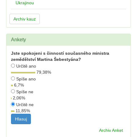
Ukrajinou
Archiv kauz
Ankety
Jste spokojeni s činností současného ministra
zemědělství Martina Šebestyána?
Určitě ano
79,38
%
Spíše ano
6,7
%
Spíše ne
2,06
%
Určitě ne
11,85
%
Archiv Anket