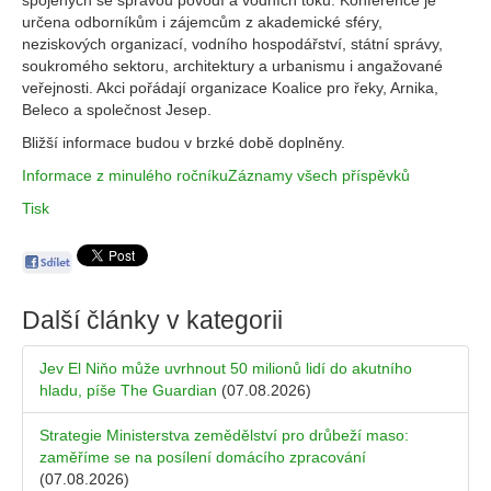
spojených se správou povodí a vodních toků. Konference je
určena odborníkům i zájemcům z akademické sféry,
neziskových organizací, vodního hospodářství, státní správy,
soukromého sektoru, architektury a urbanismu i angažované
veřejnosti. Akci pořádají organizace Koalice pro řeky, Arnika,
Beleco a společnost Jesep.
Bližší informace budou v brzké době doplněny.
Informace z minulého ročníku
Záznamy všech příspěvků
Tisk
Další články v kategorii
Jev El Niňo může uvrhnout 50 milionů lidí do akutního
hladu, píše The Guardian
(07.08.2026)
Strategie Ministerstva zemědělství pro drůbeží maso:
zaměříme se na posílení domácího zpracování
(07.08.2026)