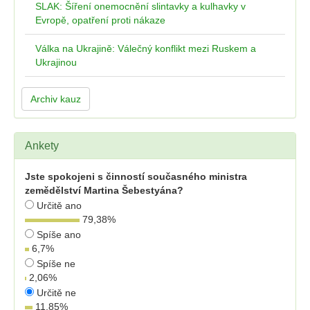
SLAK: Šíření onemocnění slintavky a kulhavky v
Evropě, opatření proti nákaze
Válka na Ukrajině: Válečný konflikt mezi Ruskem a
Ukrajinou
Archiv kauz
Ankety
Jste spokojeni s činností současného ministra
zemědělství Martina Šebestyána?
Určitě ano
79,38
%
Spíše ano
6,7
%
Spíše ne
2,06
%
Určitě ne
11,85
%