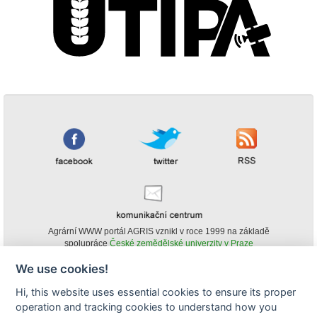
Agrární WWW portál AGRIS vznikl v roce 1999 na základě
spolupráce
České zemědělské univerzity v Praze
s
Ministerstvem zemědělství ČR
We use cookies!
© Copyright AGRIS 2000-2026 -
ISSN 1213-1369
- Publikování a šíření
Hi, this website uses essential cookies to ensure its proper
obsahu agrárního WWW portálu AGRIS je možné
operation and tracking cookies to understand how you
(pokud není uvedeno jinak) pouze za podmínky uvedení zdroje v podobě