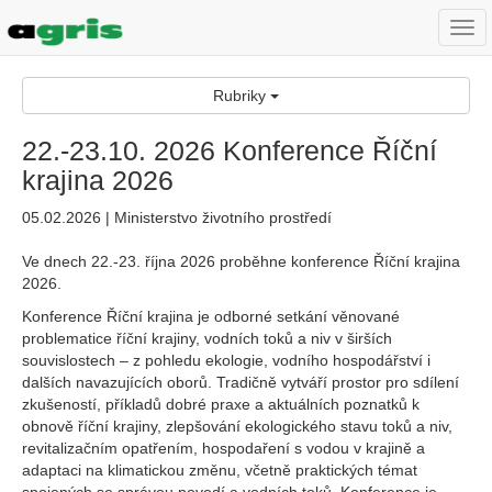
Togg
navi
Rubriky
22.-23.10. 2026 Konference Říční
krajina 2026
05.02.2026 | Ministerstvo životního prostředí
Ve dnech 22.-23. října 2026 proběhne konference Říční krajina
2026.
Konference Říční krajina je odborné setkání věnované
problematice říční krajiny, vodních toků a niv v širších
souvislostech – z pohledu ekologie, vodního hospodářství i
dalších navazujících oborů. Tradičně vytváří prostor pro sdílení
zkušeností, příkladů dobré praxe a aktuálních poznatků k
obnově říční krajiny, zlepšování ekologického stavu toků a niv,
revitalizačním opatřením, hospodaření s vodou v krajině a
adaptaci na klimatickou změnu, včetně praktických témat