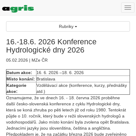
Togg
navi
Rubriky
16.-18.6. 2026 Konference
Hydrologické dny 2026
05.02.2026 | MZe ČR
Datum akce:
16. 6. 2026 –18. 6. 2026
Místo konání:
Bratislava
Kategorie
Vzdělávací akce (konference, kurzy, přednášky
akce:
atd.)
Oznamujeme, že ve dnech 16. - 18. června 2026 proběhne
další česko-slovenská konference z cyklu Hydrologické dny,
která se koná zhruba po pěti letech již od roku 1980. Tentokrát
půjde o 10. ročník, který bude v režii slovenských hydrologů a
vodohospodářů. Jako místo konání byla zvolena opět Bratislava.
Jednacími jazyky jsou slovenština, čeština a angličtina.
Předpokladem je, že na začátku března 2026 bude zveřejněno