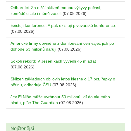
Odborníci: Za nižší sklizeň mohou výkyvy počasí,
zemědělci ale i méně zaseli
(07.08.2026)
Existují konference. A pak existují pivovarské konference.
(07.08.2026)
Americké firmy obviněné z domlouvání cen vajec jich po
dohodě 53 milionů darují
(07.08.2026)
Sokolí rekord: V Jeseníkách vyvedli 46 mláďat
(07.08.2026)
Sklizeň základních obilovin letos klesne o 17 pct, řepky o
pětinu, odhaduje ČSÚ
(07.08.2026)
Jev El Niňo může uvrhnout 50 milionů lidí do akutního
hladu, píše The Guardian
(07.08.2026)
Nejčtenější