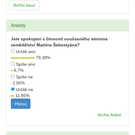
Archiv kauz
Ankety
Jste spokojeni s činností současného ministra
zemědělství Martina Šebestyána?
Určitě ano
79,38
%
Spíše ano
6,7
%
Spíše ne
2,06
%
Určitě ne
11,85
%
Archiv Anket