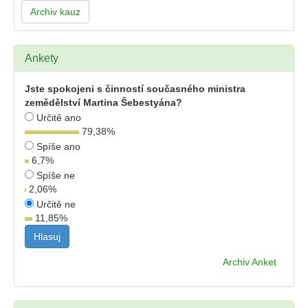
Archiv kauz
Ankety
Jste spokojeni s činností současného ministra
zemědělství Martina Šebestyána?
Určitě ano
79,38
%
Spíše ano
6,7
%
Spíše ne
2,06
%
Určitě ne
11,85
%
Archiv Anket