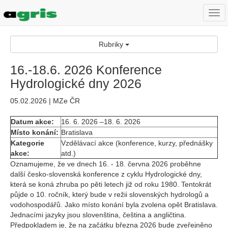
Togg
navi
Rubriky
16.-18.6. 2026 Konference
Hydrologické dny 2026
05.02.2026 | MZe ČR
Datum akce:
16. 6. 2026 –18. 6. 2026
Místo konání:
Bratislava
Kategorie
Vzdělávací akce (konference, kurzy, přednášky
akce:
atd.)
Oznamujeme, že ve dnech 16. - 18. června 2026 proběhne
další česko-slovenská konference z cyklu Hydrologické dny,
která se koná zhruba po pěti letech již od roku 1980. Tentokrát
půjde o 10. ročník, který bude v režii slovenských hydrologů a
vodohospodářů. Jako místo konání byla zvolena opět Bratislava.
Jednacími jazyky jsou slovenština, čeština a angličtina.
Předpokladem je, že na začátku března 2026 bude zveřejněno