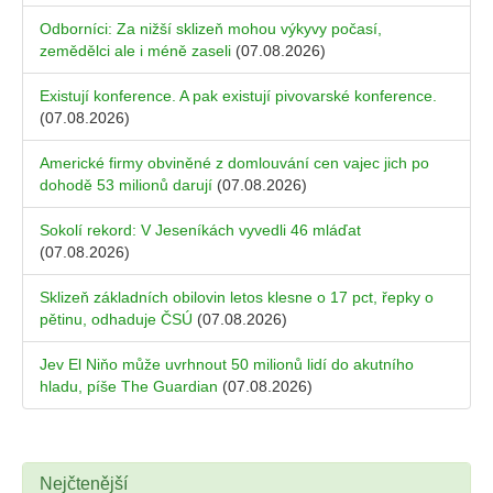
Odborníci: Za nižší sklizeň mohou výkyvy počasí,
zemědělci ale i méně zaseli
(07.08.2026)
Existují konference. A pak existují pivovarské konference.
(07.08.2026)
Americké firmy obviněné z domlouvání cen vajec jich po
dohodě 53 milionů darují
(07.08.2026)
Sokolí rekord: V Jeseníkách vyvedli 46 mláďat
(07.08.2026)
Sklizeň základních obilovin letos klesne o 17 pct, řepky o
pětinu, odhaduje ČSÚ
(07.08.2026)
Jev El Niňo může uvrhnout 50 milionů lidí do akutního
hladu, píše The Guardian
(07.08.2026)
Nejčtenější