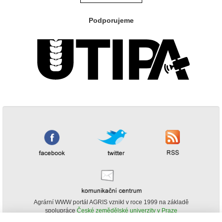
Podporujeme
Agrární WWW portál AGRIS vznikl v roce 1999 na základě
spolupráce
České zemědělské univerzity v Praze
s
Ministerstvem zemědělství ČR