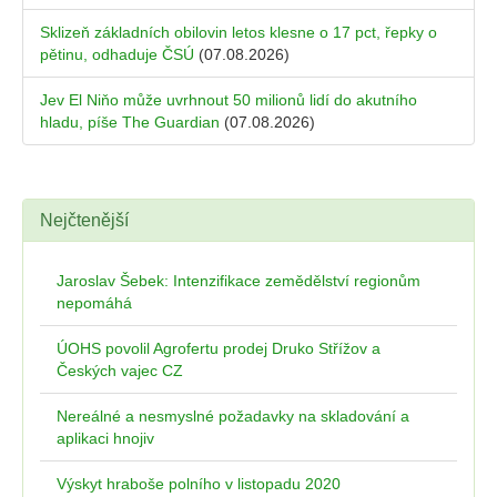
Sklizeň základních obilovin letos klesne o 17 pct, řepky o
pětinu, odhaduje ČSÚ
(07.08.2026)
Jev El Niňo může uvrhnout 50 milionů lidí do akutního
hladu, píše The Guardian
(07.08.2026)
Nejčtenější
Jaroslav Šebek: Intenzifikace zemědělství regionům
nepomáhá
ÚOHS povolil Agrofertu prodej Druko Střížov a
Českých vajec CZ
Nereálné a nesmyslné požadavky na skladování a
aplikaci hnojiv
Výskyt hraboše polního v listopadu 2020