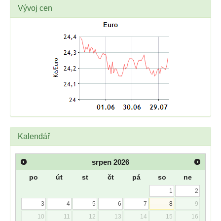
Vývoj cen
Kalendář
srpen
2026
po
út
st
čt
pá
so
ne
1
2
3
4
5
6
7
8
9
10
11
12
13
14
15
16