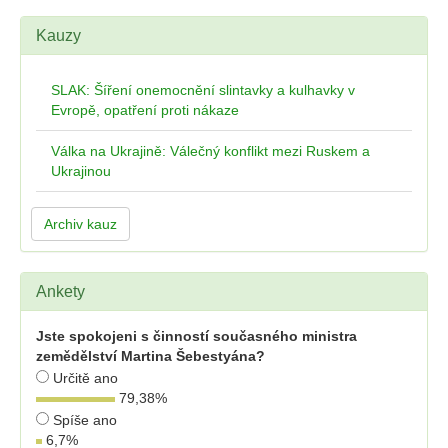
Kauzy
SLAK: Šíření onemocnění slintavky a kulhavky v
Evropě, opatření proti nákaze
Válka na Ukrajině: Válečný konflikt mezi Ruskem a
Ukrajinou
Archiv kauz
Ankety
Jste spokojeni s činností současného ministra
zemědělství Martina Šebestyána?
Určitě ano
79,38
%
Spíše ano
6,7
%