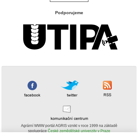
Podporujeme
Agrární WWW portál AGRIS vznikl v roce 1999 na základě
spolupráce
České zemědělské univerzity v Praze
s
Ministerstvem zemědělství ČR