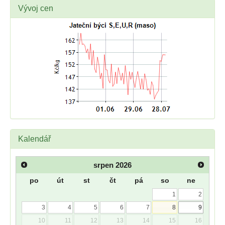
Vývoj cen
Kalendář
srpen
2026
po
út
st
čt
pá
so
ne
1
2
3
4
5
6
7
8
9
10
11
12
13
14
15
16