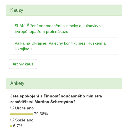
Kauzy
SLAK: Šíření onemocnění slintavky a kulhavky v
Evropě, opatření proti nákaze
Válka na Ukrajině: Válečný konflikt mezi Ruskem a
Ukrajinou
Archiv kauz
Ankety
Jste spokojeni s činností současného ministra
zemědělství Martina Šebestyána?
Určitě ano
79,38
%
Spíše ano
6,7
%