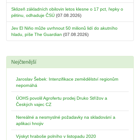
Sklizeň základních obilovin letos klesne o 17 pct, řepky o
pětinu, odhaduje ČSÚ
(07.08.2026)
Jev El Niňo může uvrhnout 50 milionů lidí do akutního
hladu, píše The Guardian
(07.08.2026)
Nejčtenější
Jaroslav Šebek: Intenzifikace zemědělství regionům
nepomáhá
ÚOHS povolil Agrofertu prodej Druko Střížov a
Českých vajec CZ
Nereálné a nesmyslné požadavky na skladování a
aplikaci hnojiv
Výskyt hraboše polního v listopadu 2020