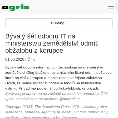
Togg
navi
Rubriky
Bývalý šéf odboru IT na
ministerstvu zemědělství odmítl
obžalobu z korupce
01.08.2025 | ČTK
Bývalý šéf odboru informačních technologií na ministerstvu
zemědělství Oleg Blaško dnes u hlavního líčení odmítl obžalobu,
která ho viní z korupce a manipulace s veřejnou zakázkou.
Uvedl, že neměl možnost přidělení tendrů na ministerstvu
ovlivnit. Případ má podle něj politicko-lobbistické pozadí.
Zpráva byla upravena na základě obchodních podmínek ČTK,
uplné znění získáte na obchodni@mail.ctk.cz
Copyright (2003) The Associated Press (AP) - všechna práva
vyhrazena. Materiály agentury AP nesmí být dále publikovány,
vysílány, přepisovány nebo redistribuovány.