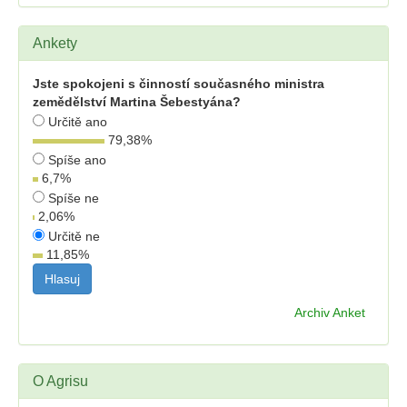
Ankety
Jste spokojeni s činností současného ministra
zemědělství Martina Šebestyána?
Určitě ano
79,38
%
Spíše ano
6,7
%
Spíše ne
2,06
%
Určitě ne
11,85
%
Archiv Anket
O Agrisu