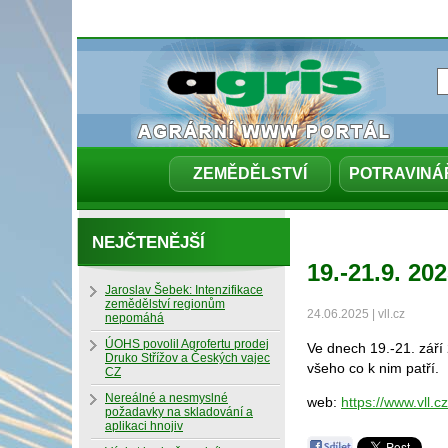
ZEMĚDĚLSTVÍ
POTRAVINÁ
NEJČTENĚJŠÍ
19.-21.9. 20
Jaroslav Šebek: Intenzifikace
zemědělství regionům
24.06.2025 | vll.cz
nepomáhá
ÚOHS povolil Agrofertu prodej
Ve dnech 19.-21. září
Druko Střížov a Českých vajec
všeho co k nim patří.
CZ
Nereálné a nesmyslné
web:
https://www.vll.
požadavky na skladování a
aplikaci hnojiv