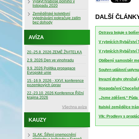
Výskyt hraboše polního v
listopadu 2020
Zemědělské kolektivní
DALŠÍ ČLÁNKY
vyjednávání pokračuje zatím
bez dohody
Ostrava bojuje s bolšev
AVÍZA
V rybnících Rybářství T
V rybnících Rybářství T
20.-25.8. 2026 ZEMĚ ŽIVITELKA
2.9. 2026 Den ve vinohradu
Oblíbený samosběr mel
9.9. 2026 Politika propagace
Souhrn událostí uplynu
Evropské unie
Invazní druhy ohrožují
15.-16.9. 2026 - XXVI. konference
pozemkových úprav
Hospodaření Choceňské
22.-23.10. 2026 Konference Říční
krajina 2026
„Jsme zděšeni.“ Půda 
Všechna avíza
Italské zemědělce trápí
Vlk: Prodlevy s proplá
KAUZY
SLAK: Šíření onemocnění