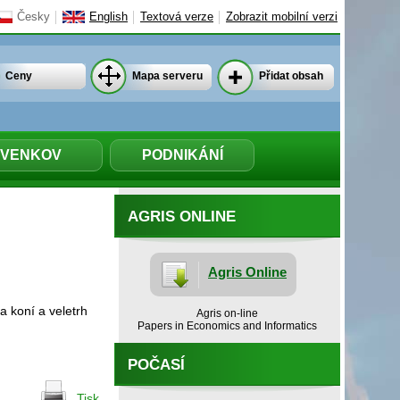
Česky
English
Textová verze
Zobrazit mobilní verzi
Ceny
Mapa serveru
Přidat obsah
VENKOV
PODNIKÁNÍ
AGRIS ONLINE
Agris Online
 koní a veletrh
Agris on-line
Papers in Economics and Informatics
POČASÍ
Tisk