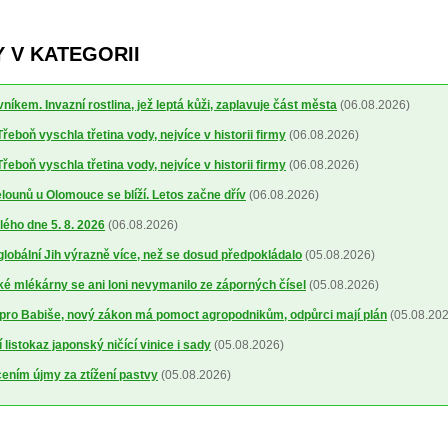
 V KATEGORII
níkem. Invazní rostlina, jež leptá kůži, zaplavuje část města
(06.08.2026)
řeboň vyschla třetina vody, nejvíce v historii firmy
(06.08.2026)
řeboň vyschla třetina vody, nejvíce v historii firmy
(06.08.2026)
ounů u Olomouce se blíží. Letos začne dřív
(06.08.2026)
lého dne 5. 8. 2026
(06.08.2026)
 globální Jih výrazně více, než se dosud předpokládalo
(05.08.2026)
 mlékárny se ani loni nevymanilo ze záporných čísel
(05.08.2026)
pro Babiše, nový zákon má pomoct agropodnikům, odpůrci mají plán
(05.08.202
 listokaz japonský ničící vinice i sady
(05.08.2026)
cením újmy za ztížení pastvy
(05.08.2026)