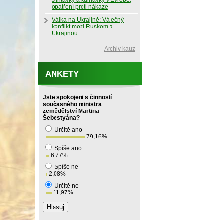
slintavky a kulhavky v Evropě,
opatření proti nákaze
Válka na Ukrajině: Válečný
konflikt mezi Ruskem a
Ukrajinou
Archiv kauz
ANKETY
Jste spokojeni s činností
současného ministra
zemědělství Martina
Šebestyána?
Určitě ano
79,16
%
Spíše ano
6,77
%
Spíše ne
2,08
%
Určitě ne
11,97
%