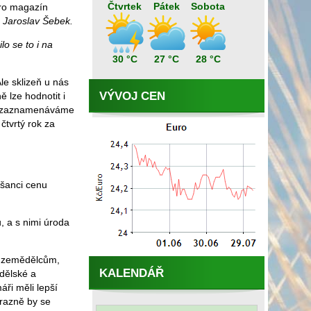
Čtvrtek
Pátek
Sobota
pro magazín
Jaroslav Šebek.
o se to i na
30 °C
27 °C
28 °C
le sklizeň u nás
VÝVOJ CEN
 lze hodnotit i
du zaznamenáváme
 čtvrtý rok za
 šanci cenu
, a s nimi úroda
m zemědělcům,
KALENDÁŘ
ědělské a
ři měli lepší
ýrazně by se