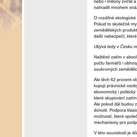
nebo i miliony zvířat
nahradit mnohem snáz a
O rozdílné ekologické
Pokud to skutečně mysl
zemědělských produktů
další nebezpečí, kter
Ubývá tedy v Česku 
Naštěstí zatím v abso
počtu farmářů i obho
soukromých zemědělc
Ale těch 62 procent o
kupují právnické osoby
ekonomický i politický
které skupování zatím 
Ale pokud dál budou 
donutit. Podpora klas
možností, které spole
mechanismy pro podp
V této souvislosti je 