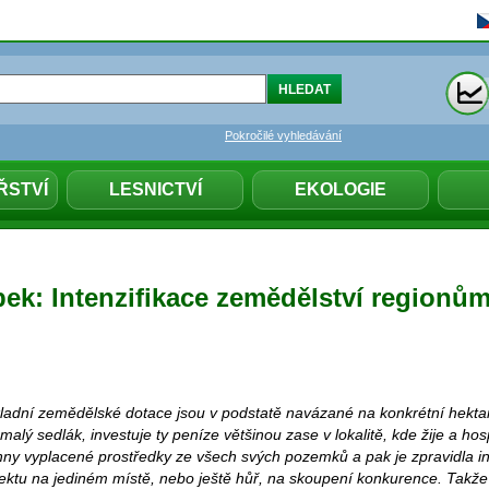
Pokročilé vyhledávání
ŘSTVÍ
LESNICTVÍ
EKOLOGIE
bek: Intenzifikace zemědělství regionů
kladní zemědělské dotace jsou v podstatě navázané na konkrétní hektar
 malý sedlák, investuje ty peníze většinou zase v lokalitě, kde žije a ho
ny vyplacené prostředky ze všech svých pozemků a pak je zpravidla in
ektu na jediném místě, nebo ještě hůř, na skoupení konkurence. Takž