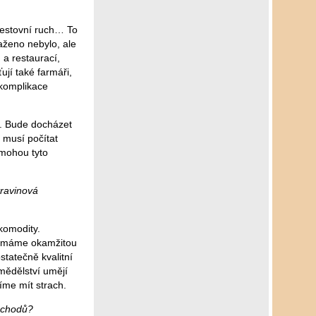
cestovní ruch… To
aženo nebylo, ale
 a restaurací,
ují také farmáři,
 komplikace
í. Bude docházet
 musí počítat
 mohou tyto
travinová
komodity.
ou máme okamžitou
statečně kvalitní
emědělství umějí
íme mít strach.
obchodů?