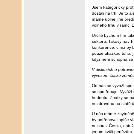
Jsem kategoricky prot
dostali na trh. Je to
máme úplně jiné předs
volného trhu v rámci 
Určitě bychom tím také
sektoru. Takový návrh 
konkurence, čímž by b
pouze ukázkou toho, ja
když není schopná se 
V diskusích o potravi
vývozem české zeměd
Od nás se vyváží spou
se spotřebuje. Vyváží 
hodnotu. Zpátky se pa
nezdravého na státě č
U nás máme zbytečně 
by potřeboval spíše ví
nejsou z Česka, natož
jenom kvůli penězům. 