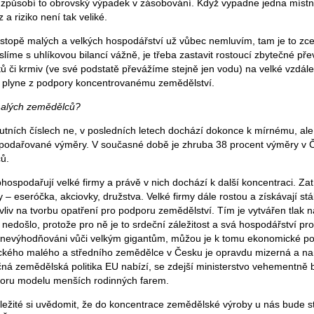
 a způsobí to obrovský výpadek v zásobování. Když vypadne jedna místn
 riziko není tak veliké.
 stopě malých a velkých hospodářství už vůbec nemluvím, tam je to zce
íme s uhlíkovou bilancí vážně, je třeba zastavit rostoucí zbytečné př
 či krmiv (ve své podstatě převážíme stejně jen vodu) na velké vzdálen
é plyne z podpory koncentrovanému zemědělství.
malých zemědělců?
lutních číslech ne, v posledních letech dochází dokonce k mírnému, ale
spodařované výměry. V současné době je zhruba 38 procent výměry v 
ů.
bhospodařují velké firmy a právě v nich dochází k další koncentraci. Z
 – eseróčka, akciovky, družstva. Velké firmy dále rostou a získávají stá
 vliv na tvorbu opatření pro podporu zemědělství. Tím je vytvářen tlak 
nedošlo, protože pro ně je to srdeční záležitost a svá hospodářství pro
znevýhodňováni vůči velkým gigantům, můžou je k tomu ekonomické 
ického malého a středního zemědělce v Česku je opravdu mizerná a na
čná zemědělská politika EU nabízí, se zdejší ministerstvo vehementně b
oru modelu menších rodinných farem.
důležité si uvědomit, že do koncentrace zemědělské výroby u nás bude s