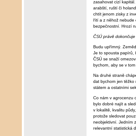
zasahovat cizí kapitál
arabští, ruští či hola
chtít jenom zisky z i
řítí a z něhož nebude
bezpečnostní. Hrozí n
ČSÚ právě dokončuje s
Budu upřímný. Zeměděl
Je to spousta papírů,
ČSÚ se snaží omezovat 
bychom, aby se v tom 
Na druhé straně chápem
dat bychom jen těžko m
státem a ostatními sek
Co nám v agrocenzu ch
bylo dobré najít a sle
v lokalitě, kvalitu půd
protože sledovat pouze
neobjektivní. Jedním z
relevantní statistická 