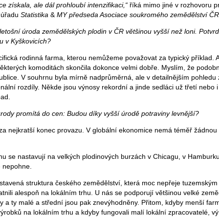
e získala, ale dál prohloubí intenzifikaci,“
říká mimo jiné v rozhovoru 
o úřadu
Statistika
&
MY předseda Asociace soukromého zemědělství ČR 
tošní úroda zemědělských plodin v ČR většinou vyšší než loni. Potvrdil
u v Kyškovicích?
ifická rodinná farma, kterou nemůžeme považovat za typický příklad. A
ěkterých komoditách skončila dokonce velmi dobře. Myslím, že podobně
publice. V souhrnu byla mírně nadprůměrná, ale v detailnějším pohle
nální rozdíly. Někde jsou výnosy rekordní a jinde sedláci už třetí nebo i
pad.
 úrody promítá do cen: Budou díky vyšší úrodě potraviny levnější?
za nejkratší konec provazu. V globální ekonomice nemá téměř žádnou
u se nastavují na velkých plodinových burzách v Chicagu, v Hamburku
ě nepohne.
nastavená struktura českého zemědělství, která moc nepřeje tuzemský
atnili alespoň na lokálním trhu. U nás se podporují většinou velké zem
y a ty malé a střední jsou pak znevýhodněny. Přitom, kdyby menší farmá
ýrobků na lokálním trhu a kdyby fungovali malí lokální zpracovatelé, v