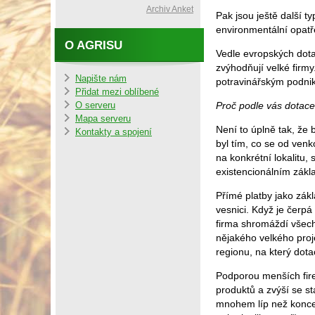
Archiv Anket
Pak jsou ještě další 
environmentální opatř
O AGRISU
Vedle evropských dota
zvýhodňují velké firm
Napište nám
potravinářským podn
Přidat mezi oblíbené
Proč podle vás dotac
O serveru
Mapa serveru
Není to úplně tak, že 
Kontakty a spojení
byl tím, co se od ve
na konkrétní lokalitu,
existencionálním zák
Přímé platby jako zák
vesnici. Když je čerpá
firma shromáždí všech
nějakého velkého proj
regionu, na který dotac
Podporou menších fire
produktů a zvýší se st
mnohem líp než koncen