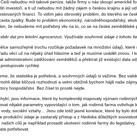
. Češi nebudou mít takové peníze, takže firmy u nás skoupí americké fon
ndští investoři, a ti už nebudou mít žádný zájem o českou krajinu a její 
nvestovaných financí. To vidím jako obrovský problém, do kterého se če
 cesta zpátky. Bude to problém ekonomický, národněhospodářský, ekolo
ám, že nebudeme mít potřebný vliv na to, co se na české zemědělské 
běr dat pro letošní agrocenzus. Využíváte souhrnné údaje z tohoto š
ce samozřejmě trochu rozčiluje požadavek na množství údajů, které 
 řadu věcí už na nějaký úřad hlásíme a teď je musíme uvádět znovu. I
administrativní zatěžování zemědělců a přebírat již existující data odj
postupovalo rychleji.
e, že statistika je potřebná, a souhrnných údajů si vážíme. Bez validn
ohli dělat klíčová rozhodnutí a velmi obtížně bychom hájili naše zájmy
tory hospodářství. Bez čísel to prostě nejde.
ybí, jsou informace, které by komplexněji mapovaly význam rodinných
dovat nějaké parametry vypovídající o tom, jak rodinná farma ovlivňuje k
y, vody, sociální vztahy… Jsou zde totiž jasné korelace, které by bylo do
 produkční údaje je zastaralý přístup a z hlediska důležitých souvislost
 našich cílů je například prosadit ukotvení rodinné farmy do legislativ
data potřebovat.