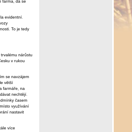
í farma, dá se
la evidentní.
evozy
osti. To je tedy
 trvalému nárůstu
Česku v rukou
atím se navzájem
le větší
na farmáře, na
dávat nechtějí.
podmínky časem
místo využívání
rání nastavit
tále více