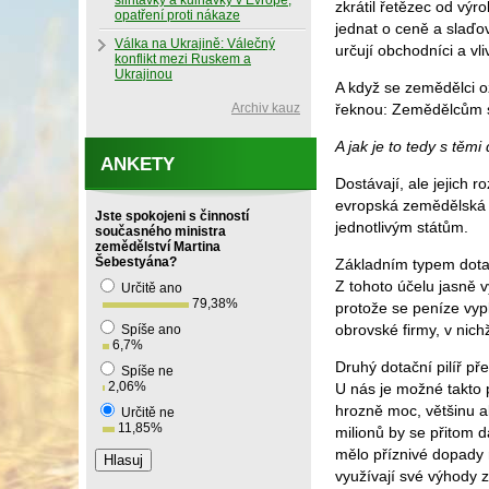
slintavky a kulhavky v Evropě,
zkrátil řetězec od výr
opatření proti nákaze
jednat o ceně a slaďo
Válka na Ukrajině: Válečný
určují obchodníci a vli
konflikt mezi Ruskem a
Ukrajinou
A když se zemědělci oz
Archiv kauz
řeknou: Zemědělcům se
A jak je to tedy s těm
ANKETY
Dostávají, ale jejich
evropská zemědělská p
Jste spokojeni s činností
jednotlivým státům.
současného ministra
zemědělství Martina
Šebestyána?
Základním typem dotací
Z tohoto účelu jasně 
Určitě ano
79,38
%
protože se peníze vyp
obrovské firmy, v nich
Spíše ano
6,7
%
Druhý dotační pilíř př
Spíše ne
2,06
%
U nás je možné takto p
hrozně moc, většinu al
Určitě ne
11,85
%
milionů by se přitom d
mělo příznivé dopady n
využívají své výhody z