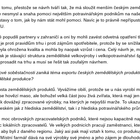
i tomu, přestože se návrh tváří tak, že má sloužit menším českým zem
 ale nesmysl a snaha pomoci největším potravinářským podnikům na naš
tavy o tom, jak by nám stát mohl pomoci. Navíc je to právně nepřípu
EU.
 popudili partnery v zahraničí a oni by mohli zavést odvetná opatření t
je proti pravidlům trhu i proti zájmům spotřebitele, protože by se snížil
yla ohrožena kvalita a mohla by naopak vzrůst i cena. Celý návrh je,
k je stávající struktura zemědělské velkovýroby i velkopotravinářství 
prosadit na trhu a musí se řešit tak zoufalým návrhem.
nové soběstačnosti zaniká téma exportu českých zemědělských produktů.
ělské produkce?
sta zemědělských produktů. Vyvážíme obilí, protože se u nás vyrobí 
se hovězí maso, ale bohužel velká část jsou živá zvířata, která mají je
k dovážejí zpracované výrobky, na kterých je nejvyšší marže. To ukazuj
eském jak z hlediska zemědělství, tak i z hlediska potravinářského prů
moc obrovských zpracovatelských podniků, které nejsou kapacitně nap
c lokálních zpracovatelů. Ve velkých podnicích pracují zaměstnanci, kt
 aby byli z daného regionu. Jaký asi pak mají vztah k tomu, co produku
Místní farmář dává na své výrobky své jméno a jeho zájem je dlouhod