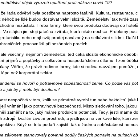
mědělství nějak výrazně opatření proti nákaze covid-19?
že řada odvětví byla postižena naprosto fatálně. Kultura, restaurace, 
 něhož se lidé budou dostávat velmi složitě. Zemědělství tak tvrdě zas
zhodně nezůstalo. Třeba farmy, které svou produkci dodávají do hotelů
. Ve stájích jim stojí jatečná zvířata, která nikdo nechce. Problémy pociť
groturistiku nebo mají svůj prodej navázaný na setkávání s lidmi. Další
ahraničních pracovníků při sezónních pracích.
 ale všechny, nejenom zemědělce, teď čeká složité ekonomické obdob
ání příjmů a poptávky a celkovému hospodářskému útlumu. I zemědělci
ší časy. Věřím, že právě rodinné farmy, kde si rodina navzájem pomůže,
lépe než korporátní sektor.
 pandemií se hovoří o potravinové soběstačnosti země. Co podle vás po
a jak by jí mělo být docíleno?
st nespočívá v tom, kolik se primárně vyrobí tun nebo hektolitrů jaké 
 její vnímání jako potravinové bezpečnosti. Místo sledování toho, jak
li zaměřit na to, jaký máme produkční potenciál. Tedy, jestli máme do
zdrojů, kvalitní životní prostředí, a jestli jsou na venkově lidé, kteří z
spektivu. Když se toto podaří zajistit, tak o žádnou soběstačnost nemus
 se zákonem stanovovaly povinné podíly českých potravin na pultech 