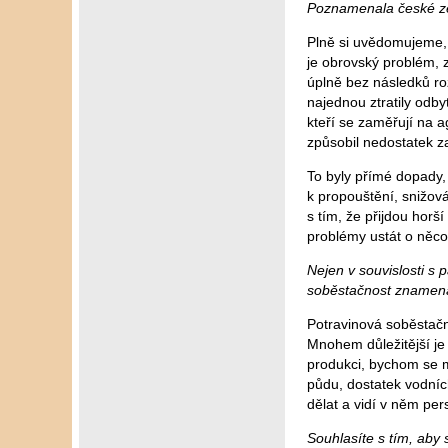
Poznamenala české ze
Plně si uvědomujeme, 
je obrovský problém, z
úplně bez následků ro
najednou ztratily odbyt
kteří se zaměřují na a
způsobil nedostatek z
To byly přímé dopady,
k propouštění, snižov
s tím, že přijdou hor
problémy ustát o něco 
Nejen v souvislosti s
soběstačnost znamená 
Potravinová soběstačno
Mnohem důležitější je
produkci, bychom se mě
půdu, dostatek vodních 
dělat a vidí v něm per
Souhlasíte s tím, aby