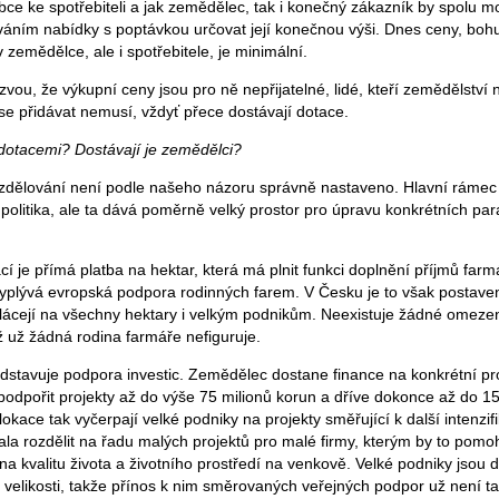
obce ke spotřebiteli a jak zemědělec, tak i konečný zákazník by spolu m
váním nabídky s poptávkou určovat její konečnou výši. Dnes ceny, bohu
v zemědělce, ale i spotřebitele, je minimální.
vou, že výkupní ceny jsou pro ně nepřijatelné, lidé, kteří zemědělství 
 přidávat nemusí, vždyť přece dostávají dotace.
i dotacemi? Dostávají je zemědělci?
 rozdělování není podle našeho názoru správně nastaveno. Hlavní rámec
olitika, ale ta dává poměrně velký prostor pro úpravu konkrétních pa
 je přímá platba na hektar, která má plnit funkci doplnění příjmů farmá
vyplývá evropská podpora rodinných farem. V Česku je to však postave
lácejí na všechny hektary i velkým podnikům. Neexistuje žádné omezení
ž už žádná rodina farmáře nefiguruje.
edstavuje podpora investic. Zemědělec dostane finance na konkrétní pro
odpořit projekty až do výše 75 milionů korun a dříve dokonce až do 150
okace tak vyčerpají velké podniky na projekty směřující k další intenzif
ala rozdělit na řadu malých projektů pro malé firmy, kterým by to pomoh
a kvalitu života a životního prostředí na venkově. Velké podniky jsou dů
 velikosti, takže přínos k nim směrovaných veřejných podpor už není ta