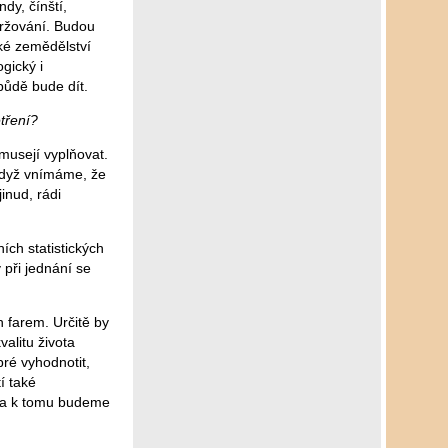
dy, čínští,
udržování. Budou
ské zemědělství
gický i
půdě bude dít.
etření?
musejí vyplňovat.
 když vnímáme, že
inud, rádi
ích statistických
 při jednání se
 farem. Určitě by
valitu života
bré vyhodnotit,
í také
y, a k tomu budeme