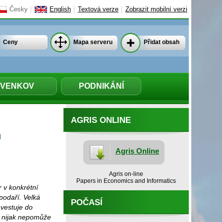
Česky
English
Textová verze
Zobrazit mobilní verzi
Ceny
Mapa serveru
Přidat obsah
VENKOV
PODNIKÁNÍ
AGRIS ONLINE
m
Agris Online
Agris on-line
Papers in Economics and Informatics
 v konkrétní
spodaří. Velká
POČASÍ
vestuje do
e nijak nepomůže