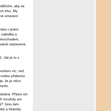
ědělcům, aby se
em trhu. My
stné omezení
řeba v jiném
a nabídka a
 mimochodem,
špatně nastavená,
 Jak je to s
mnohem víc, než
n malou přidanou
e, že je něco
myslu.
lněné. Přitom trh
eří mnohdy ani
jí? Jsou tam
obý a hluboký.