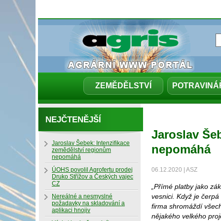
ZEMĚDĚLSTVÍ
POTRAVINÁ
NEJČTENĚJŠÍ
Jaroslav Še
Jaroslav Šebek: Intenzifikace
nepomáhá
zemědělství regionům
nepomáhá
ÚOHS povolil Agrofertu prodej
06.12.2020 | ASZ
Druko Střížov a Českých vajec
CZ
„Přímé platby jako zá
vesnici. Když je čerpá
Nereálné a nesmyslné
požadavky na skladování a
firma shromáždí všech
aplikaci hnojiv
nějakého velkého proj