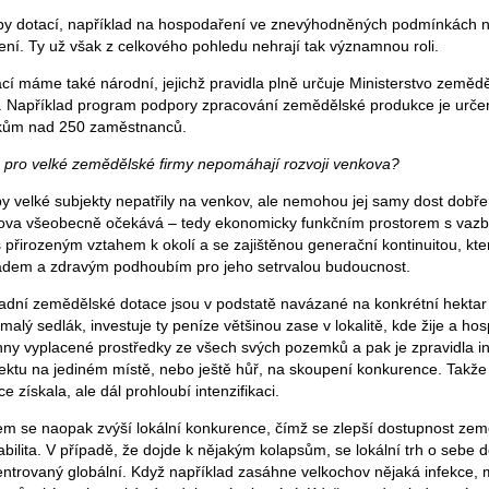
typy dotací, například na hospodaření ve znevýhodněných podmínkách n
ení. Ty už však z celkového pohledu nehrají tak významnou roli.
cí máme také národní, jejichž pravidla plně určuje Ministerstvo zemědě
y. Například program podpory zpracování zemědělské produkce je urče
ikům nad 250 zaměstnanců.
e pro velké zemědělské firmy nepomáhají rozvoji venkova?
by velké subjekty nepatřily na venkov, ale nemohou jej samy dost dobře z
nkova všeobecně očekává – tedy ekonomicky funkčním prostorem s vazb
 s přirozeným vztahem k okolí a se zajištěnou generační kontinuitou, kte
ladem a zdravým podhoubím pro jeho setrvalou budoucnost.
ladní zemědělské dotace jsou v podstatě navázané na konkrétní hektar
 malý sedlák, investuje ty peníze většinou zase v lokalitě, kde žije a ho
ny vyplacené prostředky ze všech svých pozemků a pak je zpravidla in
ektu na jediném místě, nebo ještě hůř, na skoupení konkurence. Takž
e získala, ale dál prohloubí intenzifikaci.
m se naopak zvýší lokální konkurence, čímž se zlepší dostupnost ze
abilita. V případě, že dojde k nějakým kolapsům, se lokální trh o sebe 
trovaný globální. Když například zasáhne velkochov nějaká infekce, mu