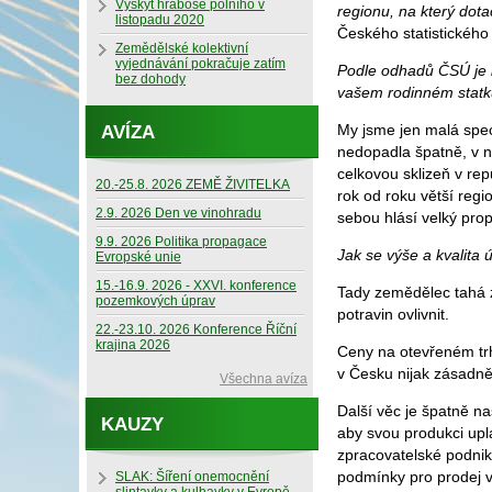
Výskyt hraboše polního v
regionu, na který dotac
listopadu 2020
Českého statistickéh
Zemědělské kolektivní
vyjednávání pokračuje zatím
Podle odhadů ČSÚ je le
bez dohody
vašem rodinném statk
My jsme jen malá spec
AVÍZA
nedopadla špatně, v n
celkovou sklizeň v re
20.-25.8. 2026 ZEMĚ ŽIVITELKA
rok od roku větší regio
2.9. 2026 Den ve vinohradu
sebou hlásí velký pro
9.9. 2026 Politika propagace
Jak se výše a kvalita
Evropské unie
15.-16.9. 2026 - XXVI. konference
Tady zemědělec tahá 
pozemkových úprav
potravin ovlivnit.
22.-23.10. 2026 Konference Říční
krajina 2026
Ceny na otevřeném trh
v Česku nijak zásadn
Všechna avíza
Další věc je špatně 
KAUZY
aby svou produkci upl
zpracovatelské podnik
podmínky pro prodej v
SLAK: Šíření onemocnění