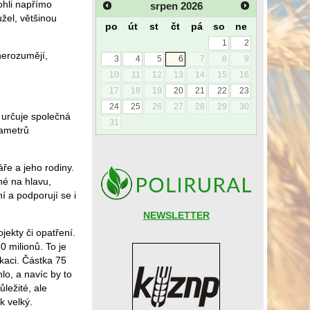
ohli napřímo
srpen
2026
žel, většinou
po
út
st
čt
pá
so
ne
1
2
nerozumějí,
3
4
5
6
7
8
9
10
11
12
13
14
15
16
17
18
19
20
21
22
23
24
25
26
27
28
29
30
 určuje společná
31
rametrů
ře a jeho rodiny.
né na hlavu,
 a podporují se i
NEWSLETTER
jekty či opatření.
 milionů. To je
ikaci. Částka 75
lo, a navíc by to
ležité, ale
k velký.