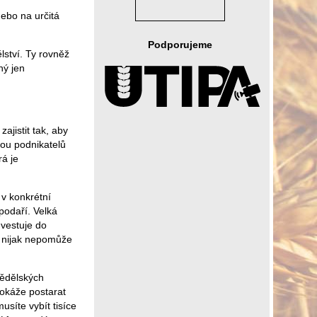
ebo na určitá
Podporujeme
lství. Ty rovněž
ný jen
ajistit tak, aby
ou podnikatelů
rá je
 v konkrétní
spodaří. Velká
vestuje do
e nijak nepomůže
mědělských
dokáže postarat
síte vybít tisíce