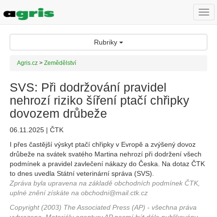
Togg
navi
Rubriky
Agris.cz
>
Zemědělství
SVS: Při dodržování pravidel
nehrozí riziko šíření ptačí chřipky
dovozem drůbeže
06.11.2025 | ČTK
I přes častější výskyt ptačí chřipky v Evropě a zvýšený dovoz
drůbeže na svátek svatého Martina nehrozí při dodržení všech
podmínek a pravidel zavlečení nákazy do Česka. Na dotaz ČTK
to dnes uvedla Státní veterinární správa (SVS).
Zpráva byla upravena na základě obchodních podmínek ČTK,
uplné znění získáte na obchodni@mail.ctk.cz
Copyright (2003) The Associated Press (AP) - všechna práva