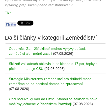
vyhrazena. Materiály agentury AP nesmí být dále publikovány,
vysílány, přepisovány nebo redistribuovány.
Tisk
Další články v kategorii
Zemědělství
Odborníci: Za nižší sklizeň mohou výkyvy počasí,
zemědělci ale i méně zaseli
(07.08.2026)
Sklizeň základních obilovin letos klesne o 17 pct, řepky o
pětinu, odhaduje ČSÚ
(07.08.2026)
Strategie Ministerstva zemědělství pro drůbeží maso:
zaměříme se na posílení domácího zpracování
(07.08.2026)
Obří náduvníky míří do Plzně. Stanou se základem nové
máčírny ječmene v Plzeňském Prazdroji
(07.08.2026)