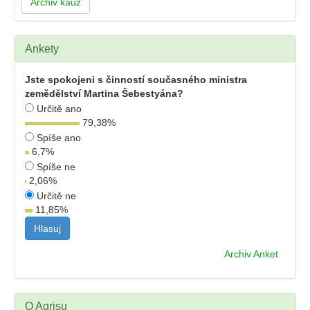
Archiv kauz
Ankety
Jste spokojeni s činností současného ministra
zemědělství Martina Šebestyána?
Určitě ano
79,38
%
Spíše ano
6,7
%
Spíše ne
2,06
%
Určitě ne
11,85
%
Archiv Anket
O Agrisu