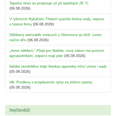
Tepelný stres se projevuje už při teplotách 28 °C
(06.08.2026)
V rybnících Rybářství Třeboň vyschla třetina vody, nejvíce
v historii firmy
(06.08.2026)
Oblíbený samosběr melounů u Olomouce se blíží. Letos
začne dřív
(06.08.2026)
„Jsme zděšeni.“ Půda pro Babiše, nový zákon má pomoct
agropodnikům, odpůrci mají plán
(05.08.2026)
Italské zemědělce trápí listokaz japonský ničící vinice i sady
(05.08.2026)
Vlk: Prodlevy s proplácením újmy za ztížení pastvy
(05.08.2026)
Nejčtenější