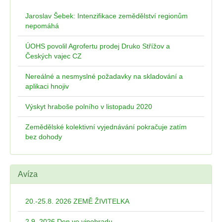
Jaroslav Šebek: Intenzifikace zemědělství regionům
nepomáhá
ÚOHS povolil Agrofertu prodej Druko Střížov a
Českých vajec CZ
Nereálné a nesmyslné požadavky na skladování a
aplikaci hnojiv
Výskyt hraboše polního v listopadu 2020
Zemědělské kolektivní vyjednávání pokračuje zatím
bez dohody
Avíza
20.-25.8. 2026 ZEMĚ ŽIVITELKA
2.9. 2026 Den ve vinohradu