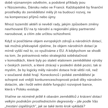
době významným odvětvím, a podobné příklady jsou
v Nizozemsku, Dánsku nebo ve Francii. Každopádně by finanční
prostředky do zemědělství měly jít na budoucí rozvoj, ne
na kompenzaci příjmů nebo újmy.
Mnozí tuzemští aktéři si nevědí rady, jakým způsobem změny
navrhované EU na ty národní a regionální plány partnerství
naroubovat, a cítím zde určitou schizofrenii.
Když si posčítáme objem evropských zdrojů a národních dotací,
tak možná překvapivě zjistíme, že objem národních dotací je
mírně vyšší než to, co využíváme z EU. A kdybychom se shodli
na tom, že potravinová nebo strategická soběstačnost
v komoditách, které byly po staletí etalonem zemědělské výroby
v českých zemích, a které ztrácejí v poslední době pozici, tak si
myslím, že by logicky měly národní dotace hrát větší roli, než
v současné době hrají. Koneckonců i polské zemědělství je
schopné své vnější konkurenceschopnosti právě díky národním
dotacím, ale i kvůli velmi dobře fungující rozvojové bance,
která v Polsku existuje.
Vraťme se nicméně ještě k obavám zemědělců z krácení dotací
velkým podnikům prostřednictvím degresivity – jde podle Vás
„trestání úspěšných“, jak se také tento krok vykládá?