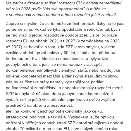
Má zatím avizované snížení rozpočtu EU v oblasti zemědělství
od roku 2028 podle Vás své opodstatnění? A může se
v současnosti známá podoba tohoto rozpočtu ještě změnit?
Zaprvé si myslím, že se to může změnit, protože tlaky na to jsou
poměrně silné. Pokud se týká opodstatnění redukce, tak bych
se rád vrátil o jedno rozpočtové období zpět. Již při přípravě
rozpočtu EU na období 2021 až 2027 (v zemědělství na 2023
až 2027) se hovořilo o tom, zda SZP v tom smyslu, v jakém
vznikla v období první poloviny 60. let, je stále tou přidanou
hodnotou pro EU z hlediska soběstačnosti, a byly určité
pochybnosti o tom, jestli se nemá naopak vrátit zpět
do kompetence jednotlivých členských států, nebo má dojít ke
sdílené kompetenci mezi Unií a členskými státy. Jinými slovy,
zda by se členské státy neměly výrazněji více podílet
na financování zemědělství, a naopak evropský rozpočet méně.
SZP tak byla už nějakou dobu jasným kandidátem snížení
výdajů, což je ještě více aktuální zejména ve světle zvýšení
prostředků na obranu a bezpečnost,
ale i na konkurenceschopnost ekonomiky jako celku,
strategickou odolnost, a tak dále. Výsledkem je, že optikou
nařízení v běžných cenách ztratí SZP oproti stávajícímu období
zhruba 70 miliard eur na celou EU, a ve stálých cenách roku