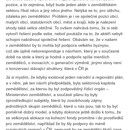
pozice, a to zejména, když bude jeden aktér v zemědělském
sektoru říkat něco a jiný něco jiného. Netýká se to, pro útěchu,
zdaleka jen zemědělství. Problém je i ve společné pozici obcí,
malých obcí, statutárních obcí, měst a krajů, kde je nalezení
shody také velice obtížné. To ovšem nahrává tomu, že si stát
vytvoří řešení podle sebe, neboť poukáže na to, že aktéři nebyli
schopni nabídnout společné řešení. Obávám se, že v našem
v zemědělství by to mohla být podpora velkého byznysu,
což ale úplně nekoresponduje s návrhem, který je v současné
době na stole a který je hodně o podpoře spíše menších
zemědělců, o inovacích, o generační výměně, jinými slovy není
o konzervaci stávající struktury, která v ČR je.
Já si myslím, že kdyby existoval jeden národní a regionální plán,
a v něm, jak ten návrh předpokládá, byla sektorová kapitola
zemědělství, za kterou by byl zodpovědný řídící orgán –
Ministerstvo zemědělství, a součástí plánu by byly
zprostředkující subjekty, které by zosobňovaly zájmy
jednotlivých skupin zemědělců, které u nás jsou, tak to by byl
poměrně dobrý model, a kdyby dokonce ještě došlo k tomu, že
se velkorysá alokace na kohezní fondy promítne i do prostředků
pro zemědělství, například že by šly podpory do méně
rozvinutých regionů v ČR, nemuseli by se zemědělci škrtů zase