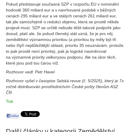
Pokud představuje současná SZP v rozpočtu EU v nominální
hodnotě 360 miliard eur a v navrhované podobě v běžných
cenách 295 miliard eur a ve stálých cenách 261 miliard eur,
tak jde samozřejmě o redukci objemu, která se prostě někde
projevit musí. SZP se určitě nebude těšit takové podpoře jako
dosud, platí ale, že pokud členský stát uzná, že je pro něj
zemědělství významnou prioritou (a prioritou by měly být tři
nebo čtyři nejdůležitější oblasti, prioritu 35 neuznávám, protože
to pak prostě není priorita), pak je logické nasměrovat
na významné priority velkorysou podporu. Ale na úkor těch,
které jsou pod tou čarou níž.
Rozhovor vedl: Petr Havel
Rozhovor vyšel v časopise Selská revue (č. 5/2025), který je 7x
ročně distribuován prostřednictvím České pošty členům ASZ
ČR.
Tisk
Další články v kategorii
Zemědělství