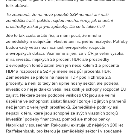
tolik obávat.
To znamená, že na nové podobě SZP nemusí ani naši
zemědělci tratit, pakliže najdou mechanismy, jak finanční
prostředky získat jinými způsoby. Dá se to takto říci?
Jde to tak zcela určitě říci, a mám pocit, že mnoha
zemědělským subjektům vlastně ani nic jiného nezbyde. Potřeby
budou vždy větší než možnosti evropského rozpočtu
a evropských dotací. Vezměme si jen, že v ČR je velmi vysoká
míra investic, nějakých 26 procent HDP, ale prostředky
z evropských fondů zatím tvoří jen něco kolem 1,5 procenta
HDP a rozpočet na SZP je méně než půl procenta HDP.
Zemědělství se přitom na našem HDP podílí zhruba 2,5
procenty, a není to tedy ten úplně nosný sektor, ale potřeba
investic do něj je daleko větší, než kolik je schopný rozpočet EU
zajistit. Některé země podobné velikosti ČR jsou ale velmi
úspěšné ve schopnosti získat finanční zdroje i z jiných pramenů
než jenom z veřejných prostředků. Zemědělské podniky asi
nepatří k těm, které jsou schopné ze svých vlastních zdrojů
investiční potřeby financovat, pomoci ale mohou banky.
Například v sousedním Rakousku existuje už nějakých 200 let
Raiffeisenbank, pro kterou je zemědělský sektor i v současné