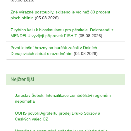
(05.08.2026)
Žně výrazně postoupily, sklizeno je víc než 80 procent
ploch obilnin
(05.08.2026)
Z rybího kalu k biostimulantu pro pěstitele. Doktorandi z
MENDELU vyvíjejí přípravek FISHIT
(05.08.2026)
První letošní hrozny na burčák začali v Dolních
Dunajovicích sbírat s rozedněním
(04.08.2026)
Nejčtenější
Jaroslav Šebek: Intenzifikace zemědělství regionům
nepomáhá
ÚOHS povolil Agrofertu prodej Druko Střížov a
Českých vajec CZ