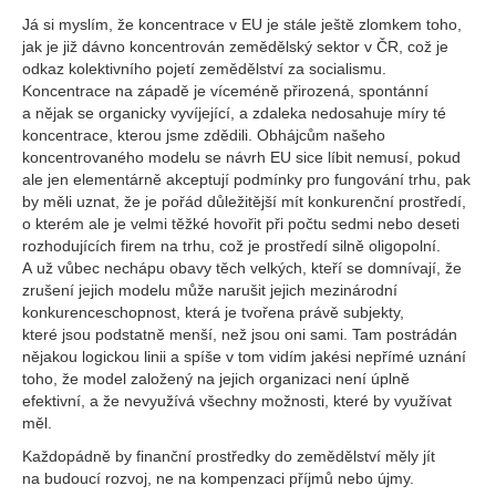
Já si myslím, že koncentrace v EU je stále ještě zlomkem toho,
jak je již dávno koncentrován zemědělský sektor v ČR, což je
odkaz kolektivního pojetí zemědělství za socialismu.
Koncentrace na západě je víceméně přirozená, spontánní
a nějak se organicky vyvíjející, a zdaleka nedosahuje míry té
koncentrace, kterou jsme zdědili. Obhájcům našeho
koncentrovaného modelu se návrh EU sice líbit nemusí, pokud
ale jen elementárně akceptují podmínky pro fungování trhu, pak
by měli uznat, že je pořád důležitější mít konkurenční prostředí,
o kterém ale je velmi těžké hovořit při počtu sedmi nebo deseti
rozhodujících firem na trhu, což je prostředí silně oligopolní.
A už vůbec nechápu obavy těch velkých, kteří se domnívají, že
zrušení jejich modelu může narušit jejich mezinárodní
konkurenceschopnost, která je tvořena právě subjekty,
které jsou podstatně menší, než jsou oni sami. Tam postrádán
nějakou logickou linii a spíše v tom vidím jakési nepřímé uznání
toho, že model založený na jejich organizaci není úplně
efektivní, a že nevyužívá všechny možnosti, které by využívat
měl.
Každopádně by finanční prostředky do zemědělství měly jít
na budoucí rozvoj, ne na kompenzaci příjmů nebo újmy.