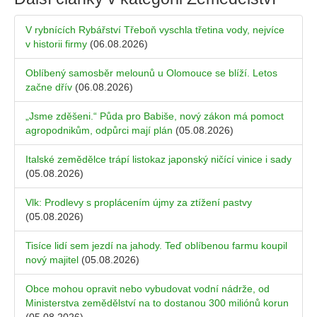
V rybnících Rybářství Třeboň vyschla třetina vody, nejvíce
v historii firmy
(06.08.2026)
Oblíbený samosběr melounů u Olomouce se blíží. Letos
začne dřív
(06.08.2026)
„Jsme zděšeni.“ Půda pro Babiše, nový zákon má pomoct
agropodnikům, odpůrci mají plán
(05.08.2026)
Italské zemědělce trápí listokaz japonský ničící vinice i sady
(05.08.2026)
Vlk: Prodlevy s proplácením újmy za ztížení pastvy
(05.08.2026)
Tisíce lidí sem jezdí na jahody. Teď oblíbenou farmu koupil
nový majitel
(05.08.2026)
Obce mohou opravit nebo vybudovat vodní nádrže, od
Ministerstva zemědělství na to dostanou 300 miliónů korun