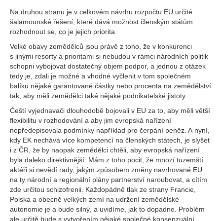
Na druhou stranu je v celkovém návrhu rozpočtu EU určité
šalamounské řešení, které dává možnost členským státům
rozhodnout se, co je jejich priorita.
Velké obavy zemědělců jsou právě z toho, že v konkurenci
s jinými resorty a prioritami si nebudou v rámci národních politik
schopni vybojovat dostatečný objem podpor, a jednou z otázek
tedy je, zdali je možné a vhodné vyčlenit v tom společném
balíku nějaké garantované částky nebo procenta na zemědělství
tak, aby měli zemědělci také nějaké podnikatelské jistoty.
Čeští vyjednavači dlouhodobě bojovali v EU za to, aby měli větší
flexibilitu v rozhodování a aby jim evropská nařízení
nepředepisovala podmínky například pro čerpání peněz. A nyní,
kdy EK nechává více kompetencí na členských státech, je slyšet
i z ČR, že by naopak zemědělci chtěli, aby evropská nařízení
byla daleko direktivnější. Mám z toho pocit, že mnozí tuzemští
aktéři si nevědí rady, jakým způsobem změny navrhované EU
na ty národní a regionální plány partnerství naroubovat, a cítím
zde určitou schizofrenii. Každopádně tlak ze strany Francie,
Polska a obecně velkých zemí na udržení zemědělské
autonomie je a bude silný, a uvidíme, jak to dopadne. Problém
ale určitě bude s vytvořením nějaké společné konsenzuální