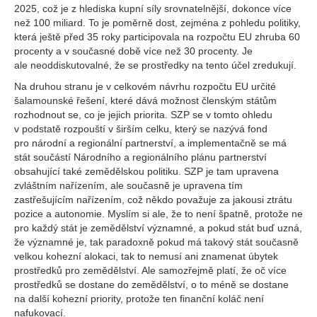
2025, což je z hlediska kupní síly srovnatelnější, dokonce více
než 100 miliard. To je poměrně dost, zejména z pohledu politiky,
která ještě před 35 roky participovala na rozpočtu EU zhruba 60
procenty a v současné době více než 30 procenty. Je
ale neoddiskutovalné, že se prostředky na tento účel zredukují.
Na druhou stranu je v celkovém návrhu rozpočtu EU určité
šalamounské řešení, které dává možnost členským státům
rozhodnout se, co je jejich priorita. SZP se v tomto ohledu
v podstatě rozpouští v širším celku, který se nazývá fond
pro národní a regionální partnerství, a implementačně se má
stát součástí Národního a regionálního plánu partnerství
obsahující také zemědělskou politiku. SZP je tam upravena
zvláštním nařízením, ale současně je upravena tím
zastřešujícím nařízením, což někdo považuje za jakousi ztrátu
pozice a autonomie. Myslím si ale, že to není špatně, protože ne
pro každý stát je zemědělství významné, a pokud stát buď uzná,
že významné je, tak paradoxně pokud má takový stát současně
velkou kohezní alokaci, tak to nemusí ani znamenat úbytek
prostředků pro zemědělství. Ale samozřejmě platí, že oč více
prostředků se dostane do zemědělství, o to méně se dostane
na další kohezní priority, protože ten finanční koláč není
nafukovací.