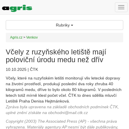
Togg
navi
Rubriky
Agris.cz
>
Venkov
Včely z ruzyňského letiště mají
poloviční úrodu medu než dřív
10.10.2025 | ČTK
Včely, které na ruzyňském letišti monitorují vliv letecké dopravy
na životní prostředí, produkují poslední dva roky zhruba 40
kilogramů medu, dříve to bylo okolo 80 kilogramů. V posledních
letech totiž mírně klesl počet včel. ČTK to dnes sdělila mluvčí
Letiště Praha Denisa Hejtmánková.
Zpráva byla upravena na základě obchodních podmínek ČTK,
uplné znění získáte na obchodni@mail.ctk.cz
Copyright (2003) The Associated Press (AP) - všechna práva
vyhrazena. Materiály agentury AP nesmí být dále publikovány,