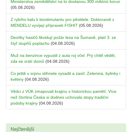
Ministerstva zemědělství na to dostanou 300 miliónů korun
(05.08.2026)
Z rybího kalu k biostimulantu pro pěstitele. Doktorandi z
MENDELU vyvíjejí přípravek FISHIT
(05.08.2026)
Desítky hasičů likvidují požár lesa na Šumavě, platí 3. ze
čtyř stupňů poplachu
(04.08.2026)
Muž na benzince vypustil z auta roj včel. Prý chtěl vědět,
zda se vrátí domů
(04.08.2026)
Co ještě v srpnu stihnete vysadit a zasít: Zelenina, bylinky i
květiny
(04.08.2026)
Vědci z VÚK zmapovali krajinu s historickou pamětí. Více
než čtvrtina Česka si dodnes uchovala stopy tradiční
podoby krajiny
(04.08.2026)
Nejčtenější