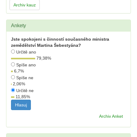
Archiv kauz
Ankety
Jste spokojeni s činností současného ministra
zemědělství Martina Šebestyána?
Určitě ano
79,38
%
Spíše ano
6,7
%
Spíše ne
2,06
%
Určitě ne
11,85
%
Archiv Anket