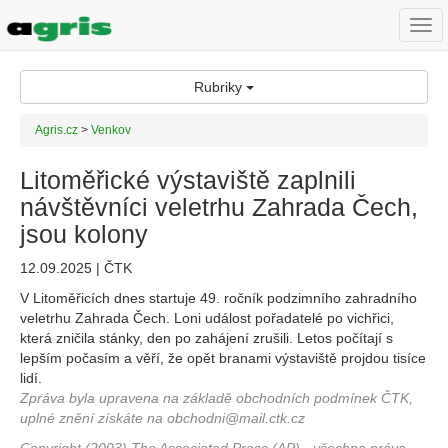
Togg
navi
Rubriky
Agris.cz
>
Venkov
Litoměřické výstaviště zaplnili
návštěvníci veletrhu Zahrada Čech,
jsou kolony
12.09.2025 | ČTK
V Litoměřicích dnes startuje 49. ročník podzimního zahradního
veletrhu Zahrada Čech. Loni událost pořadatelé po vichřici,
která zničila stánky, den po zahájení zrušili. Letos počítají s
lepším počasím a věří, že opět branami výstaviště projdou tisíce
lidí.
Zpráva byla upravena na základě obchodních podmínek ČTK,
uplné znění získáte na obchodni@mail.ctk.cz