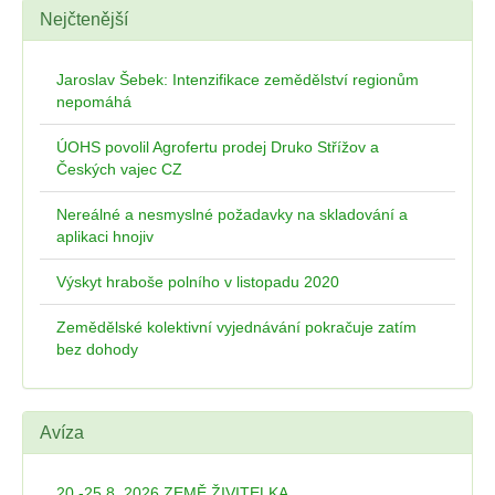
Nejčtenější
Jaroslav Šebek: Intenzifikace zemědělství regionům
nepomáhá
ÚOHS povolil Agrofertu prodej Druko Střížov a
Českých vajec CZ
Nereálné a nesmyslné požadavky na skladování a
aplikaci hnojiv
Výskyt hraboše polního v listopadu 2020
Zemědělské kolektivní vyjednávání pokračuje zatím
bez dohody
Avíza
20.-25.8. 2026 ZEMĚ ŽIVITELKA