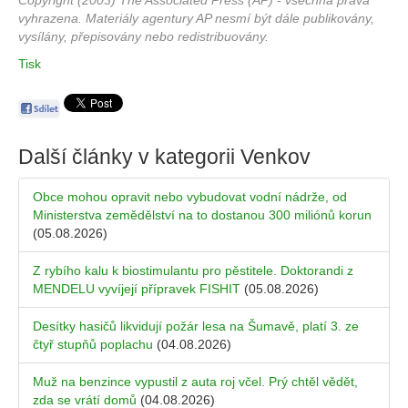
Copyright (2003) The Associated Press (AP) - všechna práva
vyhrazena. Materiály agentury AP nesmí být dále publikovány,
vysílány, přepisovány nebo redistribuovány.
Tisk
Další články v kategorii
Venkov
Obce mohou opravit nebo vybudovat vodní nádrže, od
Ministerstva zemědělství na to dostanou 300 miliónů korun
(05.08.2026)
Z rybího kalu k biostimulantu pro pěstitele. Doktorandi z
MENDELU vyvíjejí přípravek FISHIT
(05.08.2026)
Desítky hasičů likvidují požár lesa na Šumavě, platí 3. ze
čtyř stupňů poplachu
(04.08.2026)
Muž na benzince vypustil z auta roj včel. Prý chtěl vědět,
zda se vrátí domů
(04.08.2026)