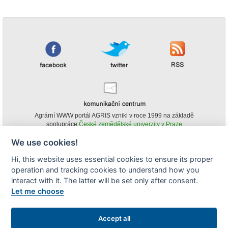
Agrární WWW portál AGRIS vznikl v roce 1999 na základě
spolupráce
České zemědělské univerzity v Praze
s
Ministerstvem zemědělství ČR
We use cookies!
© Copyright AGRIS 2000-2026 -
ISSN 1213-1369
- Publikování a šíření
Hi, this website uses essential cookies to ensure its proper
obsahu agrárního WWW portálu AGRIS je možné
operation and tracking cookies to understand how you
(pokud není uvedeno jinak) pouze za podmínky uvedení zdroje v podobě
www.agris.cz a data publikace v AGRISu.
interact with it. The latter will be set only after consent.
cookies
Let me choose
Zobrazit desktopovou verzi
Accept all