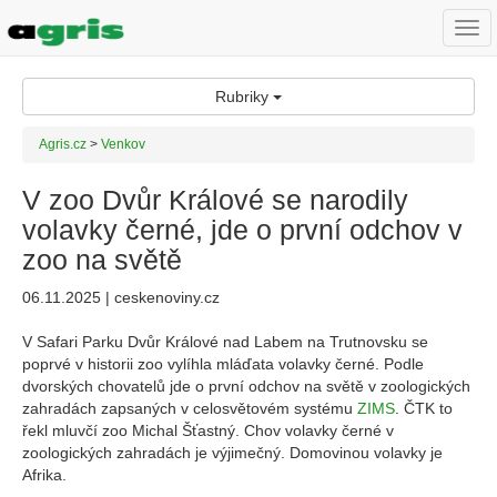
Togg
navi
Rubriky
Agris.cz
>
Venkov
V zoo Dvůr Králové se narodily
volavky černé, jde o první odchov v
zoo na světě
06.11.2025 | ceskenoviny.cz
V Safari Parku Dvůr Králové nad Labem na Trutnovsku se
poprvé v historii zoo vylíhla mláďata volavky černé. Podle
dvorských chovatelů jde o první odchov na světě v zoologických
zahradách zapsaných v celosvětovém systému
ZIMS
. ČTK to
řekl mluvčí zoo Michal Šťastný. Chov volavky černé v
zoologických zahradách je výjimečný. Domovinou volavky je
Afrika.