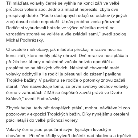
Tři mláďata volavky černé se vylíhla na konci září ve velké
průchozí voliéře zoo. Jedno z mláďat nepřežilo, zbylá dvě
prospívají dobře. "Podle dostupných údajů se odchov (v jiných
zoo) dosud nikde nepodařil. U nás probíhá zcela přirozeně.
Rodiče si vybudovali hnízdo ve výšce několika metrů na
vzrostlém stromě ve voliéře a vše zvládali sami," uvedl zoolog
Michal Podhrázský.
Chovatelé měli obavy, jak mláďata přečkají mrazivé noci na
konci září, které mohly ptáky ohrozit. Dvě mrazivé noci ptáčata
přežila bez úhony a následně začala hnízdo opouštět a
proplétat se na blízkých větvích. Následně chovatelé malé
volavky odchytili a i s rodiči je přesunuli do zázemí pavilonu
Tropické bažiny. V pavilonu se rodiče o potomky znovu začali
starat. "Vše nasvědčuje tomu, že první světový odchov volavky
černé v zahradách ZIMS se úspěšně završí právě ve Dvoře
Králové," uvedl Podhrázský.
Zbytek hejna, tedy pět dospělých ptáků, mohou návštěvníci zoo
pozorovat v expozici Tropických bažin. Díky nynějšímu oteplení
ptáci létají i do velké průchozí voliéry.
Volavky černé jsou populární svým typickým loveckým
chováním. "Při něm křídly vytvoří deštník nad hladinou a trpělivě