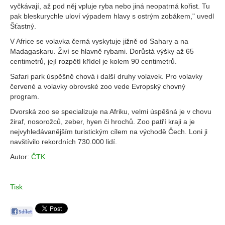
vyčkávají, až pod něj vpluje ryba nebo jiná neopatrná kořist. Tu
pak bleskurychle uloví výpadem hlavy s ostrým zobákem," uvedl
Šťastný.
V Africe se volavka černá vyskytuje jižně od Sahary a na
Madagaskaru. Živí se hlavně rybami. Dorůstá výšky až 65
centimetrů, její rozpětí křídel je kolem 90 centimetrů.
Safari park úspěšně chová i další druhy volavek. Pro volavky
červené a volavky obrovské zoo vede Evropský chovný
program.
Dvorská zoo se specializuje na Afriku, velmi úspěšná je v chovu
žiraf, nosorožců, zeber, hyen či hrochů. Zoo patří kraji a je
nejvyhledávanějším turistickým cílem na východě Čech. Loni ji
navštívilo rekordních 730.000 lidí.
Autor:
ČTK
Tisk