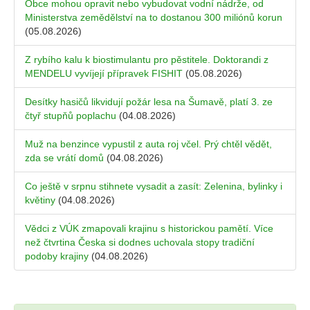
Obce mohou opravit nebo vybudovat vodní nádrže, od
Ministerstva zemědělství na to dostanou 300 miliónů korun
(05.08.2026)
Z rybího kalu k biostimulantu pro pěstitele. Doktorandi z
MENDELU vyvíjejí přípravek FISHIT
(05.08.2026)
Desítky hasičů likvidují požár lesa na Šumavě, platí 3. ze
čtyř stupňů poplachu
(04.08.2026)
Muž na benzince vypustil z auta roj včel. Prý chtěl vědět,
zda se vrátí domů
(04.08.2026)
Co ještě v srpnu stihnete vysadit a zasít: Zelenina, bylinky i
květiny
(04.08.2026)
Vědci z VÚK zmapovali krajinu s historickou pamětí. Více
než čtvrtina Česka si dodnes uchovala stopy tradiční
podoby krajiny
(04.08.2026)