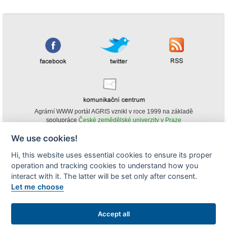
Agrární WWW portál AGRIS vznikl v roce 1999 na základě
spolupráce
České zemědělské univerzity v Praze
s
Ministerstvem zemědělství ČR
We use cookies!
© Copyright AGRIS 2000-2026 -
ISSN 1213-1369
- Publikování a šíření
Hi, this website uses essential cookies to ensure its proper
obsahu agrárního WWW portálu AGRIS je možné
operation and tracking cookies to understand how you
(pokud není uvedeno jinak) pouze za podmínky uvedení zdroje v podobě
www.agris.cz a data publikace v AGRISu.
interact with it. The latter will be set only after consent.
cookies
Let me choose
Zobrazit desktopovou verzi
Accept all