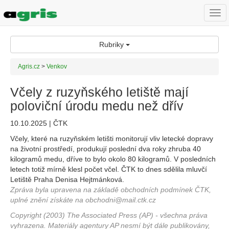
Togg
navi
Rubriky
Agris.cz
>
Venkov
Včely z ruzyňského letiště mají
poloviční úrodu medu než dřív
10.10.2025 | ČTK
Včely, které na ruzyňském letišti monitorují vliv letecké dopravy
na životní prostředí, produkují poslední dva roky zhruba 40
kilogramů medu, dříve to bylo okolo 80 kilogramů. V posledních
letech totiž mírně klesl počet včel. ČTK to dnes sdělila mluvčí
Letiště Praha Denisa Hejtmánková.
Zpráva byla upravena na základě obchodních podmínek ČTK,
uplné znění získáte na obchodni@mail.ctk.cz
Copyright (2003) The Associated Press (AP) - všechna práva
vyhrazena. Materiály agentury AP nesmí být dále publikovány,