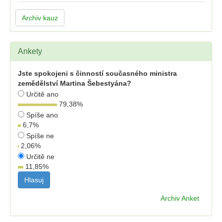
Archiv kauz
Ankety
Jste spokojeni s činností současného ministra
zemědělství Martina Šebestyána?
Určitě ano
79,38
%
Spíše ano
6,7
%
Spíše ne
2,06
%
Určitě ne
11,85
%
Archiv Anket