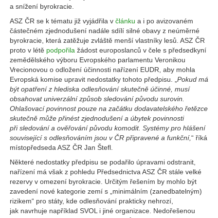
a snížení byrokracie.
ASZ ČR se k tématu již vyjádřila v
článku
a i po avizovaném
částečném zjednodušení nadále sdílí silné obavy z neúměrné
byrokracie, která zatěžuje zvláště menší vlastníky lesů. ASZ ČR
proto v létě
podpořila
žádost europoslanců v čele s předsedkyní
zemědělského výboru Evropského parlamentu Veronikou
Vrecionovou o odložení účinnosti nařízení EUDR, aby mohla
Evropská komise upravit nedostatky tohoto předpisu. „
Pokud má
být opatření z hlediska odlesňování skutečně účinné, musí
obsahovat univerzální způsob sledování původu surovin.
Ohlašovací povinnost pouze na začátku dodavatelského řetězce
skutečně může přinést zjednodušení a úbytek povinnosti
při sledování a ověřování původu komodit. Systémy pro hlášení
související s odlesňováním jsou v ČR připravené a funkční,
“
říká
místopředseda ASZ ČR Jan Štefl.
Některé nedostatky předpisu se podařilo úpravami odstranit,
nařízení má však z pohledu Předsednictva ASZ ČR stále velké
rezervy v omezení byrokracie. Určitým řešením by mohlo být
zavedení nové kategorie zemí s „minimálním (zanedbatelným)
rizikem“ pro státy, kde odlesňování prakticky nehrozí,
jak navrhuje například SVOL i jiné organizace. Nedořešenou