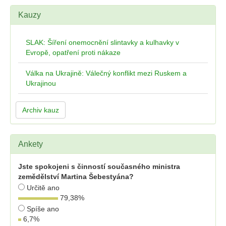
Kauzy
SLAK: Šíření onemocnění slintavky a kulhavky v
Evropě, opatření proti nákaze
Válka na Ukrajině: Válečný konflikt mezi Ruskem a
Ukrajinou
Archiv kauz
Ankety
Jste spokojeni s činností současného ministra
zemědělství Martina Šebestyána?
Určitě ano
79,38
%
Spíše ano
6,7
%