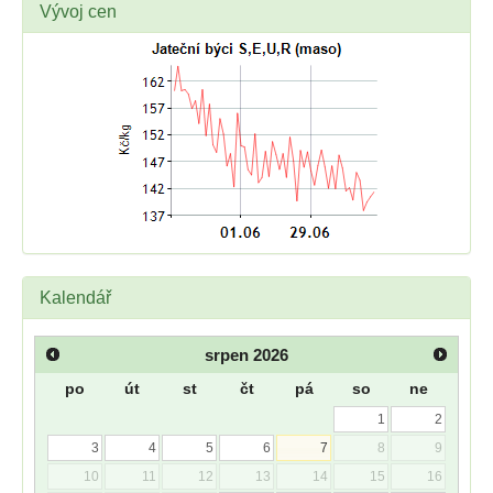
Vývoj cen
Kalendář
srpen
2026
po
út
st
čt
pá
so
ne
1
2
3
4
5
6
7
8
9
10
11
12
13
14
15
16