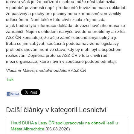
obavou však je, že nařízení s sebou může nést také rizika
v podobě povinnosti např. producentů hovězího masa dokládat,
že pastviny a plochy pro pícniny nebo krmné směsi nevznikly
odlesněním. Není také v tuto chvíli zcela zřejmé, zda
a jak budou tyto informace dokládat dovozci hovězího masa ze
zahraničí. Nejen s ohledem na výše uvedené problémy a rizika
ASZ ČR konstatuje, že ač je záměr obecně smysluplný a je
třeba se jím zabývat, současná podoba navržené legislativy
proti odlesňování není ve stavu, kdy by mohl být s úspěchem
realizován. Zejména proto se ASZ ČR v tuto chvíli řadí
mezi organizace, které návrh v současné podobě odmítají.
Vladimír Mikeš, mediální oddělení ASZ ČR
Tisk
Další články v kategorii
Lesnictví
Hnutí DUHA a Lesy ČR spolupracovaly na obnově lesů u
Města Albrechtice
(06.08.2026)