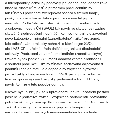
a mikropodniky, ačkoli by podávaly jen jednoduché jednorázové
hlášení. Vlastníkům lesů a primárním producentům by
tak zůstaly i povinnosti zveřejňovat osobní a firemní údaje,
poskytovat geolokační data o produkci a uvádět její roční
množství. Podle Sdružení vlastníků obecních, soukromých
a církevních lesů v ČR (SVOL) tak návrh ve skutečnosti žádné
skutečné zjednodušení nepřináší. Komise nenavrhuje zavedení
nové kategorie „minimální (zanedbatelné) riziko“ pro země,
kde odlesňování prakticky nehrozí, o které nejen SVOL,
ale i ASZ ČR a zřejmě i řada dalších organizací dlouhodobě
usilovaly. Producenti ze zemí s minimálním (zanedbatelným)
rizikem by tak podle SVOL mohli dodávat čestné prohlášení
o souladu produkce. Tím by zůstala zachována odpovědnost
podniků i dohled státu, ale odpadla by zbytečná byrokracii
pro subjekty z bezpečných zemí. SVOL proto prostřednictvím
tiskové zprávy vyzývá Evropský parlament a Radu EU, aby
návrh Komise v této podobě odmítly.
Klíčové nyní bude, jak se k upravenému návrhu opatření postaví
poslanci a jednotlivé frakce Evropského parlamentu. Významné
politické skupiny označují dle informací sdružení CZ Biom návrh
za krok správným směrem a za přijatelný kompromis
mezi zachováním vysokých environmentálních standardů