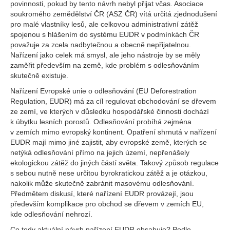
povinnosti, pokud by tento návrh nebyl přijat včas. Asociace
soukromého zemědělství ČR (ASZ ČR) vítá určitá zjednodušení
pro malé vlastníky lesů, ale celkovou administrativní zátěž
spojenou s hlášením do systému EUDR v podmínkách ČR
považuje za zcela nadbytečnou a obecně nepřijatelnou.
Nařízení jako celek má smysl, ale jeho nástroje by se měly
zaměřit především na země, kde problém s odlesňováním
skutečně existuje.
Nařízení Evropské unie o odlesňování (EU Deforestration
Regulation, EUDR) má za cíl regulovat obchodování se dřevem
ze zemí, ve kterých v důsledku hospodářské činnosti dochází
k úbytku lesních porostů. Odlesňování probíhá zejména
v zemích mimo evropský kontinent. Opatření shrnutá v nařízení
EUDR mají mimo jiné zajistit, aby evropské země, kterých se
netýká odlesňování přímo na jejich území, nepřenášely
ekologickou zátěž do jiných částí světa. Takový způsob regulace
s sebou nutně nese určitou byrokratickou zátěž a je otázkou,
nakolik může skutečně zabránit masovému odlesňování.
Předmětem diskusí, které nařízení EUDR provázejí, jsou
především komplikace pro obchod se dřevem v zemích EU,
kde odlesňování nehrozí.
Co tedy aktuální návrh nařízení EUDR obsahuje? Podle