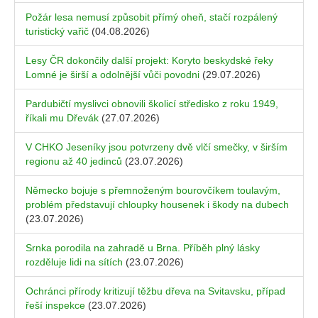
Požár lesa nemusí způsobit přímý oheň, stačí rozpálený
turistický vařič
(04.08.2026)
Lesy ČR dokončily další projekt: Koryto beskydské řeky
Lomné je širší a odolnější vůči povodni
(29.07.2026)
Pardubičtí myslivci obnovili školicí středisko z roku 1949,
říkali mu Dřevák
(27.07.2026)
V CHKO Jeseníky jsou potvrzeny dvě vlčí smečky, v širším
regionu až 40 jedinců
(23.07.2026)
Německo bojuje s přemnoženým bourovčíkem toulavým,
problém představují chloupky housenek i škody na dubech
(23.07.2026)
Srnka porodila na zahradě u Brna. Příběh plný lásky
rozděluje lidi na sítích
(23.07.2026)
Ochránci přírody kritizují těžbu dřeva na Svitavsku, případ
řeší inspekce
(23.07.2026)