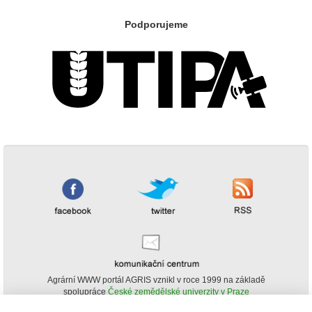
Podporujeme
Agrární WWW portál AGRIS vznikl v roce 1999 na základě
spolupráce
České zemědělské univerzity v Praze
s
Ministerstvem zemědělství ČR