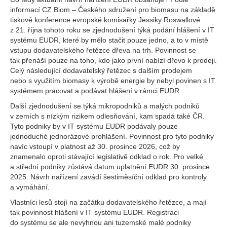
informací CZ Biom – Českého sdružení pro biomasu na základě
tiskové konference evropské komisařky Jessiky Roswallové
z 21. října tohoto roku se zjednodušení týká podání hlášení v IT
systému EUDR, které by mělo stačit pouze jedno, a to v místě
vstupu dodavatelského řetězce dřeva na trh. Povinnost se
tak přenáší pouze na toho, kdo jako první nabízí dřevo k prodeji.
Celý následující dodavatelský řetězec s dalším prodejem
nebo s využitím biomasy k výrobě energie by nebyl povinen s IT
systémem pracovat a podávat hlášení v rámci EUDR.
Další zjednodušení se týká mikropodniků a malých podniků
v zemích s nízkým rizikem odlesňování, kam spadá také ČR.
Tyto podniky by v IT systému EUDR podávaly pouze
jednoduché jednorázové prohlášení. Povinnost pro tyto podniky
navíc vstoupí v platnost až 30. prosince 2026, což by
znamenalo oproti stávající legislativě odklad o rok. Pro velké
a střední podniky zůstává datum uplatnění EUDR 30. prosince
2025. Návrh nařízení zavádí šestiměsíční odklad pro kontroly
a vymáhání.
Vlastníci lesů stojí na začátku dodavatelského řetězce, a mají
tak povinnost hlášení v IT systému EUDR. Registraci
do systému se ale nevyhnou ani tuzemské malé podniky