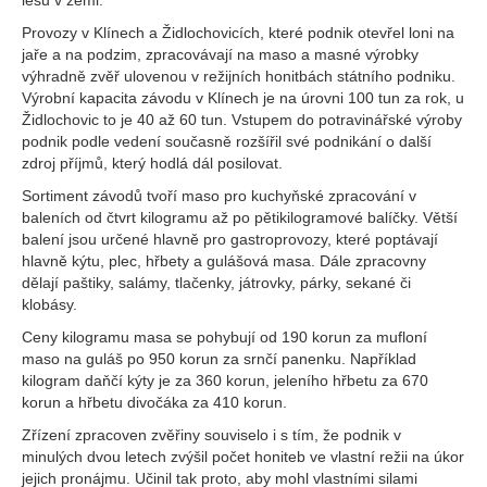
lesů v zemi.
Provozy v Klínech a Židlochovicích, které podnik otevřel loni na
jaře a na podzim, zpracovávají na maso a masné výrobky
výhradně zvěř ulovenou v režijních honitbách státního podniku.
Výrobní kapacita závodu v Klínech je na úrovni 100 tun za rok, u
Židlochovic to je 40 až 60 tun. Vstupem do potravinářské výroby
podnik podle vedení současně rozšířil své podnikání o další
zdroj příjmů, který hodlá dál posilovat.
Sortiment závodů tvoří maso pro kuchyňské zpracování v
baleních od čtvrt kilogramu až po pětikilogramové balíčky. Větší
balení jsou určené hlavně pro gastroprovozy, které poptávají
hlavně kýtu, plec, hřbety a gulášová masa. Dále zpracovny
dělají paštiky, salámy, tlačenky, játrovky, párky, sekané či
klobásy.
Ceny kilogramu masa se pohybují od 190 korun za mufloní
maso na guláš po 950 korun za srnčí panenku. Například
kilogram daňčí kýty je za 360 korun, jeleního hřbetu za 670
korun a hřbetu divočáka za 410 korun.
Zřízení zpracoven zvěřiny souviselo i s tím, že podnik v
minulých dvou letech zvýšil počet honiteb ve vlastní režii na úkor
jejich pronájmu. Učinil tak proto, aby mohl vlastními silami