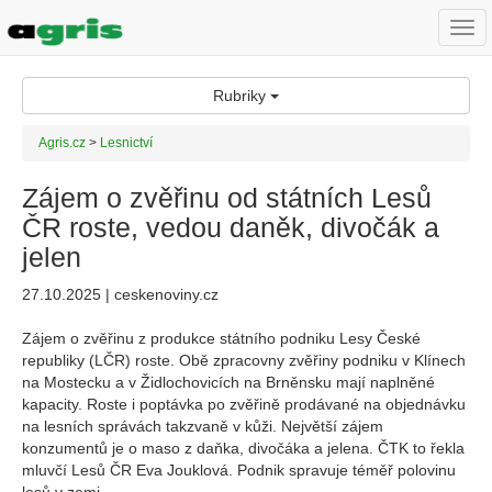
Togg
navi
Rubriky
Agris.cz
>
Lesnictví
Zájem o zvěřinu od státních Lesů
ČR roste, vedou daněk, divočák a
jelen
27.10.2025 | ceskenoviny.cz
Zájem o zvěřinu z produkce státního podniku Lesy České
republiky (LČR) roste. Obě zpracovny zvěřiny podniku v Klínech
na Mostecku a v Židlochovicích na Brněnsku mají naplněné
kapacity. Roste i poptávka po zvěřině prodávané na objednávku
na lesních správách takzvaně v kůži. Největší zájem
konzumentů je o maso z daňka, divočáka a jelena. ČTK to řekla
mluvčí Lesů ČR Eva Jouklová. Podnik spravuje téměř polovinu