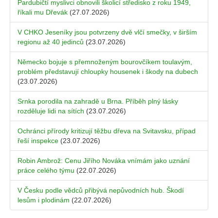
Pardubičtí myslivci obnovili školicí středisko z roku 1949,
říkali mu Dřevák
(27.07.2026)
V CHKO Jeseníky jsou potvrzeny dvě vlčí smečky, v širším
regionu až 40 jedinců
(23.07.2026)
Německo bojuje s přemnoženým bourovčíkem toulavým,
problém představují chloupky housenek i škody na dubech
(23.07.2026)
Srnka porodila na zahradě u Brna. Příběh plný lásky
rozděluje lidi na sítích
(23.07.2026)
Ochránci přírody kritizují těžbu dřeva na Svitavsku, případ
řeší inspekce
(23.07.2026)
Robin Ambrož: Cenu Jiřího Nováka vnímám jako uznání
práce celého týmu
(22.07.2026)
V Česku podle vědců přibývá nepůvodních hub. Škodí
lesům i plodinám
(22.07.2026)