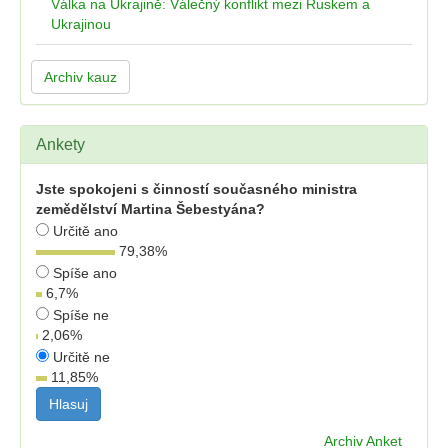
Válka na Ukrajině: Válečný konflikt mezi Ruskem a
Ukrajinou
Archiv kauz
Ankety
Jste spokojeni s činností současného ministra
zemědělství Martina Šebestyána?
Určitě ano
79,38
%
Spíše ano
6,7
%
Spíše ne
2,06
%
Určitě ne
11,85
%
Archiv Anket