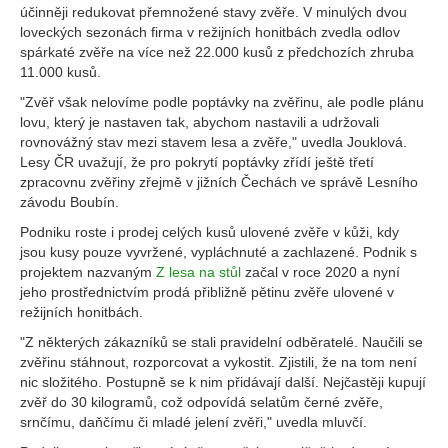
účinněji redukovat přemnožené stavy zvěře. V minulých dvou
loveckých sezonách firma v režijních honitbách zvedla odlov
spárkaté zvěře na více než 22.000 kusů z předchozích zhruba
11.000 kusů.
"Zvěř však nelovíme podle poptávky na zvěřinu, ale podle plánu
lovu, který je nastaven tak, abychom nastavili a udržovali
rovnovážný stav mezi stavem lesa a zvěře," uvedla Jouklová.
Lesy ČR uvažují, že pro pokrytí poptávky zřídí ještě třetí
zpracovnu zvěřiny zřejmě v jižních Čechách ve správě Lesního
závodu Boubín.
Podniku roste i prodej celých kusů ulovené zvěře v kůži, kdy
jsou kusy pouze vyvržené, vypláchnuté a zachlazené. Podnik s
projektem nazvaným
Z lesa na stůl
začal v roce 2020 a nyní
jeho prostřednictvím prodá přibližně pětinu zvěře ulovené v
režijních honitbách.
"Z některých zákazníků se stali pravidelní odběratelé. Naučili se
zvěřinu stáhnout, rozporcovat a vykostit. Zjistili, že na tom není
nic složitého. Postupně se k nim přidávají další. Nejčastěji kupují
zvěř do 30 kilogramů, což odpovídá selatům černé zvěře,
srnčímu, daňčímu či mladé jelení zvěři," uvedla mluvčí.