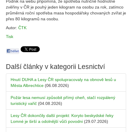
Podnik na webu připomíná, že spotřeba nutričně hodnotné
zvěřiny v ČR je pouhý jeden kilogram na osobu za rok, zatímco
průměrná roční spotřeba masa hospodářsky chovaných zvířat je
přes 80 kilogramů na osobu.
Autor:
ČTK
Tisk
Další články v kategorii
Lesnictví
Hnutí DUHA a Lesy ČR spolupracovaly na obnově lesů u
Města Albrechtice
(06.08.2026)
Požár lesa nemusí způsobit přímý oheň, stačí rozpálený
turistický vařič
(04.08.2026)
Lesy ČR dokončily další projekt: Koryto beskydské řeky
Lomné je širší a odolnější vůči povodni
(29.07.2026)