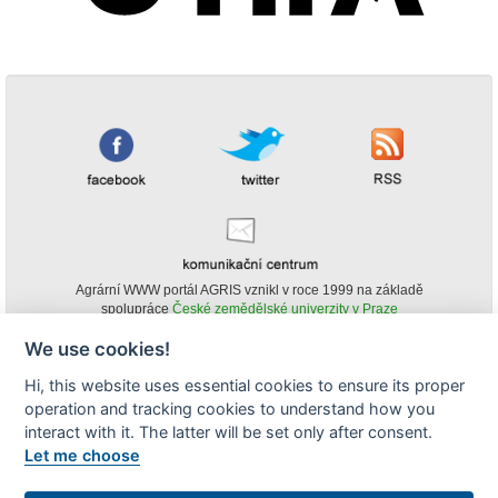
Agrární WWW portál AGRIS vznikl v roce 1999 na základě
spolupráce
České zemědělské univerzity v Praze
s
Ministerstvem zemědělství ČR
We use cookies!
© Copyright AGRIS 2000-2026 -
ISSN 1213-1369
- Publikování a šíření
Hi, this website uses essential cookies to ensure its proper
obsahu agrárního WWW portálu AGRIS je možné
operation and tracking cookies to understand how you
(pokud není uvedeno jinak) pouze za podmínky uvedení zdroje v podobě
www.agris.cz a data publikace v AGRISu.
interact with it. The latter will be set only after consent.
cookies
Let me choose