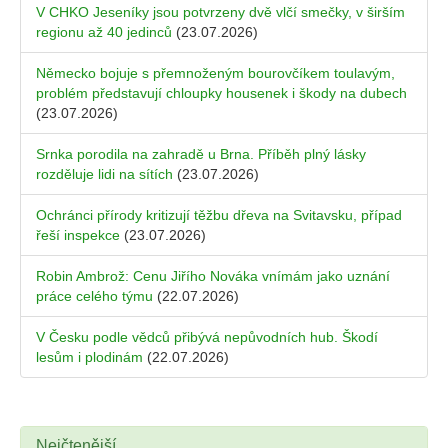
V CHKO Jeseníky jsou potvrzeny dvě vlčí smečky, v širším
regionu až 40 jedinců
(23.07.2026)
Německo bojuje s přemnoženým bourovčíkem toulavým,
problém představují chloupky housenek i škody na dubech
(23.07.2026)
Srnka porodila na zahradě u Brna. Příběh plný lásky
rozděluje lidi na sítích
(23.07.2026)
Ochránci přírody kritizují těžbu dřeva na Svitavsku, případ
řeší inspekce
(23.07.2026)
Robin Ambrož: Cenu Jiřího Nováka vnímám jako uznání
práce celého týmu
(22.07.2026)
V Česku podle vědců přibývá nepůvodních hub. Škodí
lesům i plodinám
(22.07.2026)
Nejčtenější