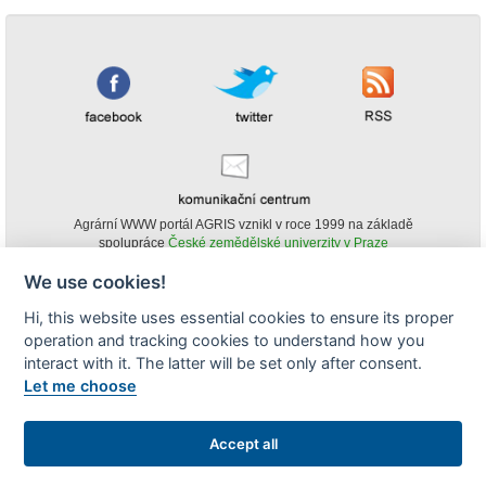
Agrární WWW portál AGRIS vznikl v roce 1999 na základě
spolupráce
České zemědělské univerzity v Praze
s
Ministerstvem zemědělství ČR
We use cookies!
© Copyright AGRIS 2000-2026 -
ISSN 1213-1369
- Publikování a šíření
Hi, this website uses essential cookies to ensure its proper
obsahu agrárního WWW portálu AGRIS je možné
operation and tracking cookies to understand how you
(pokud není uvedeno jinak) pouze za podmínky uvedení zdroje v podobě
www.agris.cz a data publikace v AGRISu.
interact with it. The latter will be set only after consent.
cookies
Let me choose
Zobrazit desktopovou verzi
Accept all