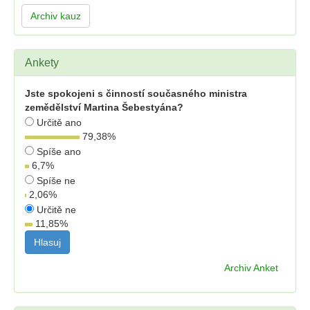
Archiv kauz
Ankety
Jste spokojeni s činností současného ministra
zemědělství Martina Šebestyána?
Určitě ano
79,38
%
Spíše ano
6,7
%
Spíše ne
2,06
%
Určitě ne
11,85
%
Archiv Anket