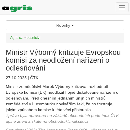
Togg
navi
Rubriky
Agris.cz
>
Lesnictví
Ministr Výborný kritizuje Evropskou
komisi za neodložení nařízení o
odlesňování
27.10.2025 | ČTK
Ministr zemědělství Marek Výborný kritizoval rozhodnutí
Evropské komise (EK) neodložit hojně diskutované nařízení o
odlesňování. Před dnešním jednáním unijních ministrů
zemědělství v Lucemburku novinářům řekl, že ho frustruje,
jakým způsobem komise k této věci přistoupila.
Zpráva byla upravena na základě obchodních podmínek ČTK,
uplné znění získáte na obchodni@mail.ctk.cz