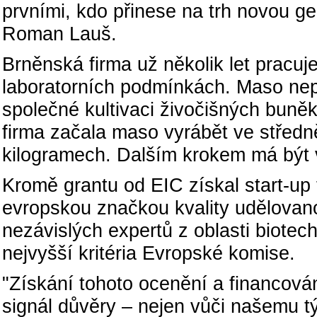
prvními, kdo přinese na trh novou gen
Roman Lauš.
Brněnská firma už několik let pracu
laboratorních podmínkách. Maso nepoc
společné kultivaci živočišných buně
firma začala maso vyrábět ve středn
kilogramech. Dalším krokem má být 
Kromě grantu od EIC získal start-up 
evropskou značkou kvality udělovan
nezávislých expertů z oblasti biotechn
nejvyšší kritéria Evropské komise.
"Získání tohoto ocenění a financován
signál důvěry – nejen vůči našemu t