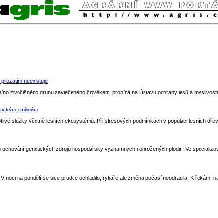
prozatím neexistuje
dního živočišného druhu zavlečeného člověkem, probíhá na Ústavu ochrany lesů a mysliv
imatickým změnám
otlivé složky včetně lesních ekosystémů. Při stresových podmínkách v populaci lesních dřevi
ému uchování genetických zdrojů hospodářsky významných i ohrožených plodin. Ve specializov
 V noci na pondělí se sice prudce ochladilo, rybáře ale změna počasí neodradila. K řekám, ná