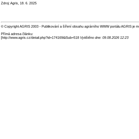
Zdroj: Agris, 18. 6. 2025
© Copyright AGRIS 2003 - Publikování a šíření obsahu agrárního WWW portálu AGRIS je m
Přímá adresa článku:
[
http://www.agris.cz/detail.php?id=174169&iSub=518
Vytištěno dne: 09.08.2026 12:23