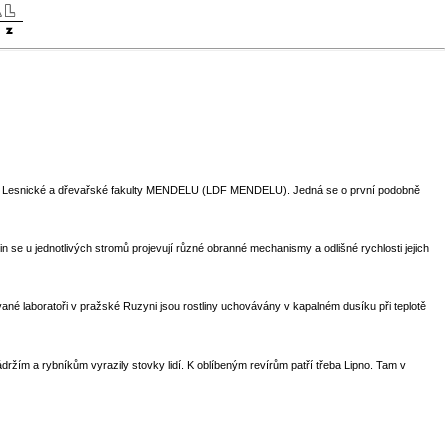
osti Lesnické a dřevařské fakulty MENDELU (LDF MENDELU). Jedná se o první podobně
n se u jednotlivých stromů projevují různé obranné mechanismy a odlišné rychlosti jejich
ané laboratoři v pražské Ruzyni jsou rostliny uchovávány v kapalném dusíku při teplotě
držím a rybníkům vyrazily stovky lidí. K oblíbeným revírům patří třeba Lipno. Tam v