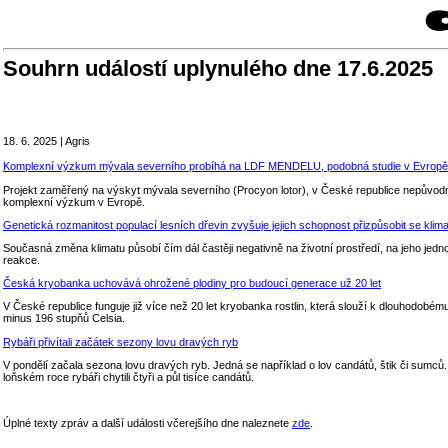
Souhrn událostí uplynulého dne 17.6.2025
18. 6. 2025 | Agris
Komplexní výzkum mývala severního probíhá na LDF MENDELU, podobná studie v Evropě 
Projekt zaměřený na výskyt mývala severního (Procyon lotor), v České republice nepůvo
komplexní výzkum v Evropě.
Genetická rozmanitost populací lesních dřevin zvyšuje jejich schopnost přizpůsobit se kl
Současná změna klimatu působí čím dál častěji negativně na životní prostředí, na jeho jedn
reakce.
Česká kryobanka uchovává ohrožené plodiny pro budoucí generace už 20 let
V České republice funguje již více než 20 let kryobanka rostlin, která slouží k dlouhodob
minus 196 stupňů Celsia.
Rybáři přivítali začátek sezony lovu dravých ryb
V pondělí začala sezona lovu dravých ryb. Jedná se například o lov candátů, štik či sumců.
loňském roce rybáři chytili čtyři a půl tisíce candátů.
Úplné texty zpráv a další události včerejšího dne naleznete
zde
.