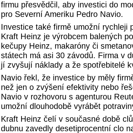
firmu přesvědčil, aby investici do mo
pro Severní Ameriku Pedro Navio.
Investice také firmě umožní rychleji 
Kraft Heinz je výrobcem balených po
kečupy Heinz, makaróny či smetanov
státech má asi 30 závodů. Firma v du
jí zvyšují náklady a že spotřebitelé 
Navio řekl, že investice by měly firm
než jen o zvýšení efektivity nebo ře
Navio v rozhovoru s agenturou Reuter
umožní dlouhodobě vyrábět potravin
Kraft Heinz čelí v současné době cl
dubnu zavedly desetiprocentní clo 