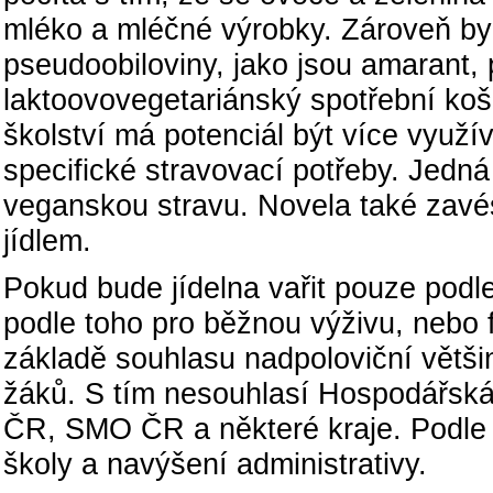
mléko a mléčné výrobky. Zároveň by 
pseudoobiloviny, jako jsou amarant
laktoovovegetariánský spotřební koš 
školství má potenciál být více využív
specifické stravovací potřeby. Jedná
veganskou stravu. Novela také zavé
jídlem.
Pokud bude jídelna vařit pouze podl
podle toho pro běžnou výživu, nebo fl
základě souhlasu nadpoloviční větši
žáků. S tím nesouhlasí Hospodářská
ČR, SMO ČR a některé kraje. Podle 
školy a navýšení administrativy.