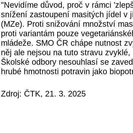
"Nevidíme důvod, proč v rámci 'zlep
snížení zastoupení masitých jídel v 
(MZe). Proti snižování množství ma
proti variantám pouze vegetariánské
mládeže. SMO ČR chápe nutnost zvýš
něj ale nejsou na tuto stravu zvykl
Školské odbory nesouhlasí se zave
hrubé hmotnosti potravin jako biopotr
Zdroj: ČTK, 21. 3. 2025