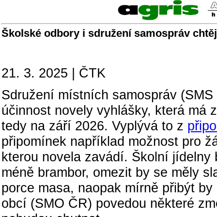
Školské odbory i sdružení samospráv chtěj
21. 3. 2025 | ČTK
Sdružení místních samospráv (SMS Č
účinnost novely vyhlášky, která má z
tedy na září 2026. Vyplývá to z
přip
připomínek například možnost pro žák
kterou novela zavádí. Školní jídelny
méně brambor, omezit by se měly sla
porce masa, naopak mírně přibýt by 
obcí (SMO ČR) povedou některé změ