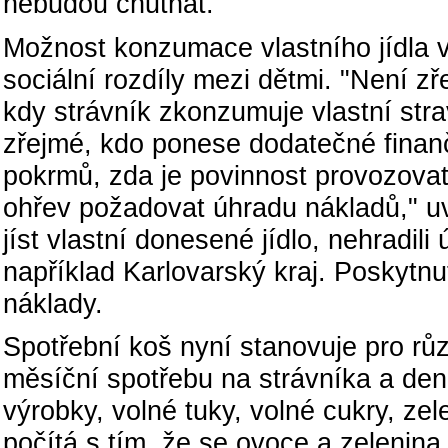
nebudou chutnat.
Možnost konzumace vlastního jídla 
sociální rozdíly mezi dětmi. "Není z
kdy strávník zkonzumuje vlastní str
zřejmé, kdo ponese dodatečné finan
pokrmů, zda je povinnost provozovat
ohřev požadovat úhradu nákladů," u
jíst vlastní donesené jídlo, nehradili
například Karlovarský kraj. Poskytn
náklady.
Spotřební koš nyní stanovuje pro r
měsíční spotřebu na strávníka a den
výrobky, volné tuky, volné cukry, ze
počítá s tím, že se ovoce a zelenina 